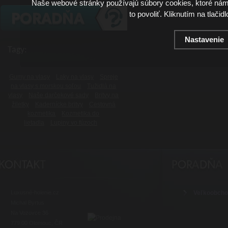
Naše webové stránky používajú súbory cookies, ktoré ná
to povoliť. Kliknutím na tlačid
Nastavenie
Tagy:
Gumy na vlasy
Laky na vlasy
Spreje
na vlasy s morskou soľou
Tužidlá na
vlasy
Naše darčekové sady
Britvy na
žiletky
Kadernícke britvy
Cestovná
kozmetika
Kozmetika do
lietadla
Lupiny vo fúzoch
Luxusné-holenie.cz
Veľkoobch
Michal Byrtus
Na Vozovce 36
779 00 Olomouc, ČR