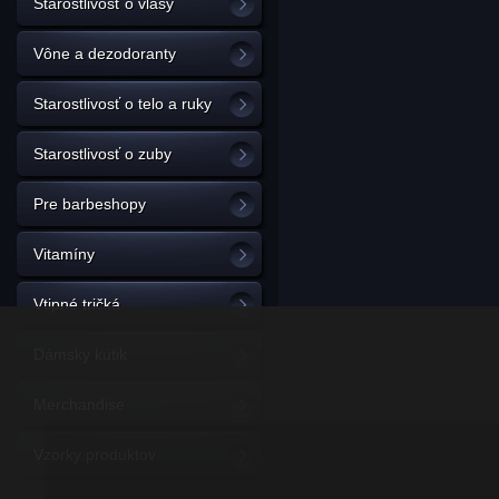
Starostlivosť o vlasy
Vône a dezodoranty
Starostlivosť o telo a ruky
Starostlivosť o zuby
Pre barbeshopy
Vitamíny
Vtipné tričká
Dámsky kútik
Merchandise
Vzorky produktov