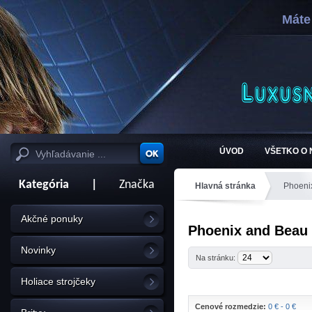
Máte
ÚVOD
VŠETKO O
Kategória
|
Značka
Hlavná stránka
Phoeni
Akčné ponuky
Phoenix and Beau 
Novinky
Na stránku:
Holiace strojčeky
Cenové rozmedzie:
0 € - 0 €