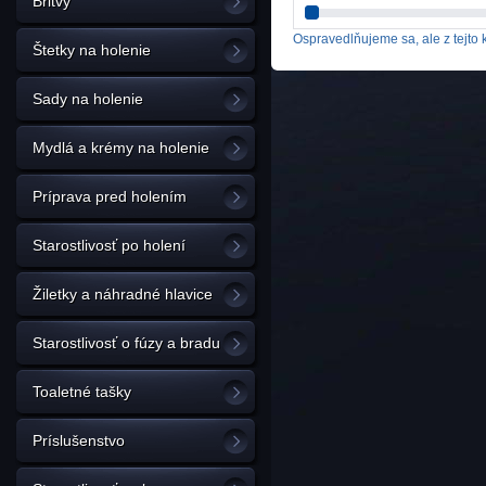
Britvy
Ospravedlňujeme sa, ale z tejto k
Štetky na holenie
Sady na holenie
Mydlá a krémy na holenie
Príprava pred holením
Starostlivosť po holení
Žiletky a náhradné hlavice
Starostlivosť o fúzy a bradu
Toaletné tašky
Príslušenstvo