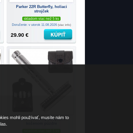
Parker 22R Butterfly, holiaci
strojček
skladom viac než 5 ks
Doručenie: v utorok 11.08.2026
(viac info)
29.90 €
kies mohli používať, musíte nám to
Parker cestovný strojček v
koženom púzdre
las.
skladom viac než 5 ks