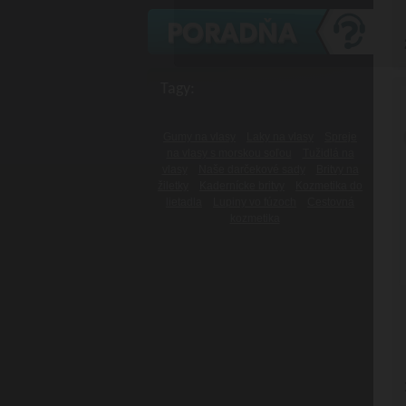
Tagy:
Gumy na vlasy
Laky na vlasy
Spreje
na vlasy s morskou soľou
Tužidlá na
vlasy
Naše darčekové sady
Britvy na
žiletky
Kadernícke britvy
Kozmetika do
lietadla
Lupiny vo fúzoch
Cestovná
kozmetika