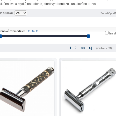
íslušenstvo a mydlá na holenie, ktoré vyrobené zo santalového dreva.
Na stránku:
Zoradiť pod
enové rozmedzie:
0 € - 62 €
len 
1
2
>>
>|
(Celkem: 28)