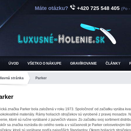
Máte otázku?
+420 725 548 405
(Po -
ÚVOD
VŠETKO O NÁKUPE
GRAVÍROVANIE
ČLÁNKY
Hlavná stránka
Parker
arker
dická značka Parker bola založená v roku 1973. Spoločnosť od začiatku vyrába kvali
sokokvalitné materiály. Rámy holiacich strojčekov sú vyrobené z pravej mosadze. Ne
lenie, ktoré sú ručne vyrábané z jazvečích vlasov. Zo začiatku svoj sortiment distri
skôr sa značka rozrástla do celého sveta a v súčasnosti je Parker celosvetovým lídro
rojčekov, ktoré sú vyrábane podľa najvyšších štandardov. Okrem holiacich strojčeko