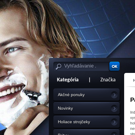
Kategória
|
Značka
Akčné ponuky
P
Novinky
In
vy
Holiace strojčeky
ho
ne
st