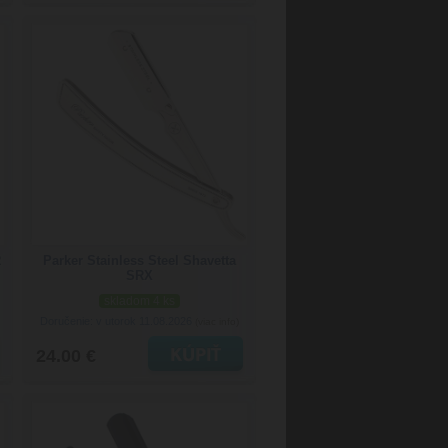
R
Parker Stainless Steel Shavetta
SRX
skladom 4 ks
Doručenie: v utorok 11.08.2026
(viac info)
24.00 €