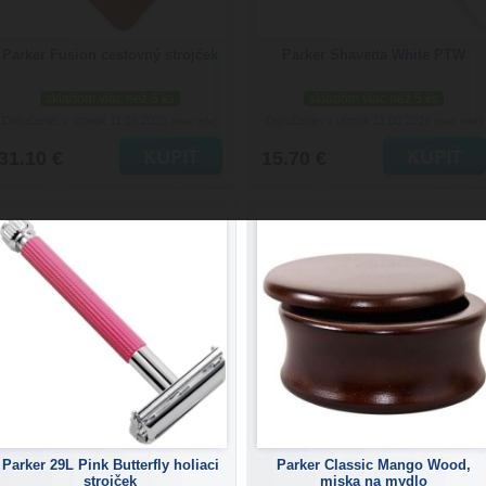
Parker Fusion cestovný strojček
Parker Shavetta White PTW
skladom viac než 5 ks
skladom viac než 5 ks
Doručenie: v utorok 11.08.2026
Doručenie: v utorok 11.08.2026
(viac info)
(viac info)
31.10 €
15.70 €
Parker 29L Pink Butterfly holiaci
Parker Classic Mango Wood,
strojček
miska na mydlo