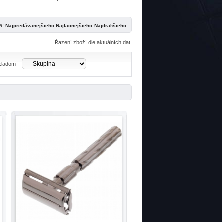
ľa:
Řazení zboží dle aktuálních dat.
skladom