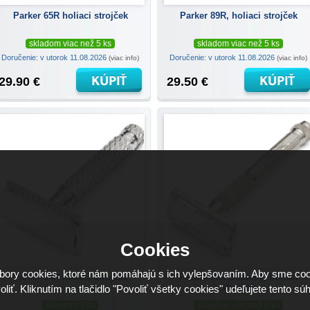
Parker 65R holiaci strojček
Parker 89R, holiaci strojček
skladom viac než 5 ks
skladom viac než 5 ks
Doručenie: v utorok 11.08.2026
Doručenie: v utorok 11.08.2026
(viac info)
(viac info)
29.90 €
29.50 €
Cookies
ory cookies, ktoré nám pomáhajú s ich vylepšovaním. Aby sme coo
Parker 94R holiaci strojček
Parker 60R Butterfly, holiaci
strojček
oliť. Kliknutím na tlačidlo "Povoliť všetky cookies" udeľujete tento súh
skladom 3 ks
skladom viac než 5 ks