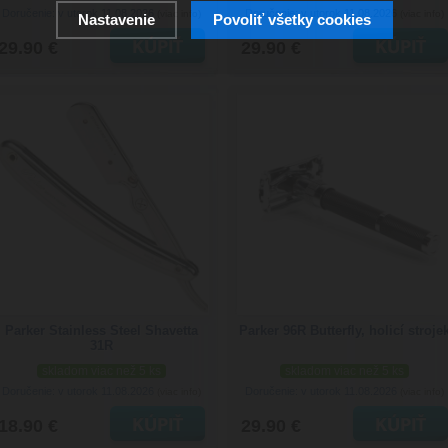
Doručenie: v utorok 11.08.2026
Doručenie: v utorok 11.08.2026
(viac info)
(viac info)
Nastavenie
Povoliť všetky cookies
29.90 €
29.90 €
Parker Stainless Steel Shavetta
Parker 96R Butterfly, holicí stroje
31R
skladom viac než 5 ks
skladom viac než 5 ks
Doručenie: v utorok 11.08.2026
Doručenie: v utorok 11.08.2026
(viac info)
(viac info)
18.90 €
29.90 €