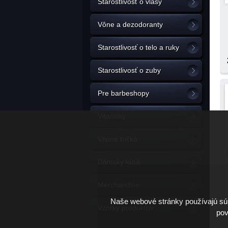
Starostlivosť o vlasy
Vône a dezodoranty
Starostlivosť o telo a ruky
Starostlivosť o zuby
Pre barbeshopy
Vitamíny
Vtipné tričká
Dámsky kútik
Merchandise
Naše webové stránky používajú súb
Vzorky produktov
pov