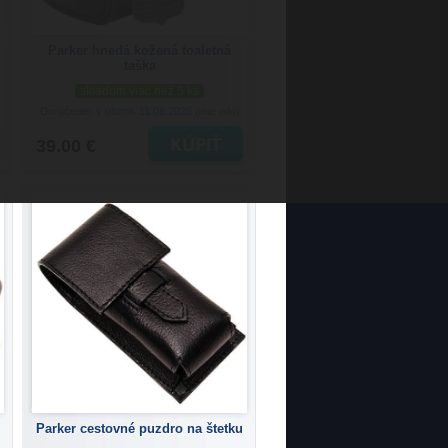
Parker hnedá kožená toaletná
taška
skladom viac než 5 ks
Doručenie: v utorok 11.08.2026
(viac info)
39.00 €
Parker cestovné puzdro na štetku