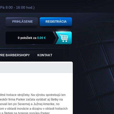
 Pá 8:00 - 16:00 hod.)
PRIHLÁSENIE
REGISTRÁCIA
0 položiek
za
0.00 €
PRE BARBERSHOPY
KONTAKT
tné holiace strojčeky. Na výrobu spotrebujú len
skôr firma Parker začala vyrábať aj štetky na
buovali len po Severnej a Južnej Amerike, no
m v oblasti inovácie a dizajnu v oblasti holiacich
v a štetiek na holenie ponúka Parker