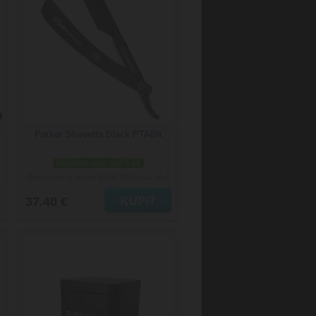
Parker Shavetta Black PTABK
skladom viac než 5 ks
Doručenie: v utorok 11.08.2026
(viac info)
37.40 €