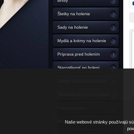
Britvy
Štetky na holenie
Sady na holenie
Mydlá a krémy na holenie
Príprava pred holením
Starostlivosť po holení
Žiletky a náhradné hlavice
Starostlivosť o fúzy a bradu
Toaletné tašky
Príslušenstvo
Naše webové stránky používajú súb
pov