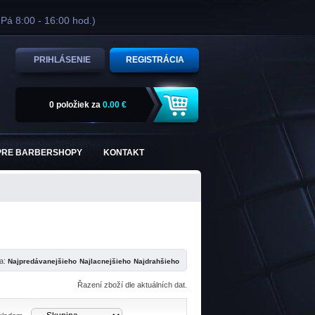
 Pá 8:00 - 16:00 hod.)
PRIHLÁSENIE
REGISTRÁCIA
0 položiek
za
0.00 €
PRE BARBERSHOPY
KONTAKT
ľa:
Řazení zboží dle aktuálních dat.