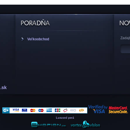
Zadajt
Veľkoobchod
.sk
Luxusné perá