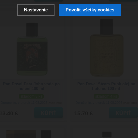
Nastavenie
Povoliť všetky cookies
Pan Drwal Dear John voda po
Pan Drwal Steam Punk olej na
holení 100 ml
holenie 100 ml
skladom 3 ks
skladom 4 ks
Doručenie: v utorok 11.08.2026
Doručenie: v utorok 11.08.2026
(viac info)
(viac info)
13.40 €
15.70 €