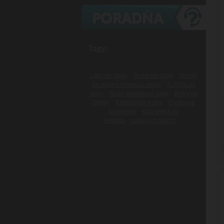
Tagy:
Laky na vlasy
Gumy na vlasy
Spreje
na vlasy s morskou soľou
Tužidlá na
vlasy
Naše darčekové sady
Britvy na
žiletky
Kadernícke britvy
Cestovná
kozmetika
Kozmetika do
lietadla
Lupiny vo fúzoch