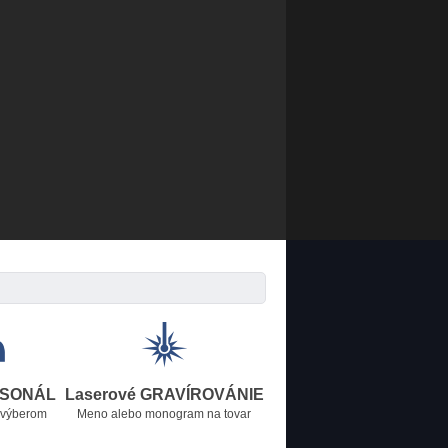
RSONÁL
Laserové GRAVÍROVÁNIE
 výberom
Meno alebo monogram na tovar