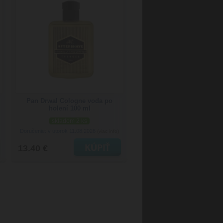
Pan Drwal Cologne voda po
holení 100 ml
skladom 2 ks
Doručenie: v utorok 11.08.2026
(viac info)
13.40 €