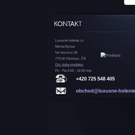
Luxusné-holenie.cz
Michal Byrtus
Na Vozovce 36
779 00 Olomouc, ČR
Otv. doba predajne:
Po - Pia 8:00 - 16:00 hod.
+420 725 548 405
obchod@luxusne-holenie