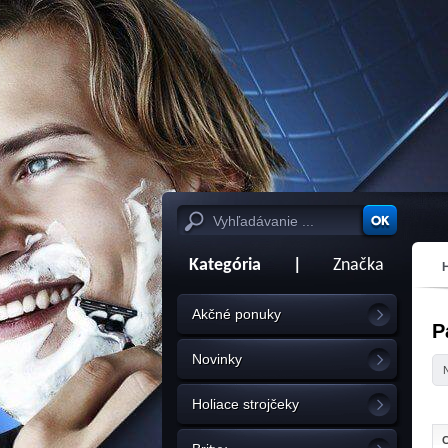
Kategória
|
Značka
Akčné ponuky
P
Novinky
Holiace strojčeky
C