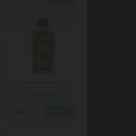
Pan Drwal Freak Show Absinth
voda po holení 100 ml
skladom 1 ks
Doručenie: v utorok 11.08.2026
(viac info)
14.20 €