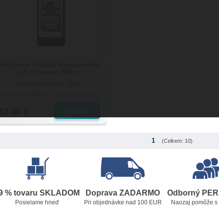
Pán Drwal Original transparentný
gél na holenie 500 ml
na objednávku do 14 dní
Doručenie: približne 21.08.2026
(viac info)
13.40 €
1
(Celkem: 10)
9 % tovaru SKLADOM
Doprava ZADARMO
Odborný PE
Posielame hneď
Pri objednávke nad 100 EUR
Naozaj pomôže s