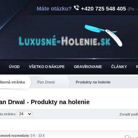
Máte otázku?
+420 725 548 405
(Po -
ÚVOD
VŠETKO O NÁKUPE
GRAVÍROVANIE
ČLÁNKY
Hlavná stránka
Pan Drwal
Produkty na holenie
an Drwal - Produkty na holenie
Na stránku:
Zoradiť pod
enové rozmedzie:
0 € - 33 €