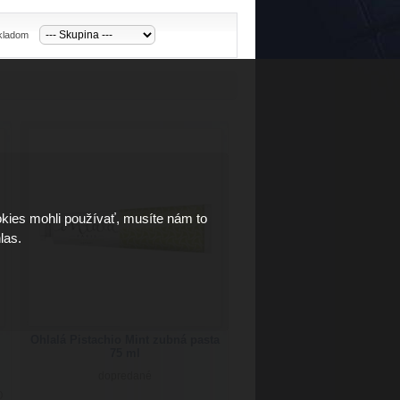
skladom
kies mohli používať, musíte nám to
las.
Ohlalá Pistachio Mint zubná pasta
75 ml
dopredané
)