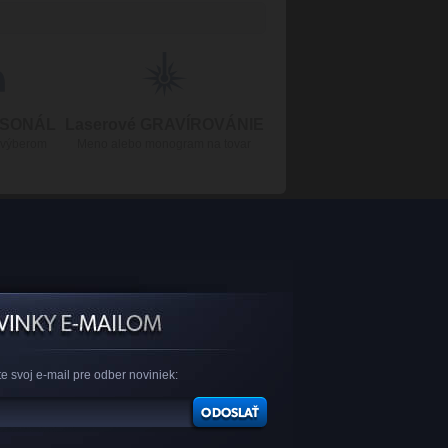
RSONÁL
Laserové GRAVÍROVÁNIE
 výberom
Meno alebo monogram na tovar
e svoj e-mail pre odber noviniek: