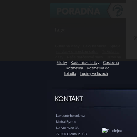
Tagy:
9
Gumy na vlasy
Laky na vlasy
Spreje
na vlasy s morskou soľou
Tužidlá na
vlasy
Naše darčekové sady
Britvy na
žiletky
Kadernícke britvy
Cestovná
kozmetika
Kozmetika do
lietadla
Lupiny vo fúzoch
Luxusné-holenie.cz
Michal Byrtus
Na Vozovce 36
779 00 Olomouc, ČR