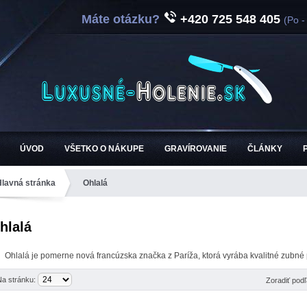
Máte otázku?
+420 725 548 405
(Po -
ÚVOD
VŠETKO O NÁKUPE
GRAVÍROVANIE
ČLÁNKY
Hlavná stránka
Ohlalá
hlalá
Ohlalá je pomerne nová francúzska značka z Paríža, ktorá vyrába kvalitné zubné 
Na stránku:
Zoradiť pod