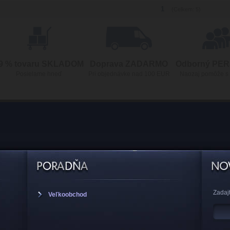
1
(Celkem: 5)
9 % tovaru SKLADOM
Doprava ZADARMO
Odborný PE
Posielame hneď
Pri objednávke nad 100 EUR
Naozaj pomôže s
Zadajt
Veľkoobchod