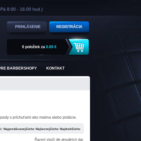
 Pá 8:00 - 16:00 hod.)
PRIHLÁSENIE
REGISTRÁCIA
0 položiek
za
0.00 €
PRE BARBERSHOPY
KONTAKT
pasty s príchuťami ako malina alebo pistácie.
ľa:
Řazení zboží dle aktuálních dat.