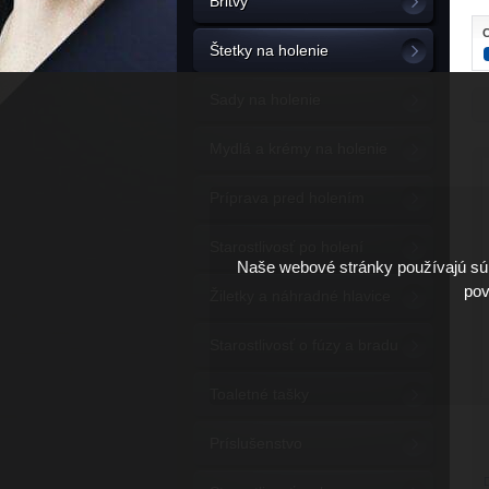
Britvy
C
Štetky na holenie
Sady na holenie
Mydlá a krémy na holenie
Príprava pred holením
Starostlivosť po holení
Naše webové stránky používajú súb
pov
Žiletky a náhradné hlavice
Starostlivosť o fúzy a bradu
Toaletné tašky
Príslušenstvo