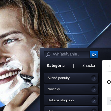
Kategória
|
Značka
Akčné ponuky
O
Novinky
Holiace strojčeky