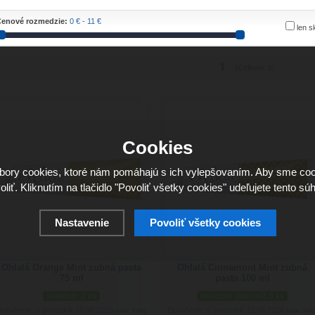
enové rozmedzie:
0 € - 11 €
len 
1
(Celkem: 5)
Cookies
ory cookies, ktoré nám pomáhajú s ich vylepšovaním. Aby sme coo
oliť. Kliknutím na tlačidlo "Povoliť všetky cookies" udeľujete tento súh
Nastavenie
Povoliť všetky cookies
Ohlalá Orange Mint zubná pasta
Ohlalá Cinnamont Mint zubná
75 ml
pasta 100 ml
skladom 2 ks
skladom viac než 5 ks
Doručenie: v pondelok 10.08.2026
Doručenie: v pondelok 10.08.2026
(viac info)
(viac info