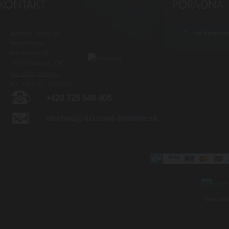
Luxusné-holenie.cz
Veľkoobch
Michal Byrtus
Na Vozovce 36
779 00 Olomouc, ČR
Otv. doba predajne:
Po - Pia 8:00 - 16:00 hod.
+420 725 548 405
obchod@luxusne-holenie.sk
Mapa strá