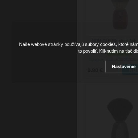
NOM OLE Blushed Ash 
Naše webové stránky používajú súbory cookies, ktoré ná
Bristle
to povoliť. Kliknutím na tlačid
skladom 2 ks
Doručenie: v utorok 11.08.2026
(
Nastavenie
9.80 €