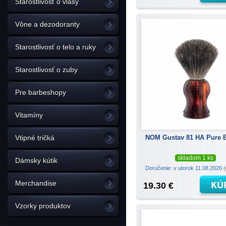
Starostlivosť o vlasy
Vône a dezodoranty
Starostlivosť o telo a ruky
Starostlivosť o zuby
Pre barbeshopy
Vitamíny
NOM Gustav 81 HA Pure 
Vtipné tričká
skladom 1 ks
Dámsky kútik
Doručenie: v utorok 11.08.2026
(
Merchandise
19.30 €
Vzorky produktov