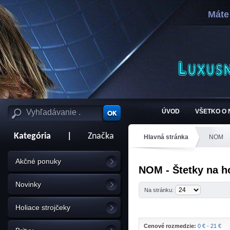
Máte
ÚVOD
VŠETKO O
Kategória
|
Značka
Hlavná stránka
NOM
Akčné ponuky
NOM - Štetky na h
Novinky
Na stránku:
Holiace strojčeky
Cenové rozmedzie:
0 € - 21 €