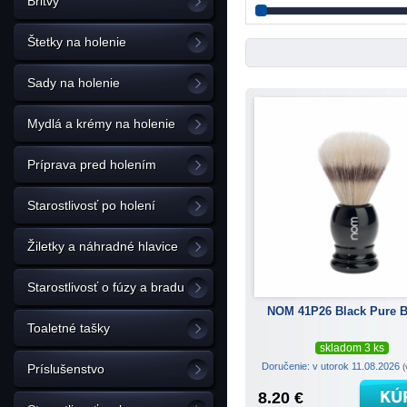
Britvy
Štetky na holenie
Sady na holenie
Mydlá a krémy na holenie
Príprava pred holením
Starostlivosť po holení
Žiletky a náhradné hlavice
Starostlivosť o fúzy a bradu
NOM 41P26 Black Pure Br
Toaletné tašky
skladom 3 ks
Doručenie: v utorok 11.08.2026
(
Príslušenstvo
8.20 €