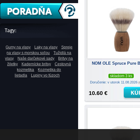
Tagy:
Gumy na vlasy
Laky na vlasy
Spreje
na vlasy s morskou soľou
Tužidlá na
vlasy
Naše darčekové sady
Britvy na
NOM OLE Spruce Pure Br
žiletky
Kadernícke britvy
Cestovná
kozmetika
Kozmetika do
lietadla
Lupiny vo fúzoch
skladom 3 ks
Doručenie: v utorok 11.08.2026
(
10.60 €