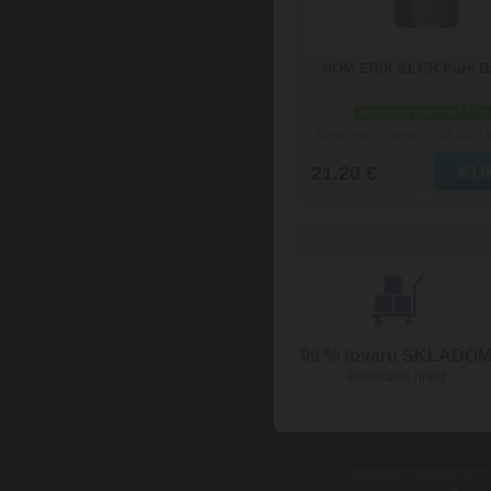
NOM ERIK 81 GR Pure B
skladom viac než 5 ks
Doručenie: v utorok 11.08.2026
(
21.20 €
99 % tovaru SKLADO
Posielame hneď