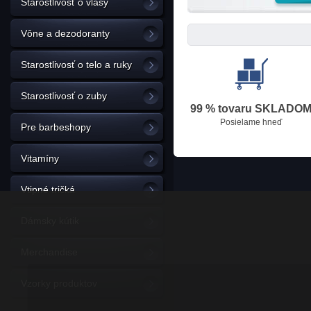
Starostlivosť o vlasy
Vône a dezodoranty
Starostlivosť o telo a ruky
Starostlivosť o zuby
99 % tovaru SKLADO
Posielame hneď
Pre barbeshopy
Vitamíny
Vtipné tričká
Dámsky kútik
Merchandise
Vzorky produktov