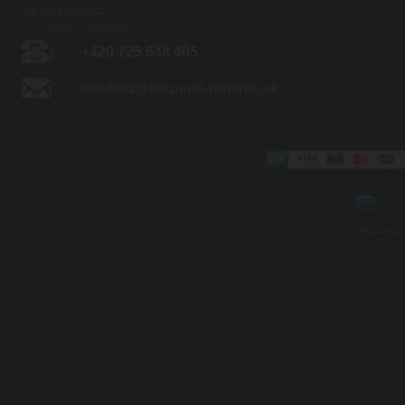
Otv. doba predajne:
Po - Pia 8:00 - 16:00 hod.
+420 725 548 405
obchod@luxusne-holenie.sk
Mapa strá