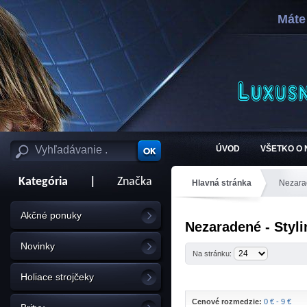
Máte
ÚVOD
VŠETKO O
Kategória
|
Značka
Hlavná stránka
Nezara
Akčné ponuky
Nezaradené - Styl
Novinky
Na stránku:
Holiace strojčeky
Cenové rozmedzie:
0 € - 9 €