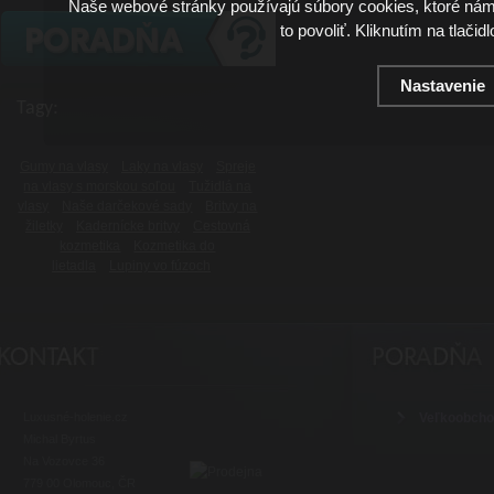
Naše webové stránky používajú súbory cookies, ktoré ná
to povoliť. Kliknutím na tlačid
Nastavenie
Tagy:
Gumy na vlasy
Laky na vlasy
Spreje
na vlasy s morskou soľou
Tužidlá na
vlasy
Naše darčekové sady
Britvy na
žiletky
Kadernícke britvy
Cestovná
kozmetika
Kozmetika do
lietadla
Lupiny vo fúzoch
Luxusné-holenie.cz
Veľkoobch
Michal Byrtus
Na Vozovce 36
779 00 Olomouc, ČR