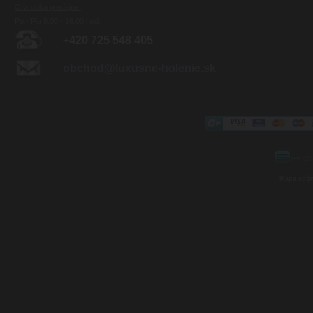
Otv. doba predajne:
Po - Pia 8:00 - 16:00 hod.
+420 725 548 405
obchod@luxusne-holenie.sk
Mapa strá