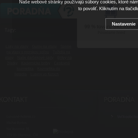
Naše webové stránky používajú súbory cookies, ktoré ná
to povoliť. Kliknutím na tlačid
Nastavenie
99 % tovaru SKLADO
Tagy:
Posielame hneď
Laky na vlasy
Gumy na vlasy
Spreje
na vlasy s morskou soľou
Tužidlá na
vlasy
Naše darčekové sady
Britvy na
žiletky
Kadernícke britvy
Cestovná
kozmetika
Kozmetika do
lietadla
Lupiny vo fúzoch
Luxusné-holenie.cz
Veľkoobch
Michal Byrtus
Na Vozovce 36
779 00 Olomouc, ČR