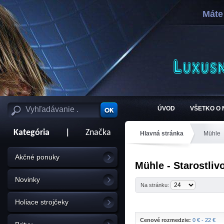
Máte
ÚVOD
VŠETKO O
Kategória
|
Značka
Hlavná stránka
Mühle
Akčné ponuky
Mühle - Starostlivo
Novinky
Na stránku:
Holiace strojčeky
Cenové rozmedzie:
0 € - 22 €