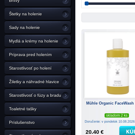
Britvy
Štetky na holenie
Sady na holenie
Mydlá a krémy na holenie
Príprava pred holením
Starostlivosť po holení
Žiletky a náhradné hlavice
Starostlivosť o fúzy a bradu
Mühle Organic FaceWash 
Toaletné tašky
skladom 2 ks
Doručenie: v pondelok 10.08.202
Príslušenstvo
20.40 €