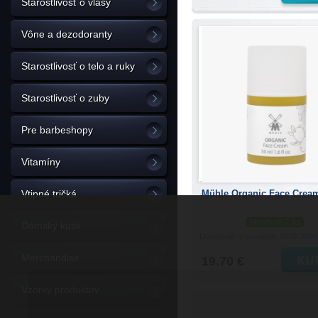
Starostlivosť o vlasy
Vône a dezodoranty
Starostlivosť o telo a ruky
Starostlivosť o zuby
Pre barbeshopy
Vitamíny
Mühle Organic Face Crea
Vtipné tričká
skladom 2 ks
Dámsky kútik
Doručenie: v pondelok 10.08.202
Merchandise
19.70 €
Vzorky produktov