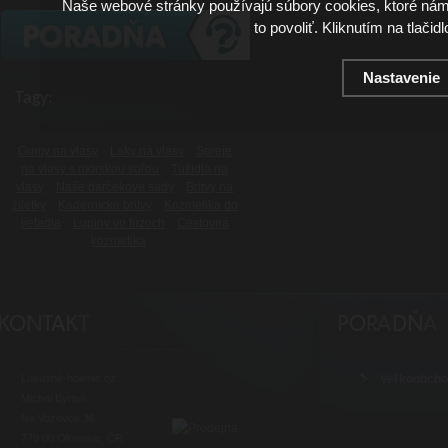
Naše webové stránky používajú súbory cookies, ktoré ná
to povoliť. Kliknutím na tlačid
Nastavenie
Tagy:
Gumy na vlasy
Laky na vlasy
Spreje
na vlasy s morskou soľou
Tužidlá na
vlasy
Naše darčekové sady
Britvy na
žiletky
Kadernícke britvy
Kozmetika do
lietadla
Lupiny vo fúzoch
Cestovná
kozmetika
Luxusné-holenie.cz
Veľkoobch
Michal Byrtus
Na Vozovce 36
779 00 Olomouc, ČR