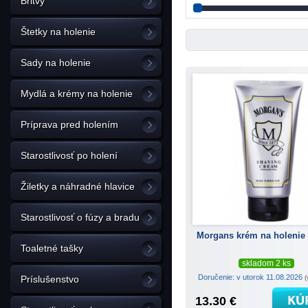
Britvy
Štetky na holenie
Sady na holenie
Mydlá a krémy na holenie
Príprava pred holením
Starostlivosť po holení
Žiletky a náhradné hlavice
Starostlivosť o fúzy a bradu
Morgans krém na holenie
Toaletné tašky
skladom 2 ks
Doručenie: v utorok 11.08.2026
(
Príslušenstvo
13.30 €