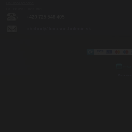
Otv. doba predajne:
Po - Pia 8:00 - 16:00 hod.
+420 725 548 405
obchod@luxusne-holenie.sk
Mapa strá