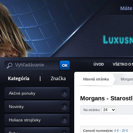
Máte
ÚVOD
VŠETKO O
Kategória
|
Značka
Hlavná stránka
Morga
Akčné ponuky
Morgans - Starostl
Novinky
Na stránku:
Holiace strojčeky
Cenové rozmedzie:
0 € - 25 €