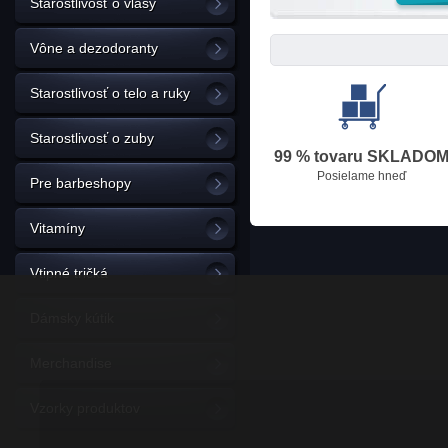
Starostlivosť o vlasy
Vône a dezodoranty
Starostlivosť o telo a ruky
Starostlivosť o zuby
99 % tovaru SKLADO
Posielame hneď
Pre barbeshopy
Vitamíny
Vtipné tričká
Dámsky kútik
Merchandise
Vzorky produktov