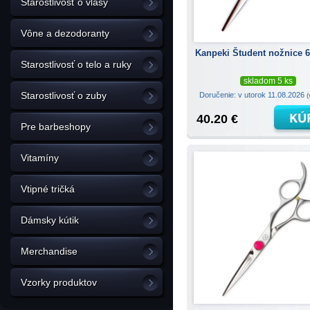
Starostlivosť o vlasy
Vône a dezodoranty
Kanpeki Študent nožnice 6
Starostlivosť o telo a ruky
skladom 5 ks
Starostlivosť o zuby
Doručenie: v utorok 11.08.2026
(
40.20 €
Pre barbeshopy
Vitamíny
Vtipné tričká
Dámsky kútik
Merchandise
Vzorky produktov