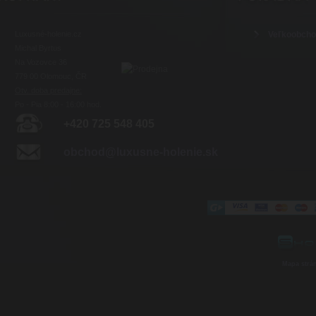
Luxusné-holenie.cz
Veľkoobch
Michal Byrtus
Na Vozovce 36
779 00 Olomouc, ČR
Otv. doba predajne:
Po - Pia 8:00 - 16:00 hod.
+420 725 548 405
obchod@luxusne-holenie.sk
Mapa strá