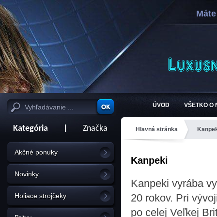
Máte
ÚVOD
VŠETKO O
Kategória
|
Značka
Hlavná stránka
Kanpek
Akčné ponuky
Kanpeki
Novinky
Kanpeki vyrába vy
Holiace strojčeky
20 rokov.
Pri vývo
po celej Veľkej Bri