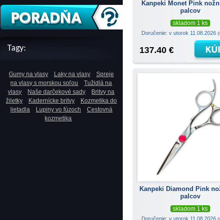
Kanpeki Monet Pink nožni
palcov
skladom 1 ks
Doručenie: v utorok 11.08.2026
(
Tagy:
137.40 €
Gumy na vlasy
Laky na vlasy
Spreje
na vlasy s morskou soľou
Tužidlá na
vlasy
Naše darčekové sady
Britvy na
žiletky
Kadernícke britvy
Kozmetika do
lietadla
Lupiny vo fúzoch
Cestovná
kozmetika
Kanpeki Diamond Pink no
palcov
skladom 1 ks
Doručenie: v utorok 11.08.2026
(