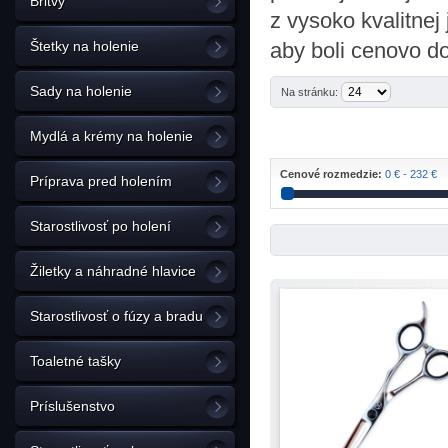
Britvy
z vysoko kvalitnej
Štetky na holenie
aby boli cenovo d
Sady na holenie
Na stránku:
Mydlá a krémy na holenie
Cenové rozmedzie:
0 € - 232 €
Príprava pred holením
Starostlivosť po holení
Žiletky a náhradné hlavice
Starostlivosť o fúzy a bradu
Toaletné tašky
Príslušenstvo