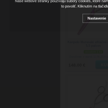
Naše webové stránky používajú súbory cookies, ktoré ná
to povoliť. Kliknutím na tlačid
Nastavenie
Kanpeki Murasaki efilačné
5,5 palcov
skladom 1 ks
Doručenie: v utorok 11.08.2026
(
148.00 €