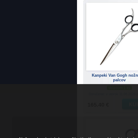
Kanpeki Van Gogh nožn
palcov
skladom 1 ks
Doručenie: v utorok 11.08.2026
(
165.40 €