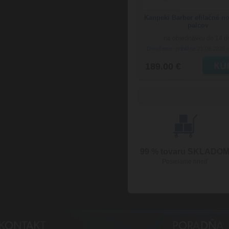
Kanpeki Barber efilačné n
palcov
na objednávku do 14 d
Doručenie: približne 21.08.2026
(
189.00 €
99 % tovaru SKLADO
Posielame hneď