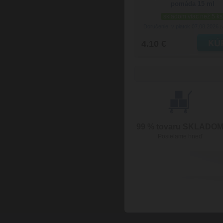
pomáda 15 ml
skladom viac než 5 ks
Doručenie: v piatok 07.08.2026
(
4.10 €
99 % tovaru SKLADO
Posielame hneď