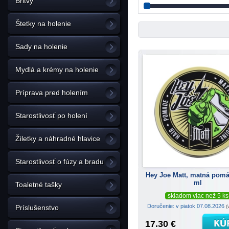
Britvy
Štetky na holenie
Sady na holenie
Mydlá a krémy na holenie
Príprava pred holením
Starostlivosť po holení
Žiletky a náhradné hlavice
Starostlivosť o fúzy a bradu
Hey Joe Matt, matná pom
ml
Toaletné tašky
skladom viac než 5 ks
Doručenie: v piatok 07.08.2026
(
Príslušenstvo
17.30 €