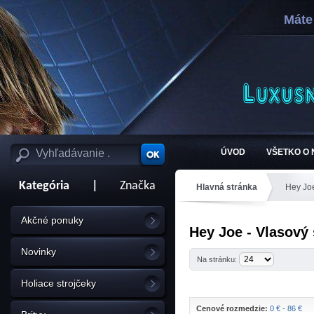
Máte
ÚVOD
VŠETKO O
Kategória
|
Značka
Hlavná stránka
Hey Jo
Akčné ponuky
Hey Joe - Vlasový 
Novinky
Na stránku:
Holiace strojčeky
Cenové rozmedzie:
0 € - 86 €