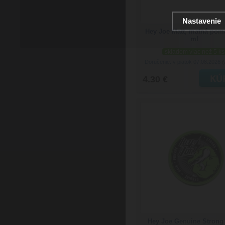
Nastavenie
Hey Joe Matt, matná pom
ml
skladom viac než 5 ks
Doručenie: v piatok 07.08.2026
(
4.30 €
Hey Joe Genuine Strong 