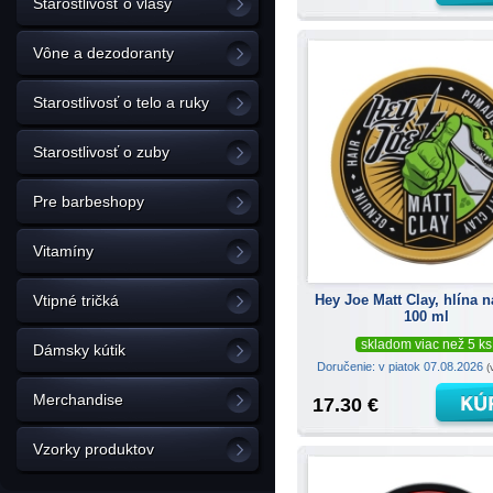
Starostlivosť o vlasy
Vône a dezodoranty
Starostlivosť o telo a ruky
Starostlivosť o zuby
Pre barbeshopy
Vitamíny
Hey Joe Matt Clay, hlína n
Vtipné tričká
100 ml
skladom viac než 5 ks
Dámsky kútik
Doručenie: v piatok 07.08.2026
(
Merchandise
17.30 €
Vzorky produktov