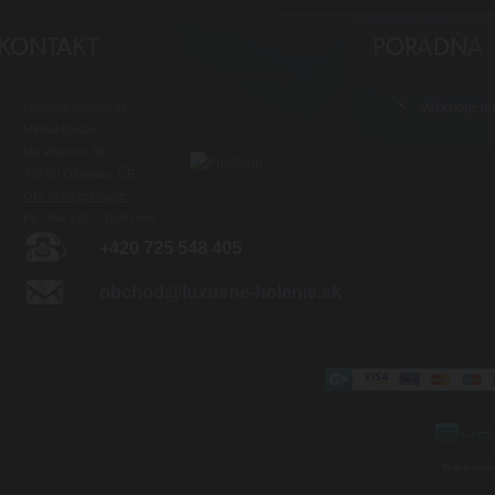
Luxusné-holenie.cz
Veľkoobch
Michal Byrtus
Na Vozovce 36
779 00 Olomouc, ČR
Otv. doba predajne:
Po - Pia 8:00 - 16:00 hod.
+420 725 548 405
obchod@luxusne-holenie.sk
Mapa strá