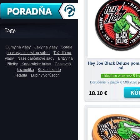
Tagy:
Gumy na vlasy
Laky na vlasy
Spreje
na vlasy s morskou soľou
Tužidlá na
vlasy
Naše darčekové sady
Britvy na
Hey Joe Black Deluxe pom
žiletky
Kadernícke britvy
Cestovná
ml
kozmetika
Kozmetika do
lietadla
Lupiny vo fúzoch
skladom viac než 5 ks
Doručenie: v piatok 07.08.2026
(
18.10 €