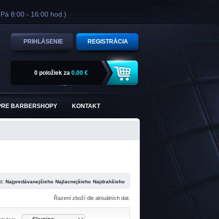
 Pá 8:00 - 16:00 hod.)
PRIHLÁSENIE
REGISTRÁCIA
0 položiek
za
0.00 €
PRE BARBERSHOPY
KONTAKT
ľa:
Řazení zboží dle aktuálních dat.