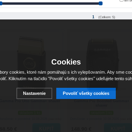
len 
1
(Celkem: 5)
Cookies
ory cookies, ktoré nám pomáhajú s ich vylepšovaním. Aby sme coo
oliť. Kliknutím na tlačidlo "Povoliť všetky cookies" udeľujete tento súh
Nastavenie
Povoliť všetky cookies
Gamma Piú Uno Gamma+ shaver
Gamma Piú Boosted Gamma+
shaver
skladom 1 ks
skladom 3 ks
Doručenie: v pondelok 10.08.2026
Doručenie: v pondelok 10.08.2026
(viac info)
(viac info
68.50 €
148.90 €