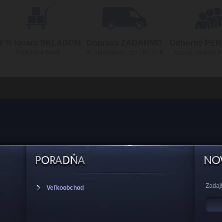
9 % tovaru SKLADOM
Doprava ZADARMO
Odborný PE
Posielame hneď
Pri objednávke nad 100 EUR
Naozaj pomôže s
Zadajt
Veľkoobchod