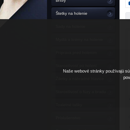
Britvy
Štetky na holenie
Sady na holenie
Mydlá a krémy na holenie
Príprava pred holením
Starostlivosť po holení
Naše webové stránky používajú súb
pov
Žiletky a náhradné hlavice
Starostlivosť o fúzy a bradu
Toaletné tašky
Príslušenstvo