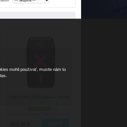
skladom
kies mohli používať, musíte nám to
las.
Gamma Piú Xcell Gamma+ shaver
skladom 2 ks
Doručenie: v pondelok 10.08.2026
)
(viac info)
213.30 €