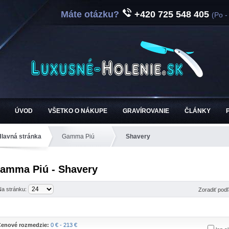
Máte otázku?
+420 725 548 405
(Po -
ÚVOD
VŠETKO O NÁKUPE
GRAVÍROVANIE
ČLÁNKY
Hlavná stránka
Gamma Piú
Shavery
amma Piú - Shavery
Na stránku:
Zoradiť pod
enové rozmedzie:
0 € - 213 €