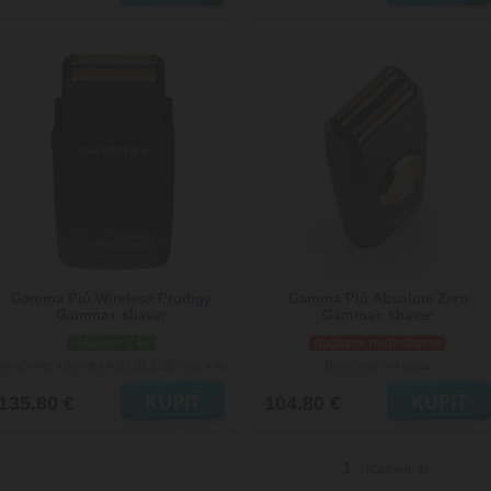
Gamma Piú Wireless Prodigy
Gamma Piú Absolute Zero
Gamma+ shaver
Gamma+ shaver
skladom 2 ks
dočasne nedostupné
Doručenie: v pondelok 10.08.2026
Doručenie: na dotaz
(viac info)
135.80 €
104.80 €
1
(Celkem: 5)