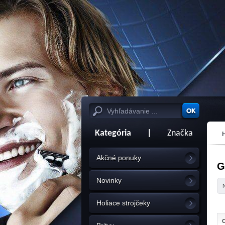
Kategória
|
Značka
Akčné ponuky
G
Novinky
Holiace strojčeky
C