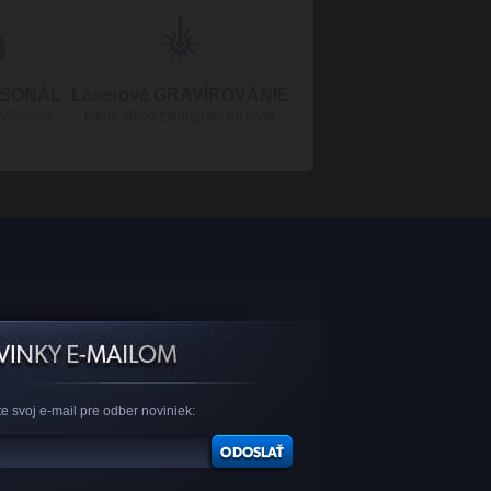
RSONÁL
Laserové GRAVÍROVÁNIE
 výberom
Meno alebo monogram na tovar
e svoj e-mail pre odber noviniek: