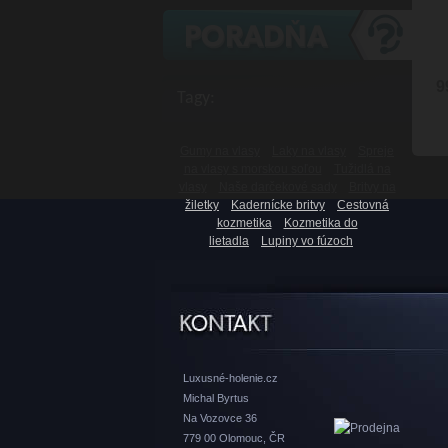
9
Tagy:
Gumy na vlasy
Laky na vlasy
Spreje
na vlasy s morskou soľou
Tužidlá na
vlasy
Naše darčekové sady
Britvy na
žiletky
Kadernícke britvy
Cestovná
kozmetika
Kozmetika do
lietadla
Lupiny vo fúzoch
Luxusné-holenie.cz
Michal Byrtus
Na Vozovce 36
779 00 Olomouc, ČR