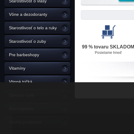
Starostlivosť o vlasy
Vône a dezodoranty
Starostlivosť o telo a ruky
Starostlivosť o zuby
99 % tovaru SKLADO
Posielame hneď
Pre barbeshopy
Vitamíny
Vtipné tričká
Dámsky kútik
Merchandise
Vzorky produktov