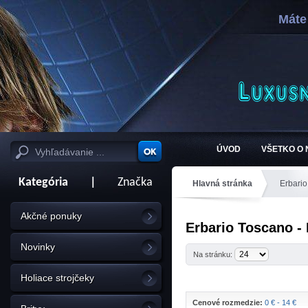
Máte
ÚVOD
VŠETKO O
Kategória
|
Značka
Hlavná stránka
Erbari
Akčné ponuky
Erbario Toscano - 
Novinky
Na stránku:
Holiace strojčeky
Cenové rozmedzie:
0 € - 14 €