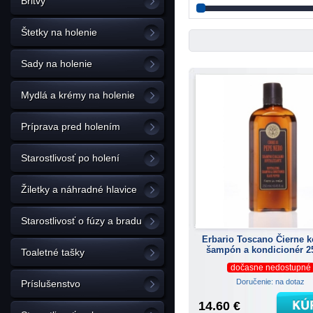
Britvy
Štetky na holenie
Sady na holenie
Mydlá a krémy na holenie
Príprava pred holením
Starostlivosť po holení
Žiletky a náhradné hlavice
Starostlivosť o fúzy a bradu
Erbario Toscano Čierne k
šampón a kondicionér 2
Toaletné tašky
dočasne nedostupné
Doručenie: na dotaz
Príslušenstvo
14.60 €