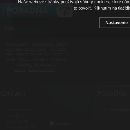
Naše webové stránky používajú súbory cookies, ktoré ná
to povoliť. Kliknutím na tlačid
Nastavenie
Tagy:
Gumy na vlasy
Laky na vlasy
Spreje
na vlasy s morskou soľou
Tužidlá na
vlasy
Naše darčekové sady
Britvy na
žiletky
Kadernícke britvy
Cestovná
kozmetika
Kozmetika do
lietadla
Lupiny vo fúzoch
Luxusné-holenie.cz
Veľkoobch
Michal Byrtus
Na Vozovce 36
779 00 Olomouc, ČR