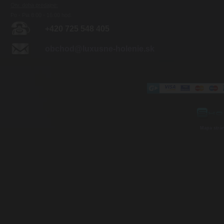
Otv. doba predajne:
Po - Pia 8:00 - 16:00 hod.
+420 725 548 405
obchod@luxusne-holenie.sk
Mapa strá