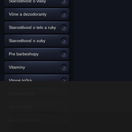
Starostlivosť o vlasy
Vône a dezodoranty
Starostlivosť o telo a ruky
Starostlivosť o zuby
Pre barbeshopy
Vitamíny
Vtipné tričká
Dámsky kútik
Merchandise
Vzorky produktov