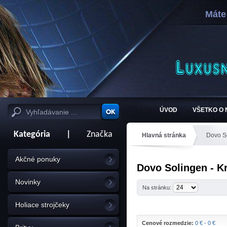
Máte
ÚVOD
VŠETKO O
Kategória
|
Značka
Hlavná stránka
Dovo S
Akčné ponuky
Dovo Solingen - K
Novinky
Na stránku:
Holiace strojčeky
Cenové rozmedzie:
0 € - 0 €