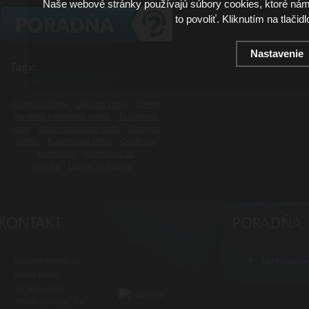
Naše webové stránky používajú súbory cookies, ktoré ná
to povoliť. Kliknutím na tlačid
Nastavenie
Tagy:
Gumy na vlasy
Laky na vlasy
Spreje
na vlasy s morskou soľou
Tužidlá na
vlasy
Naše darčekové sady
Britvy na
žiletky
Kadernícke britvy
Cestovná
kozmetika
Kozmetika do
lietadla
Lupiny vo fúzoch
Luxusné-holenie.cz
Veľkoobch
Michal Byrtus
Na Vozovce 36
779 00 Olomouc, ČR