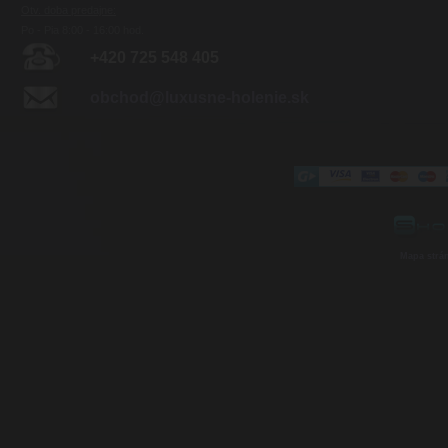
Otv. doba predajne:
Po - Pia 8:00 - 16:00 hod.
+420 725 548 405
obchod@luxusne-holenie.sk
Mapa strá