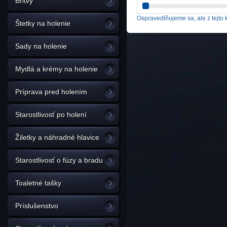
Britvy
Ospravedlňujeme sa, ale z tejto k
Štetky na holenie
Sady na holenie
Mydlá a krémy na holenie
Príprava pred holením
Starostlivosť po holení
Žiletky a náhradné hlavice
Starostlivosť o fúzy a bradu
Toaletné tašky
Príslušenstvo