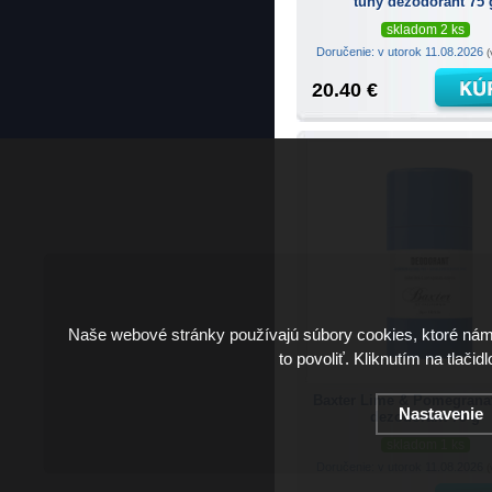
tuhý dezodorant 75 
skladom 2 ks
Doručenie: v utorok 11.08.2026
(
20.40 €
Naše webové stránky používajú súbory cookies, ktoré ná
to povoliť. Kliknutím na tlačid
Baxter Lime & Pomegrana
Nastavenie
dezodorant 75 g
skladom 1 ks
Doručenie: v utorok 11.08.2026
(