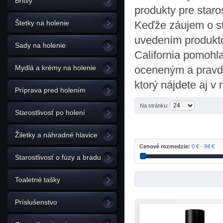
Britvy
produkty pre staros
Štetky na holenie
Keďže záujem o st
uvedením produktov
Sady na holenie
California pomohl
Mydlá a krémy na holenie
oceneným a pravd
ktorý nájdete aj v
Príprava pred holením
Na stránku:
Starostlivosť po holení
Žiletky a náhradné hlavice
Cenové rozmedzie:
0 € - 94 €
Starostlivosť o fúzy a bradu
Toaletné tašky
Príslušenstvo