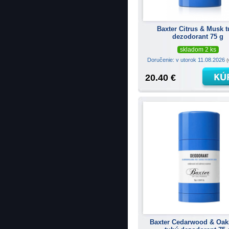
Baxter Citrus & Musk 
dezodorant 75 g
skladom 2 ks
Doručenie: v utorok 11.08.2026
(
20.40 €
Baxter Cedarwood & Oa