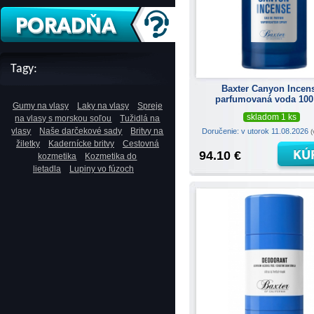
Tagy:
Baxter Canyon Incen
parfumovaná voda 100
Gumy na vlasy
Laky na vlasy
Spreje
skladom 1 ks
na vlasy s morskou soľou
Tužidlá na
vlasy
Naše darčekové sady
Britvy na
Doručenie: v utorok 11.08.2026
(
žiletky
Kadernícke britvy
Cestovná
94.10 €
kozmetika
Kozmetika do
lietadla
Lupiny vo fúzoch