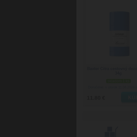
Baxter Citra cestovný dez
34g
skladom 1 ks
Doručenie: v utorok 11.08.2026
(
11.80 €