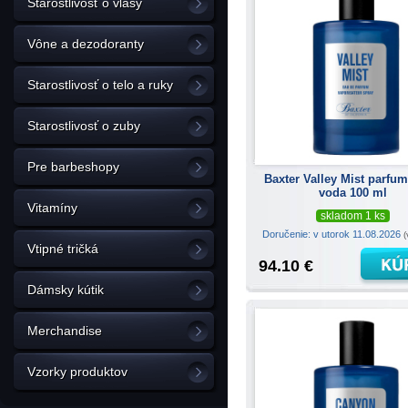
Starostlivosť o vlasy
Vône a dezodoranty
Starostlivosť o telo a ruky
Starostlivosť o zuby
Pre barbeshopy
Baxter Valley Mist parfu
voda 100 ml
Vitamíny
skladom 1 ks
Doručenie: v utorok 11.08.2026
(
Vtipné tričká
94.10 €
Dámsky kútik
Merchandise
Vzorky produktov