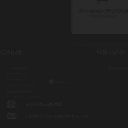
99 % tovaru SKLADO
Posielame hneď
Luxusné-holenie.cz
Veľkoobch
Michal Byrtus
Na Vozovce 36
779 00 Olomouc, ČR
Otv. doba predajne:
Po - Pia 8:00 - 16:00 hod.
+420 725 548 405
obchod@luxusne-holenie.sk