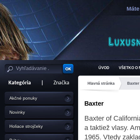
Máte
ÚVOD
VŠETKO O
Kategória
|
Značka
Hlavná stránka
Baxter
Akčné ponuky
Baxter
Novinky
Baxter of Californ
Holiace strojčeky
a taktiež vlasy. A
1965. Vtedy zakla