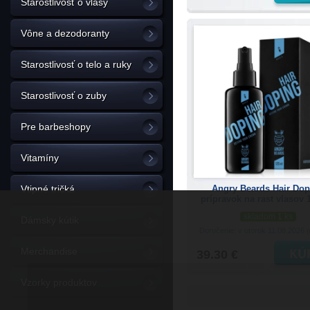
Starostlivosť o vlasy
Vône a dezodoranty
Starostlivosť o telo a ruky
Starostlivosť o zuby
Pre barbeshopy
Vitamíny
Angry Beards Hair Do
Vtipné tričká
prípravok na rast vlasov 
skladom 1 ks
Dámsky kútik
Doručenie: v utorok 11.08.2026
(
Merchandise
39.30 €
Vzorky produktov