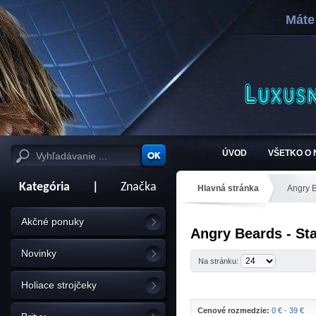
Máte
ÚVOD
VŠETKO O
Kategória
|
Značka
Hlavná stránka
Angry 
Akčné ponuky
Angry Beards - Sta
Novinky
Na stránku:
Holiace strojčeky
Cenové rozmedzie:
0 € - 39 €