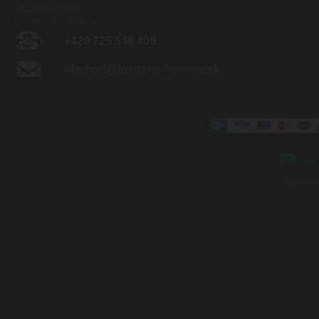
Otv. doba predajne:
Po - Pia 8:00 - 16:00 hod.
+420 725 548 405
obchod@luxusne-holenie.sk
Mapa strá