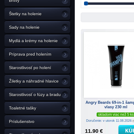
Britvy
Štetky na holenie
Sady na holenie
Mydlá a krémy na holenie
Príprava pred holením
Starostlivosť po holení
Žiletky a náhradné hlavice
Starostlivosť o fúzy a bradu
Angry Beards 69-in-1 ša
vlasy 230 ml
Toaletné tašky
skladom viac než 5 ks
Doručenie: v utorok 11.08.2026
(
Príslušenstvo
11.90 €