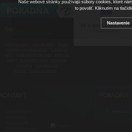
Naše webové stránky používajú súbory cookies, ktoré ná
to povoliť. Kliknutím na tlačid
Nastavenie
99 % tovaru SKLADO
Tagy:
Posielame hneď
Gumy na vlasy
Laky na vlasy
Spreje
na vlasy s morskou soľou
Tužidlá na
vlasy
Naše darčekové sady
Britvy na
žiletky
Kadernícke britvy
Cestovná
kozmetika
Kozmetika do
lietadla
Lupiny vo fúzoch
Luxusné-holenie.cz
Veľkoobch
Michal Byrtus
Na Vozovce 36
779 00 Olomouc, ČR