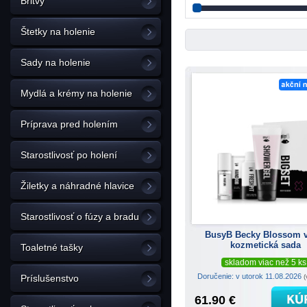
Britvy
Štetky na holenie
Sady na holenie
Mydlá a krémy na holenie
Príprava pred holením
Starostlivosť po holení
Žiletky a náhradné hlavice
Starostlivosť o fúzy a bradu
BusyB Becky Blossom v
kozmetická sada
Toaletné tašky
skladom viac než 5 ks
Doručenie: v utorok 11.08.2026
(
Príslušenstvo
61.90 €