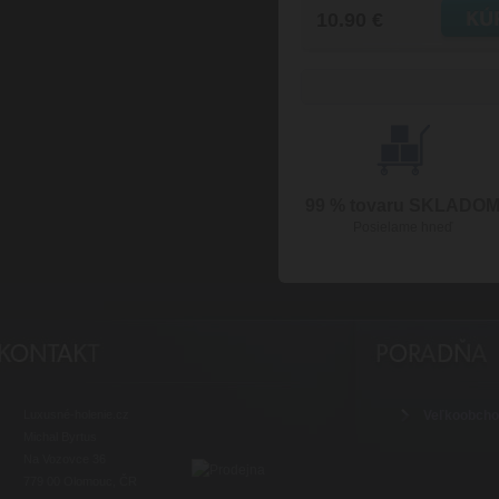
10.90 €
99 % tovaru SKLADO
Posielame hneď
Luxusné-holenie.cz
Veľkoobch
Michal Byrtus
Na Vozovce 36
779 00 Olomouc, ČR