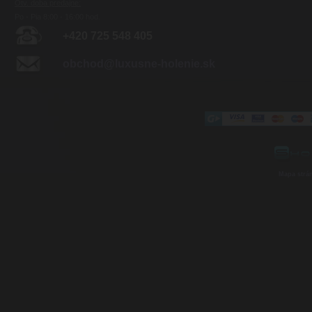
Otv. doba predajne:
Po - Pia 8:00 - 16:00 hod.
+420 725 548 405
obchod@luxusne-holenie.sk
Mapa strá