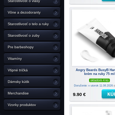
Starostlivosť o vlasy
Vône a dezodoranty
Starostlivosť o telo a ruky
Starostlivosť o zuby
Pre barbeshopy
Vitamíny
Angry Beards BusyB Ha
Vtipné tričká
krém na ruky 75 ml
skladom 4 ks
Dámsky kútik
Doručenie: v utorok 11.08.2026
(
Merchandise
9.90 €
Vzorky produktov