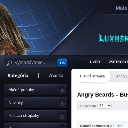
Máte
ÚVOD
VŠETKO O
Kategória
|
Značka
Hlavná stránka
Angry 
Akčné ponuky
Angry Beards - B
Novinky
Na stránku:
Holiace strojčeky
Cenové rozmedzie:
0 € - 40 €