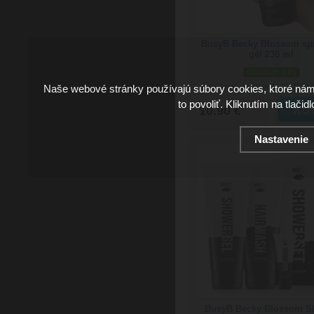
BusyB Becky Blossom sp
gél 230 ml
skladom 3 ks
Doručenie: v utorok 11.08.2026
Naše webové stránky používajú súbory cookies, ktoré ná
(
to povoliť. Kliknutím na tlačid
10.90 €
Nastavenie
BusyB Becky Blossom S