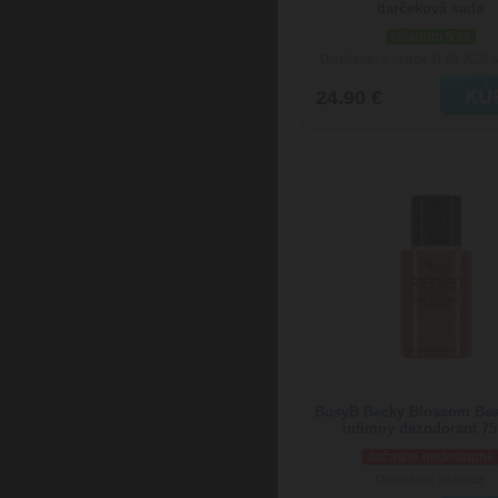
darčeková sada
skladom 5 ks
Doručenie: v utorok 11.08.2026
(
24.90 €
BusyB Becky Blossom Be
intímny dezodorant 75
dočasne nedostupné
Doručenie: na dotaz