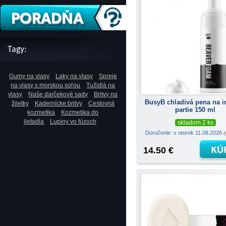
Tagy:
Gumy na vlasy
Laky na vlasy
Spreje
na vlasy s morskou soľou
Tužidlá na
vlasy
Naše darčekové sady
Britvy na
BusyB chladivá pena na i
žiletky
Kadernícke britvy
Cestovná
partie 150 ml
kozmetika
Kozmetika do
lietadla
Lupiny vo fúzoch
skladom 2 ks
Doručenie: v utorok 11.08.2026
(
14.50 €