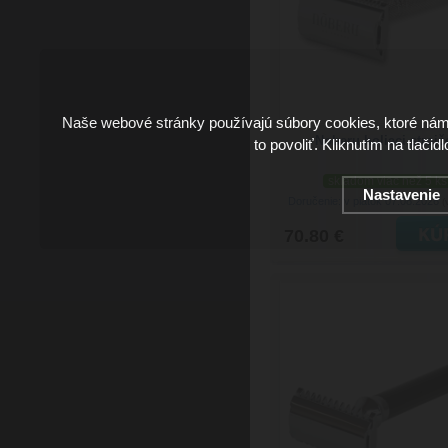
Naše webové stránky používajú súbory cookies, ktoré ná
Noberu holiaci strojč
to povoliť. Kliknutím na tlačid
skladom viac než 5 ks
Nastavenie
Doručenie: v piatok 07.08.2026
(
70.80 €