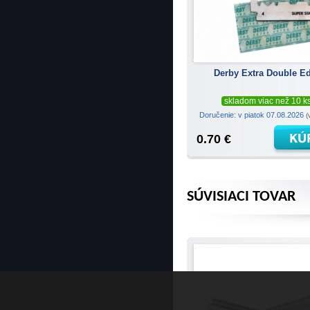
Derby Extra Double E
skladom viac než 10 k
Doručenie: v piatok 07.08.2026
(
0.70 €
SÚVISIACI TOVAR