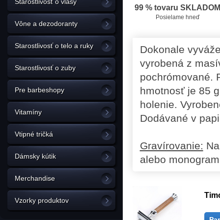
Starostlivosť o vlasy
99 % tovaru SKLADO
Posielame hneď
Vône a dezodoranty
Starostlivosť o telo a ruky
Dokonale vyvážen
vyrobená z masí
Starostlivosť o zuby
pochrómované. R
hmotnosť je 85 g
Pre barbeshopy
holenie. Vyrobené
Vitamíny
Dodávané v papi
Vtipné tričká
Gravírovanie:
Na 
Dámsky kútik
alebo monogram
Merchandise
Tim
Vzorky produktov
Pa