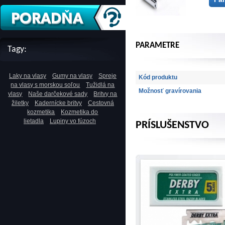
PARAMETRE
Tagy:
Laky na vlasy
Gumy na vlasy
Spreje
Kód produktu
na vlasy s morskou soľou
Tužidlá na
Možnosť gravírovania
vlasy
Naše darčekové sady
Britvy na
žiletky
Kadernícke britvy
Cestovná
kozmetika
Kozmetika do
lietadla
Lupiny vo fúzoch
PRÍSLUŠENSTVO