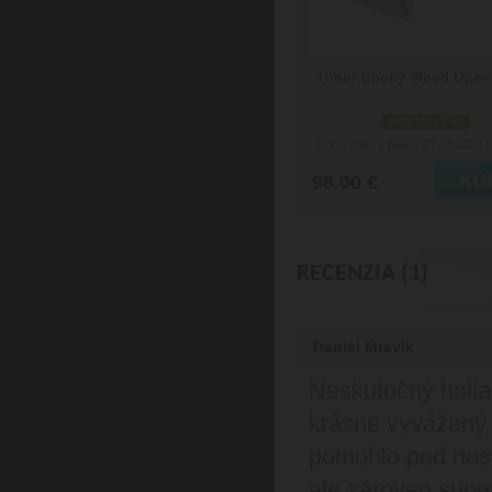
Timor Ebony Wood Ope
skladom 2 ks
Doručenie: v piatok 07.08.2026
(
98.00 €
RECENZIA (1)
Daniel Mravík
Neskutočný holia
krásne vyvážený 
pomohlo pod noso
ale zároven supe