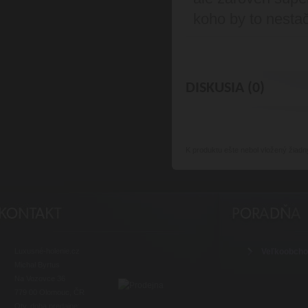
koho by to nestač
DISKUSIA (0)
K produktu
ešte nebol vložený žiadn
Luxusné-holenie.cz
Veľkoobch
Michal Byrtus
Na Vozovce 36
779 00 Olomouc, ČR
Otv. doba predajne: