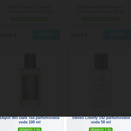
Noberu Tobacco Vanilla
Pan Drwal Bulleit Bourbon
parfumovaná voda 50 ml
parfumovaná voda 100 ml
skladom viac než 5 ks
skladom viac než 5 ks
Doručenie: v utorok 11.08.2026
Doručenie: v utorok 11.08.2026
(viac info)
(viac info)
48.80 €
54.70 €
Depot 905 Dark Tea parfumovaná
Steves Liberty 142 parfumovaná
voda 100 ml
voda 50 ml
skladom 1 ks
skladom 1 ks