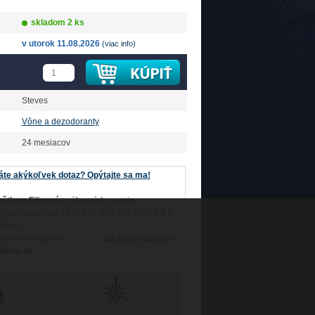
skladom 2 ks
v utorok 11.08.2026
(viac info)
Steves
Vône a dezodoranty
24 mesiacov
te akýkoľvek dotaz? Opýtajte sa ma!
ětlana Filipová
- zákaznícky servis
+420 725 548 405 (Po - Pá 8-
 hod.)
obchod@luxusne-
lenie.sk