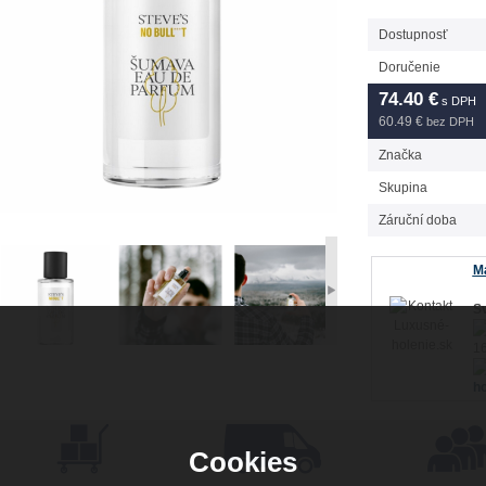
Dostupnosť
Doručenie
74.40
€
s DPH
60.49 €
bez DPH
Značka
Skupina
Záruční doba
Má
Sv
16
ho
Cookies