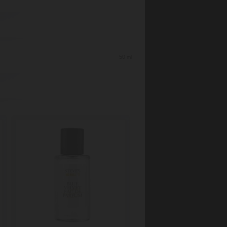
50
ml