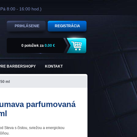
 Pá 8:00 - 16:00 hod.)
PRIHLÁSENIE
REGISTRÁCIA
0 položiek
za
0.00 €
PRE BARBERSHOPY
KONTAKT
50 ml
Šumava parfumovaná
ml
 Steva s čistou, sviežou a energickou
vôňou.