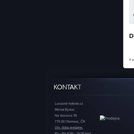
D
K 
Luxusné-holenie.cz
Michal Byrtus
Na Vozovce 36
779 00 Olomouc, ČR
Otv. doba predajne:
Po - Pia 8:00 - 16:00 hod.