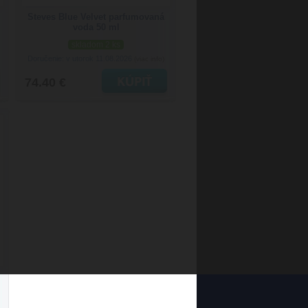
Steves Blue Velvet parfumovaná
voda 50 ml
skladom 2 ks
Doručenie: v utorok 11.08.2026
(viac info)
74.40 €