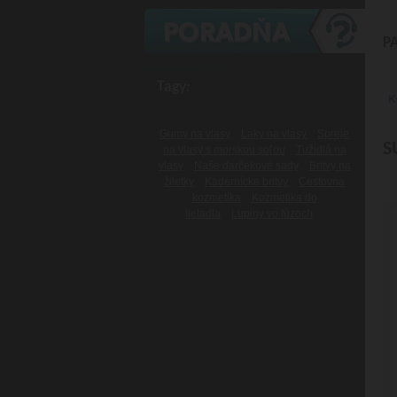
P
Tagy:
K
Gumy na vlasy
Laky na vlasy
Spreje
S
na vlasy s morskou soľou
Tužidlá na
vlasy
Naše darčekové sady
Britvy na
žiletky
Kadernícke britvy
Cestovná
kozmetika
Kozmetika do
lietadla
Lupiny vo fúzoch