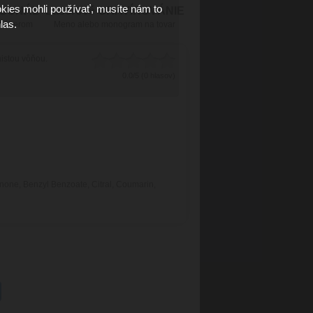
kies mohli používať, musíte nám to
RSONÁL
Laserové GRAVÍROVÁNIE
las.
 výberom
Meno alebo monogram na tovar
nistou vôňou.
0.0/5 (0 hlasov)
onone, Benzyl Benzoate, Citral, Coumarin,