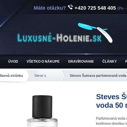
Máte otázku?
+420 725 548 405
(Po -
ÚVOD
VŠETKO O NÁKUPE
GRAVÍROVANIE
ČLÁNKY
Hlavná stránka
Steve´s
Steves Šumava parfumovaná voda 
Steves 
voda 50 
Parfumovaná voda od
kvetinovo-drevitou 