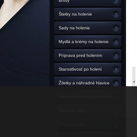
Britvy
Štetky na holenie
Sady na holenie
Mydlá a krémy na holenie
Príprava pred holením
Starostlivosť po holení
Žiletky a náhradné hlavice
Starostlivosť o fúzy a bradu
Toaletné tašky
Príslušenstvo