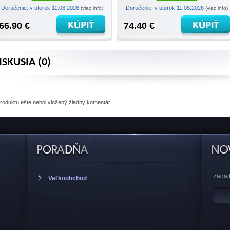
Doručenie: v utorok 11.08.2026
Doručenie: v utorok 11.08.2026
(viac info)
(viac info)
66.90 €
74.40 €
ISKUSIA (0)
produktu
ešte nebol vložený žiadny komentár.
Zadajt
Veľkoobchod