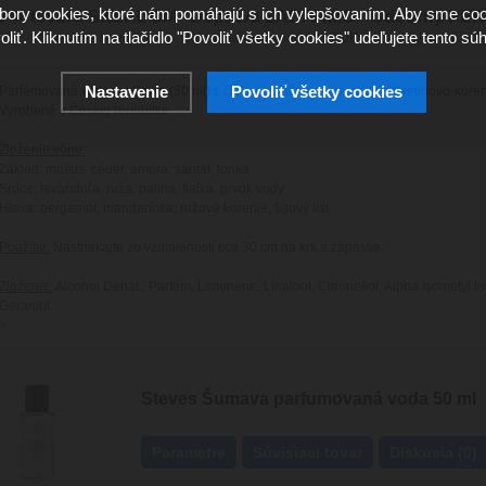
ory cookies, ktoré nám pomáhajú s ich vylepšovaním. Aby sme coo
9 % tovaru SKLADOM
Doprava ZADARMO
Odborný PE
oliť. Kliknutím na tlačidlo "Povoliť všetky cookies" udeľujete tento súh
Posielame hneď
Pri objednávke nad 100 EUR
Naozaj pomôže s
Nastavenie
Povoliť všetky cookies
Parfémovaná voda od Steva (50 ml) s čistou, sviežou a energickou kvetinovo-kore
Vyrobené v Českej republike.
Zloženie vône:
Základ: mošus, céder, ambra, santal, tonka
Srdce: levanduľa, ruža, palina, fialka, prvok vody
Hlava: bergamot, mandarínka, ružové korenie, figový list
Použitie:
Nastriekajte zo vzdialenosti cca 30 cm na krk a zápästie.
Zloženie:
Alcohol Denat., Parfém, Limonene, Linalool, Citronellol, Alpha Isometyl I
Geraniol.
>
Steves Šumava parfumovaná voda 50 ml
Parametre
Súvisiaci tovar
Diskusia (0)