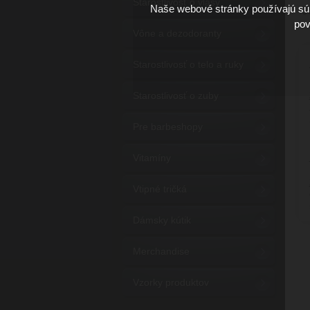
Starostlivosť o vlasy
Naše webové stránky používajú súb
9
pov
Vône a dezodoranty
Starostlivosť o telo a ruky
Starostlivosť o zuby
Pre barbeshopy
Vitamíny
Vtipné tričká
Dámsky kútik
Merchandise
Vzorky produktov