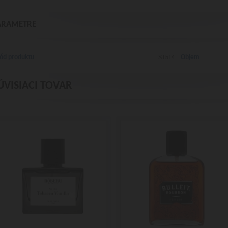
ARAMETRE
ód produktu
Objem
ST514
ÚVISIACI TOVAR