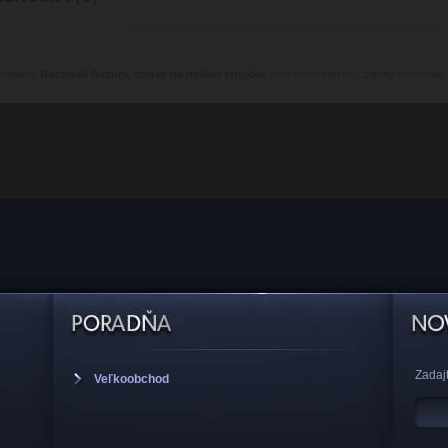
produktu
Rockwell Razors, stojan na holiaci strojček
ešte nebol vložený žiadny komentár.
Zadajt
Veľkoobchod