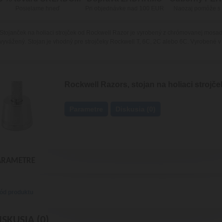
Posielame hneď
Pri objednávke nad 100 EUR
Naozaj pomôže s
Stojanček na holiaci strojček od Rockwell Razor je vyrobený z chrómovanej mosa
vyvážený. Stojan je vhodný pre strojčeky Rockwell T, 6C, 2C alebo 6C. Vyrobené 
Rockwell Razors, stojan na holiaci strojče
Parametre
Diskusia (0)
ARAMETRE
ód produktu
ISKUSIA (0)