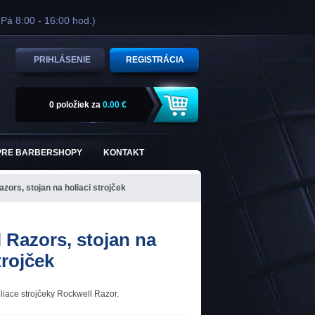
 Pá 8:00 - 16:00 hod.)
PRIHLÁSENIE
REGISTRÁCIA
0 položiek
za
0.00 €
PRE BARBERSHOPY
KONTAKT
zors, stojan na holiaci strojček
 Razors, stojan na
trojček
liace strojčeky Rockwell Razor.