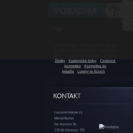
K 
Tagy:
Gumy na vlasy
Laky na vlasy
Spreje
na vlasy s morskou soľou
Tužidlá na
vlasy
Naše darčekové sady
Britvy na
žiletky
Kadernícke britvy
Cestovná
kozmetika
Kozmetika do
lietadla
Lupiny vo fúzoch
Luxusné-holenie.cz
Michal Byrtus
Na Vozovce 36
779 00 Olomouc, ČR