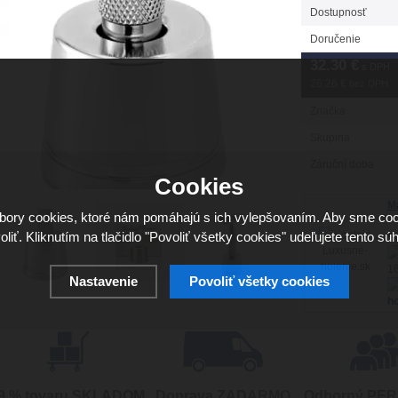
Dostupnosť
Doručenie
32.30
€
s DPH
26.26 €
bez DPH
Značka
Skupina
Záruční doba
Cookies
Má
ory cookies, ktoré nám pomáhajú s ich vylepšovaním. Aby sme coo
oliť. Kliknutím na tlačidlo "Povoliť všetky cookies" udeľujete tento súh
Sv
16
Nastavenie
Povoliť všetky cookies
ho
9 % tovaru SKLADOM
Doprava ZADARMO
Odborný PE