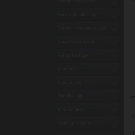
Starostlivosť o vlasy
Vône a dezodoranty
Starostlivosť o telo a ruky
Starostlivosť o zuby
Pre barbeshopy
Vitamíny
Vtipné tričká
Dámsky kútik
P
Merchandise
K
Vzorky produktov
D