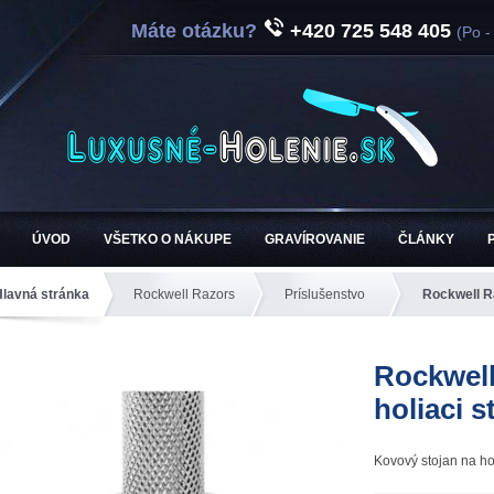
Máte otázku?
+420 725 548 405
(Po -
ÚVOD
VŠETKO O NÁKUPE
GRAVÍROVANIE
ČLÁNKY
Hlavná stránka
Rockwell Razors
Príslušenstvo
Rockwell Ra
Rockwell
holiaci s
Kovový stojan na ho