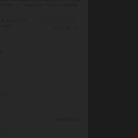
 výberom
Meno alebo monogram na tovar
dze. Je dokonale
v Kanade.
0.0/5 (0 hlasov)
k
RR-STAND-WC