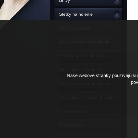
Britvy
Štetky na holenie
Sady na holenie
Mydlá a krémy na holenie
Príprava pred holením
Starostlivosť po holení
Naše webové stránky používajú súb
pov
Žiletky a náhradné hlavice
Starostlivosť o fúzy a bradu
Toaletné tašky
Príslušenstvo
9