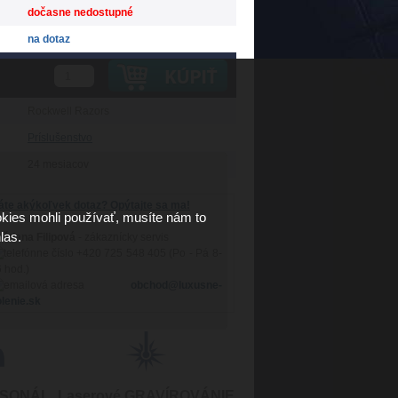
dočasne nedostupné
na dotaz
Rockwell Razors
Príslušenstvo
24 mesiacov
te akýkoľvek dotaz? Opýtajte sa ma!
kies mohli používať, musíte nám to
las.
ětlana Filipová
- zákaznícky servis
+420 725 548 405 (Po - Pá 8-
 hod.)
obchod@luxusne-
lenie.sk
RSONÁL
Laserové GRAVÍROVÁNIE