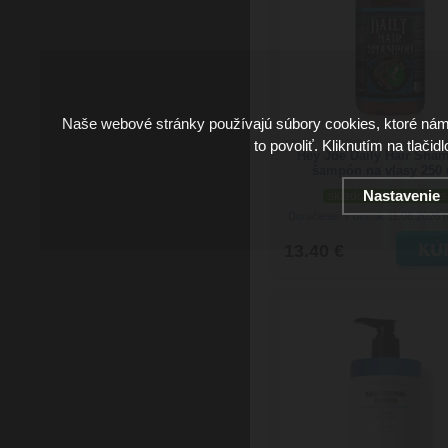
Naše webové stránky používajú súbory cookies, ktoré ná
to povoliť. Kliknutím na tlačid
Hey Joe Daily Hair Sha
šampón na vlasy 250
Nastavenie
skladom viac než 5 ks
Doručenie: v utorok 11.08.2026
(
13.40 €