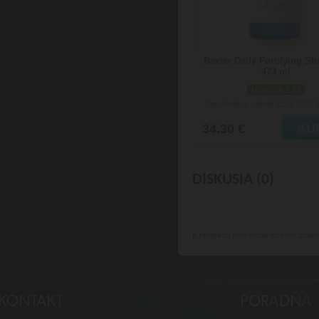
Baxter Daily Fortifying 
473 ml
skladom 1 ks
Doručenie: v utorok 11.08.2026
(
34.30 €
DISKUSIA (0)
K produktu
ešte nebol vložený žiadn