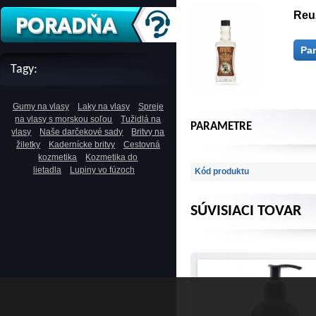
Reu
Pa
Tagy:
Gumy na vlasy
Laky na vlasy
Spreje
na vlasy s morskou soľou
Tužidlá na
PARAMETRE
vlasy
Naše darčekové sady
Britvy na
žiletky
Kadernícke britvy
Cestovná
kozmetika
Kozmetika do
lietadla
Lupiny vo fúzoch
Kód produktu
SÚVISIACI TOVAR