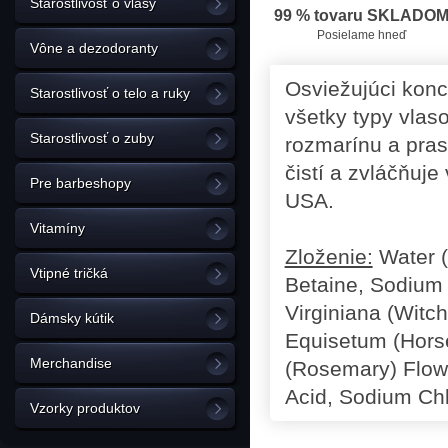
Starostlivosť o vlasy
99 % tovaru SKLADO
Posielame hneď
Vône a dezodoranty
Osviežujúci kon
Starostlivosť o telo a ruky
všetky typy vlaso
Starostlivosť o zuby
rozmarínu a pras
čistí a zvláčňuje
Pre barbeshopy
USA.
Vitamíny
Zloženie:
Water (
Vtipné tričká
Betaine, Sodium 
Virginiana (Witch
Dámsky kútik
Equisetum (Horse
Merchandise
(Rosemary) Flowe
Acid, Sodium Chl
Vzorky produktov