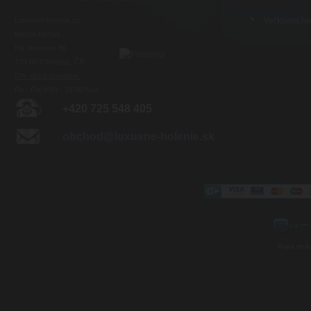
Luxusné-holenie.cz
Veľkoobch
Michal Byrtus
Na Vozovce 36
779 00 Olomouc, ČR
Otv. doba predajne:
Po - Pia 8:00 - 16:00 hod.
+420 725 548 405
obchod@luxusne-holenie.sk
Mapa strá