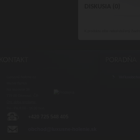
DISKUSIA (0)
K produktu
ešte nebol vložený žiadn
Luxusné-holenie.cz
Veľkoobch
Michal Byrtus
Na Vozovce 36
779 00 Olomouc, ČR
Otv. doba predajne:
Po - Pia 8:00 - 16:00 hod.
+420 725 548 405
obchod@luxusne-holenie.sk