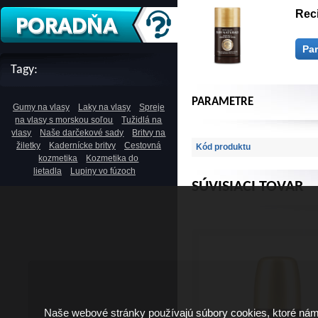
Rec
Pa
Tagy:
PARAMETRE
Gumy na vlasy
Laky na vlasy
Spreje
na vlasy s morskou soľou
Tužidlá na
vlasy
Naše darčekové sady
Britvy na
žiletky
Kadernícke britvy
Cestovná
Kód produktu
kozmetika
Kozmetika do
lietadla
Lupiny vo fúzoch
SÚVISIACI TOVAR
Naše webové stránky používajú súbory cookies, ktoré ná