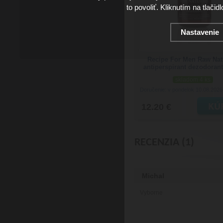
to povoliť. Kliknutím na tlačid
Nastavenie
Recipe For Men Raw Nat
antiperspirant dezodoran
skladom 4 ks
Doručenie: v pondelok 10.08.202
12.20 €
RECENZIA (1)
Michal
Vyborne