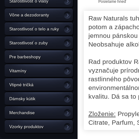
Starostlivosť o vlasy
Posielame hneď
Vône a dezodoranty
Raw Naturals tuh
potom a zápacho
Starostlivosť o telo a ruky
jemnou pánskou v
Starostlivosť o zuby
Neobsahuje alkoh
Pre barbeshopy
Rad produktov R
vyznačuje prírod
Vitamíny
rastlinného pôv
Vtipné tričká
environmentálnom
kvalitu. Dá sa to
Dámsky kútik
Merchandise
Zloženie:
Propyle
Citrate, Parfum, 
Vzorky produktov