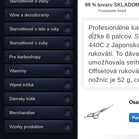
Starostlivosť o vlasy
99 % tovaru SKLADO
Posielame hneď
Vône a dezodoranty
Profesionálne ka
Starostlivosť o telo a ruky
dĺžke 6 palcov. 
Starostlivosť o zuby
440C z Japonska.
rukoväti. To dáva
Pre barbeshopy
umožňovala strih 
Offsetová rukovä
Vitamíny
nožníc je 52 g, c
Vtipné tričká
Dámsky kútik
Osa
Merchandise
Pa
Vzorky produktov