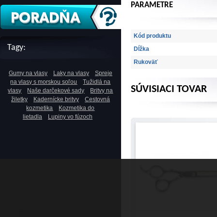
PARAMETRE
Kód produktu
Tagy:
Dĺžka
Rukoväť
Gumy na vlasy
Laky na vlasy
Spreje
na vlasy s morskou soľou
Tužidlá na
SÚVISIACI TOVAR
vlasy
Naše darčekové sady
Britvy na
žiletky
Kadernícke britvy
Cestovná
kozmetika
Kozmetika do
lietadla
Lupiny vo fúzoch