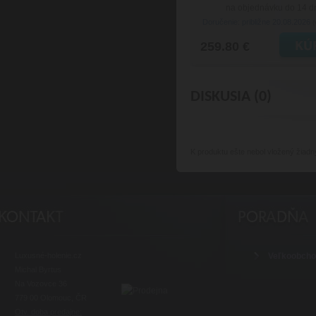
na objednávku do 14 d
Doručenie: približne 20.08.2026
(
259.80 €
DISKUSIA (0)
K produktu
ešte nebol vložený žiadn
Luxusné-holenie.cz
Veľkoobch
Michal Byrtus
Na Vozovce 36
779 00 Olomouc, ČR
Otv. doba predajne: