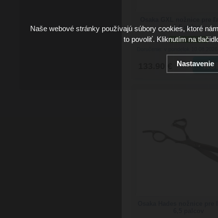
Osaka GXL nožnice pre ľ
6,5 palcov
Naše webové stránky používajú súbory cookies, ktoré ná
to povoliť. Kliknutím na tlačid
skladom 2 ks
Doručenie: v pondelok 10.08.202
Nastavenie
133.90 €
Osaka Hades nožnice pre 
6,5 palcov