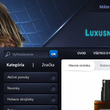
Máte
ÚVOD
VŠETKO O
Kategória
|
Značka
Hlavná stránka
Noberu
Akčné ponuky
Novinky
Holiace strojčeky