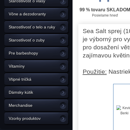
Starostlivosť o vlasy
99 % tovaru SKLADO
Vône a dezodoranty
Posielame hneď
Starostlivosť o telo a ruky
Sea Salt sprej (
je výborný pro v
Starostlivosť o zuby
pro dosažení vět
Pre barbeshopy
zajímavou květin
Vitamíny
Použitie:
Nastriek
Vtipné tričká
Dámsky kútik
Merchandise
Vzorky produktov