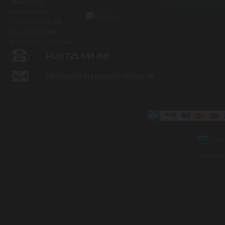
Michal Byrtus
Na Vozovce 36
779 00 Olomouc, ČR
Otv. doba predajne:
Po - Pia 8:00 - 16:00 hod.
+420 725 548 405
obchod@luxusne-holenie.sk
Mapa strá