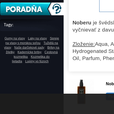
Noberu
je švéds
Tagy:
vyčnievať z davu
Gumy na vlasy
Laky na vlasy
Spreje
Zloženie:
Aqua, A
na vlasy s morskou soľou
Tužidlá na
vlasy
Naše darčekové sady
Britvy na
Hydrogenated St
žiletky
Kadernícke britvy
Cestovná
kozmetika
Kozmetika do
Oil, Parfum, Phen
lietadla
Lupiny vo fúzoch
Nobe
Pa