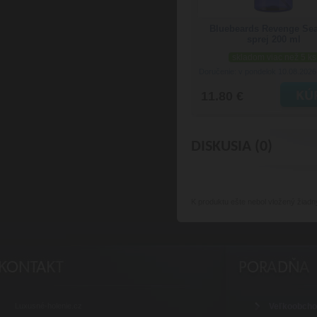
Bluebeards Revenge Sea
sprej 200 ml
skladom viac než 5 ks
Doručenie: v pondelok 10.08.202
11.80 €
DISKUSIA (0)
K produktu
ešte nebol vložený žiadn
Luxusné-holenie.cz
Veľkoobch