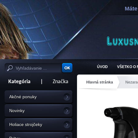
Máte
ÚVOD
VŠETKO O
Kategória
|
Značka
Hlavná stránka
Nezara
Akčné ponuky
Novinky
Holiace strojčeky