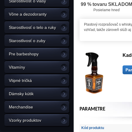
Starostlivosť o vlasy
99 % tovaru SKLADO
Posielame hneď
Vône a dezodoranty
Plastový rozprašovač s whisky
Starostlivosť o telo a ruky
vzhľad, takže zároveň slúži a
Starostlivosť o zuby
Pre barbeshopy
Kad
Vitamíny
Pa
Vtipné tričká
Dámsky kútik
Merchandise
PARAMETRE
Vzorky produktov
Kód produktu