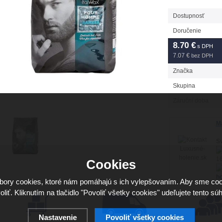
Dostupnosť
Doručenie
8.70
€
s DPH
7.07 €
bez DPH
Značka
Skupina
Záruční doba
Má
Sv
16
Cookies
ho
ory cookies, ktoré nám pomáhajú s ich vylepšovaním. Aby sme coo
oliť. Kliknutím na tlačidlo "Povoliť všetky cookies" udeľujete tento súh
Nastavenie
Povoliť všetky cookies