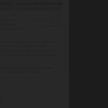
RSONÁL
Laserové GRAVÍROVÁNIE
 výberom
Meno alebo monogram na tovar
pravu fúzov a
raňuje všetky
0.0/5 (0 hlasov)
 veľmi tenkej vrstve.
 40°C, kým sa úplne nerozpustí a nebude mať
ju kožu. Pomocou špachtle naneste
 sekúnd vychladnúť. Pevným trhnutím v
riť a upokojiť balzamom. Vosk by nemal byť
 Microcristallina (Microcrystalline Wax),
 6), CI 47000 (DandC Yellow 11).
g