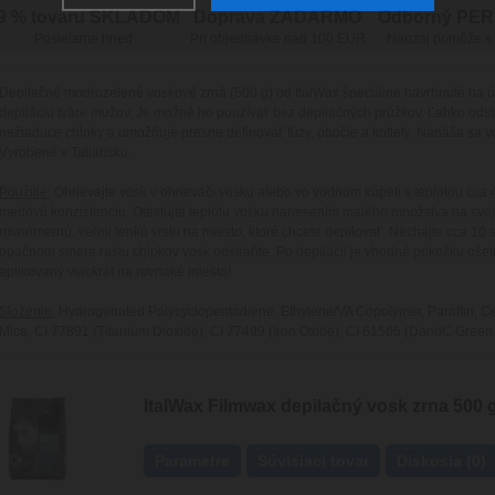
9 % tovaru SKLADOM
Doprava ZADARMO
Odborný PE
Posielame hneď
Pri objednávke nad 100 EUR
Naozaj pomôže s
Depilačné modrozelené voskové zrná (500 g) od ItalWax špeciálne navrhnuté na ú
depiláciu tváre mužov. Je možné ho používať bez depilačných prúžkov. Ľahko odst
nežiaduce chĺpky a umožňuje presne definovať fúzy, obočie a kotlety. Nanáša sa vo
Vyrobené v Taliansku.
Použitie:
Ohrievajte vosk v ohrievači vosku alebo vo vodnom kúpeli s teplotou cca
medovú konzistenciu. Otestujte teplotu vosku nanesením malého množstva na svo
rovnomernú, veľmi tenkú vrstu na miesto, ktoré chcete depilovať. Nechajte cca 10
opačnom smere rastu chĺpkov vosk odstráňte. Po depilácii je vhodné pokožku ošet
aplikovaný viackrát na rovnaké miesto!
Složenie:
Hydrogenated Polycyclopentadiene, Ethylene/VA Copolymer, Paraffin, Cera
Mica, CI 77891 (Titanium Dioxide), CI 77499 (Iron Oxide), CI 61565 (DandC Green
ItalWax Filmwax depilačný vosk zrna 500 
Parametre
Súvisiaci tovar
Diskusia (0)