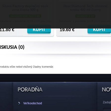
Shave Factory depilačný vosk
iWax Diamond Tech ohrievač
zrna čierna 500 g
vosku 400 ml čierny
skladom viac než 5 ks
skladom 2 ks
Doručenie: v pondelok 10.08.2026
Doručenie: v pondelok 10.08.2026
(viac info)
(viac info
11.80 €
19.60 €
ISKUSIA (0)
produktu
ešte nebol vložený žiadny komentár.
Zadajt
Veľkoobchod