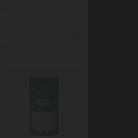
500
g