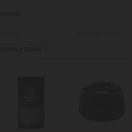
ARAMETRE
ód produktu
Hmotnosť
ITALWAXZRNA500
ÚVISIACI TOVAR