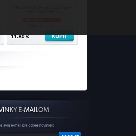
Shave Factory depilačný vosk
zrná zelená 500 g
dočasne nedostupné
Doručenie: na dotaz
)
11.80 €
e svoj e-mail pre odber noviniek: