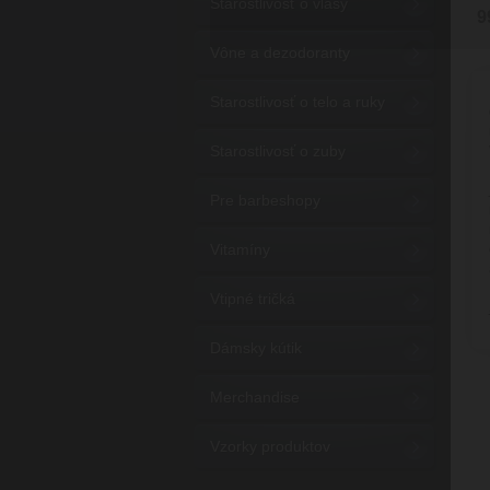
Starostlivosť o vlasy
9
Vône a dezodoranty
Starostlivosť o telo a ruky
Starostlivosť o zuby
Pre barbeshopy
Vitamíny
Vtipné tričká
Dámsky kútik
Merchandise
Vzorky produktov