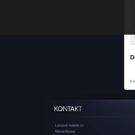
D
K 
Luxusné-holenie.cz
Michal Byrtus