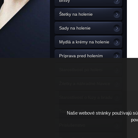
Britvy
Štetky na holenie
Sady na holenie
Mydlá a krémy na holenie
Príprava pred holením
Starostlivosť po holení
Žiletky a náhradné hlavice
Starostlivosť o fúzy a bradu
Toaletné tašky
Naše webové stránky používajú súb
pov
Príslušenstvo