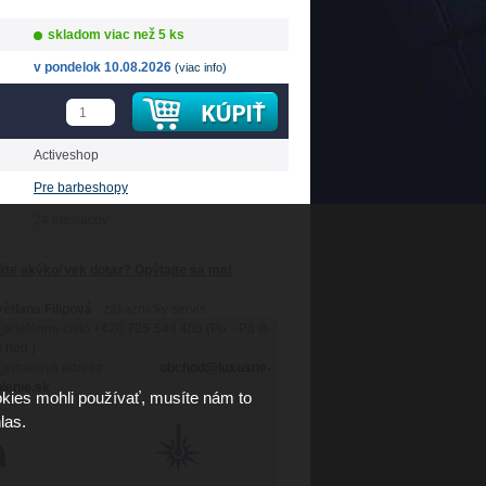
skladom viac než 5 ks
v pondelok 10.08.2026
(viac info)
Activeshop
Pre barbeshopy
24 mesiacov
te akýkoľvek dotaz? Opýtajte sa ma!
ětlana Filipová
- zákaznícky servis
+420 725 548 405 (Po - Pá 8-
 hod.)
obchod@luxusne-
lenie.sk
kies mohli používať, musíte nám to
las.