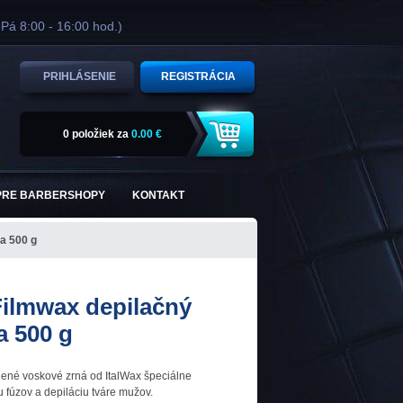
 Pá 8:00 - 16:00 hod.)
PRIHLÁSENIE
REGISTRÁCIA
0 položiek
za
0.00 €
PRE BARBERSHOPY
KONTAKT
a 500 g
Filmwax depilačný
a 500 g
ené voskové zrná od ItalWax špeciálne
 fúzov a depiláciu tváre mužov.