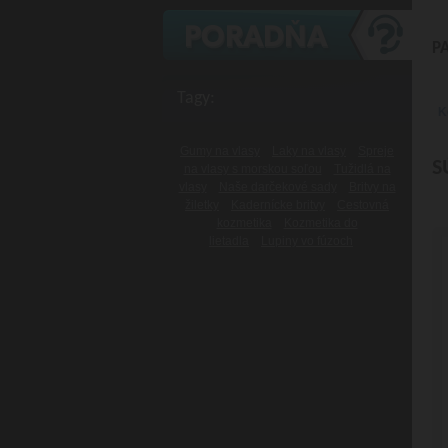
P
Tagy:
K
Gumy na vlasy
Laky na vlasy
Spreje
S
na vlasy s morskou soľou
Tužidlá na
vlasy
Naše darčekové sady
Britvy na
žiletky
Kadernícke britvy
Cestovná
kozmetika
Kozmetika do
lietadla
Lupiny vo fúzoch