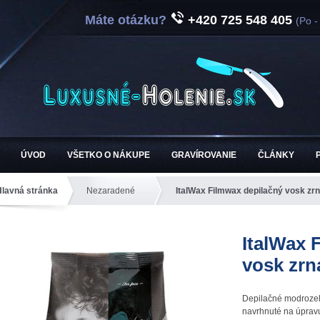
Máte otázku?
+420 725 548 405
(Po -
ÚVOD
VŠETKO O NÁKUPE
GRAVÍROVANIE
ČLÁNKY
Hlavná stránka
Nezaradené
ItalWax Filmwax depilačný vosk zrn
ItalWax 
vosk zrn
Depilačné modrozel
navrhnuté na úpravu