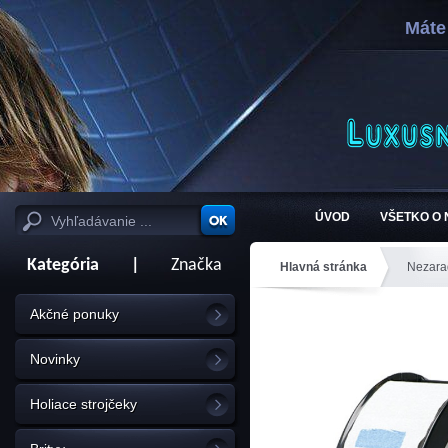
Máte
ÚVOD
VŠETKO O
Kategória
|
Značka
Hlavná stránka
Nezara
Akčné ponuky
Novinky
Holiace strojčeky