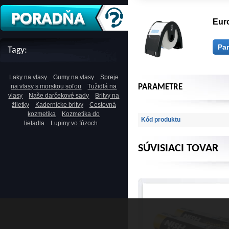
Euro
Pa
Tagy:
Laky na vlasy
Gumy na vlasy
Spreje
na vlasy s morskou soľou
Tužidlá na
PARAMETRE
vlasy
Naše darčekové sady
Britvy na
žiletky
Kadernícke britvy
Cestovná
kozmetika
Kozmetika do
Kód produktu
lietadla
Lupiny vo fúzoch
SÚVISIACI TOVAR