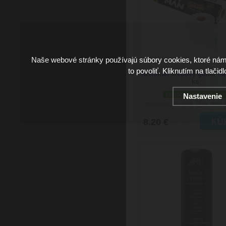
Naše webové stránky používajú súbory cookies, ktoré ná
to povoliť. Kliknutím na tlačid
Nishman krepový golier na
ks
skladom viac než 5 ks
Nastavenie
Doručenie: v utorok 11.08.2026
(
8.20 €