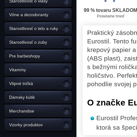
Starostlivosť o vlasy
99 % tovaru SKLADO
Vône a dezodoranty
Posielame hneď
Starostlivosť o telo a ruky
Praktický zásobn
Eurostil. Tento 
Starostlivosť o zuby
krepový papier a
Pre barbeshopy
(ABS plast), zai
s bežnými roličk
Vitamíny
holičstvo. Perfe
pohodlie svojej 
Vtipné tričká
Dámsky kútik
O značke Eu
Merchandise
Eurostil Prof
Vzorky produktov
ktorá sa špec