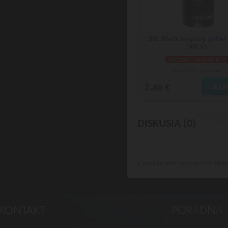
JRL Black krepový golier 
500 ks
dočasne nedostupné
Doručenie: na dotaz
7.40 €
DISKUSIA (0)
K produktu
ešte nebol vložený žiadn