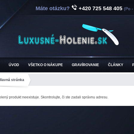
Máte otázku?
+420 725 548 405
(Po -
ÚVOD
VŠETKO O NÁKUPE
GRAVÍROVANIE
ČLÁNKY
Hlavná stránka
lený produkt neexistuje. Skontrolujte, či ste zadali správnu adresu.