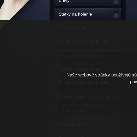
Britvy
Štetky na holenie
Sady na holenie
Mydlá a krémy na holenie
Príprava pred holením
Starostlivosť po holení
Naše webové stránky používajú súb
pov
Žiletky a náhradné hlavice
Starostlivosť o fúzy a bradu
Toaletné tašky
Príslušenstvo