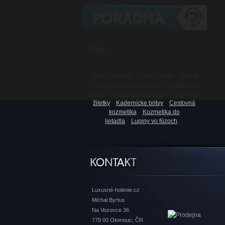
Tagy:
Gumy na vlasy
Laky na vlasy
Spreje
na vlasy s morskou soľou
Tužidlá na
vlasy
Naše darčekové sady
Britvy na
žiletky
Kadernícke britvy
Cestovná
kozmetika
Kozmetika do
lietadla
Lupiny vo fúzoch
Luxusné-holenie.cz
Michal Byrtus
Na Vozovce 36
779 00 Olomouc, ČR