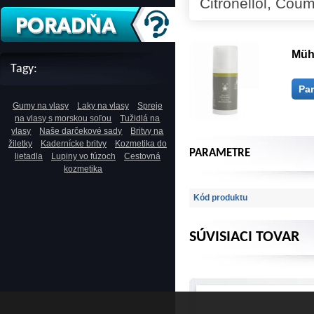
Citronellol, Coum
Mühl
Tagy:
Pa
Gumy na vlasy
Laky na vlasy
Spreje
na vlasy s morskou soľou
Tužidlá na
vlasy
Naše darčekové sady
Britvy na
žiletky
Kadernícke britvy
Kozmetika do
PARAMETRE
lietadla
Lupiny vo fúzoch
Cestovná
kozmetika
Kód produktu
SÚVISIACI TOVAR