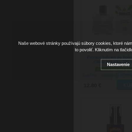
Naše webové stránky používajú súbory cookies, ktoré ná
to povoliť. Kliknutím na tlačid
Proraso balzam po holen
citlivú pokožku 100 
Nastavenie
skladom viac než 5 ks
Doručenie: v pondelok 10.08.202
12.80 €