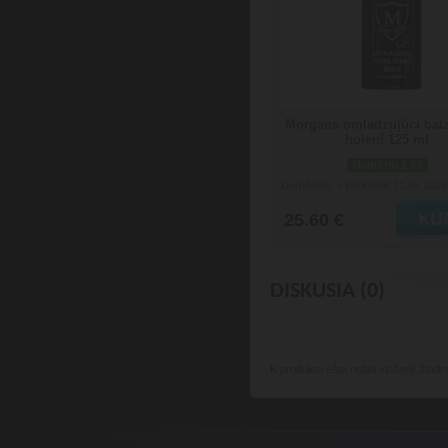
Morgans omladzujúci bal
holení 125 ml
skladom 1 ks
Doručenie: v pondelok 10.08.202
25.60 €
DISKUSIA (0)
K produktu
ešte nebol vložený žiadn