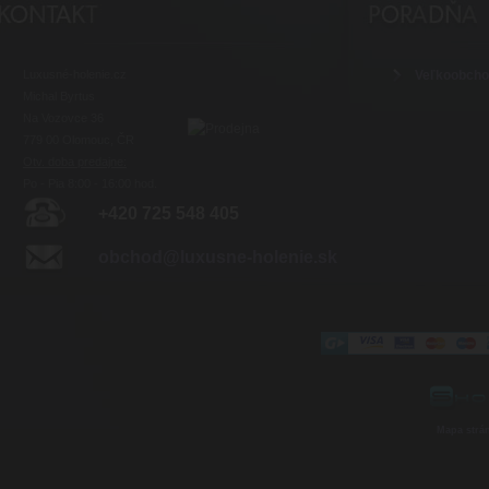
Luxusné-holenie.cz
Veľkoobch
Michal Byrtus
Na Vozovce 36
779 00 Olomouc, ČR
Otv. doba predajne:
Po - Pia 8:00 - 16:00 hod.
+420 725 548 405
obchod@luxusne-holenie.sk
Mapa strá