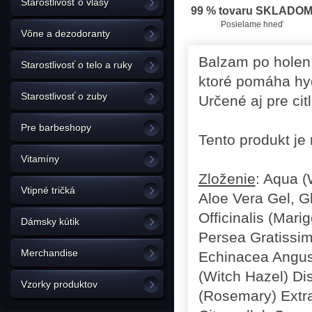
Starostlivosť o vlasy
99 % tovaru SKLADO
Posielame hneď
Vône a dezodoranty
Balzam po holení
Starostlivosť o telo a ruky
ktoré pomáha hy
Starostlivosť o zuby
Určené aj pre cit
Pre barbeshopy
Tento produkt je
Vitamíny
Zloženie
: Aqua (
Vtipné tričká
Aloe Vera Gel, Gl
Officinalis (Mari
Dámsky kútik
Persea Gratissim
Merchandise
Echinacea Angust
(Witch Hazel) Dis
Vzorky produktov
(Rosemary) Extr