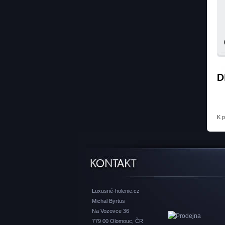
D
K 
Luxusné-holenie.cz
Michal Byrtus
Na Vozovce 36
779 00 Olomouc, ČR