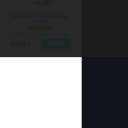
Mühle Kosmo Olive Fine Badger
3-dielna
skladom 1 ks
Doručenie: v utorok 11.08.2026
(viac info)
174.20 €