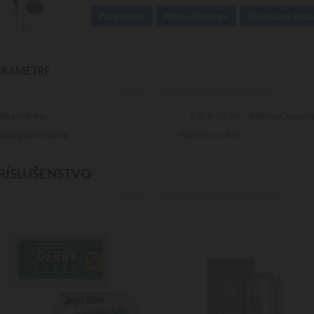
Parametre
Príslušenstvo
Súvisiaci tova
ARAMETRE
ód produktu
Možnosť gravír
S 81 H 220 SR
arba gravírovania
Plastická do hĺbky
RÍSLUŠENSTVO