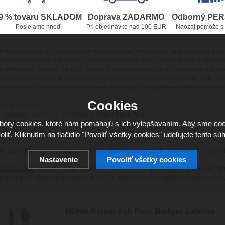
9 % tovaru SKLADOM
Doprava ZADARMO
Odborný PE
Posielame hneď
Pri objednávke nad 100 EUR
Naozaj pomôže s
Kvalitná a dizajnovo veľmi vydarená 3-dielna darčeková sada na holenie, ktorá je
milovníkom mokrého holenia. Kovové časti sú vyrobené z mosadze a sú pochróm
poniklované. Rukoväť štetky a holiaceho strojčeka je vyrobená z jaseňového dreva
remeselne spracované. Štetka je vyrobená zo syntetického vlákna Black Fibre, kt
vlastnosti ako jazvečie vlasy. Je určené pre všetkých, ktorí preferujú tento materiál
Cookies
Sada obsahuje:
- Štetku na holenie zo syntetického vlákna Black Fibre
ory cookies, ktoré nám pomáhajú s ich vylepšovaním. Aby sme coo
- veľkosť M (priemer uzla 21 mm)
- Kovový stojanček
oliť. Kliknutím na tlačidlo "Povoliť všetky cookies" udeľujete tento súh
Holiaci strojček na klasické žiletky Rada Rytmo sa vyznačuje nadčasovým kužeľov
Nastavenie
Povoliť všetky cookies
Gravírovanie:
Na štetku alebo strojček je možnosť nechať laserom vygravírovať m
plocha bude plastická do hĺbky v dreve. Zo sady tak vznikne krásny osobné darček
Mühle Rytmo Ash Pure Badger 3-dielna