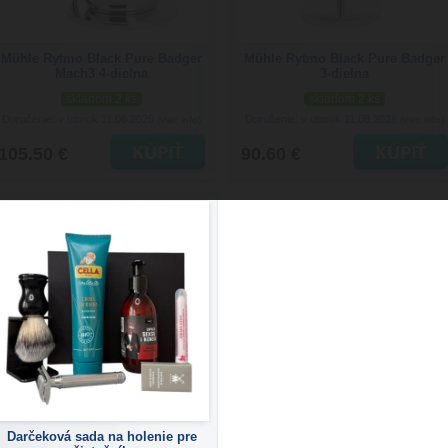
Mühle Rytmo Black Pure Badger
Mühle Rytmo Black Pure Badger
Mach3 4-dielna
3-dielna
skladom 2 ks
skladom 2 ks
Doručenie: v utorok 11.08.2026
Doručenie: v utorok 11.08.2026
(viac info)
(viac info)
105.50 €
90.60 €
Darčeková sada na holenie pre