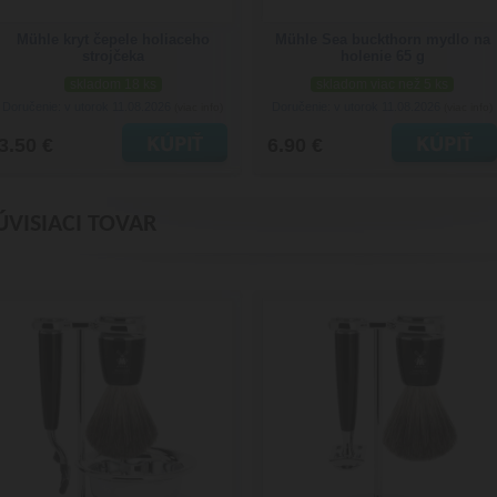
Mühle kryt čepele holiaceho
Mühle Sea buckthorn mydlo na
strojčeka
holenie 65 g
skladom 18 ks
skladom viac než 5 ks
Doručenie: v utorok 11.08.2026
Doručenie: v utorok 11.08.2026
(viac info)
(viac info)
3.50 €
6.90 €
ÚVISIACI TOVAR