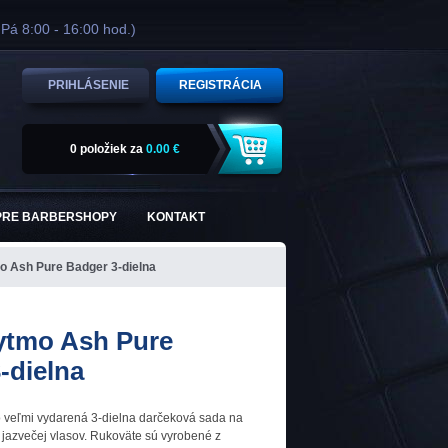
 Pá 8:00 - 16:00 hod.)
PRIHLÁSENIE
REGISTRÁCIA
0 položiek
za
0.00 €
PRE BARBERSHOPY
KONTAKT
o Ash Pure Badger 3-dielna
ytmo Ash Pure
-dielna
o veľmi vydarená 3-dielna darčeková sada na
z jazvečej vlasov. Rukoväte sú vyrobené z