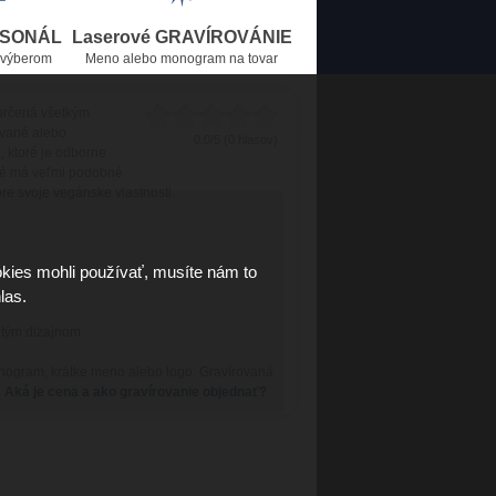
RSONÁL
Laserové GRAVÍROVÁNIE
 výberom
Meno alebo monogram na tovar
 určená všetkým
ované alebo
0.0/5 (0 hlasov)
, ktoré je odborne
oré má veľmi podobné
 pre svoje vegánske vlastnosti.
kies mohli používať, musíte nám to
las.
itým dizajnom.
onogram, krátke meno alebo logo. Gravírovaná
.
Aká je cena a ako gravírovanie objednať?