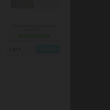
Mühle Sandalwood mydlo na
holenie 65 g
skladom viac než 5 ks
Doručenie: v utorok 11.08.2026
(viac info)
6.90 €