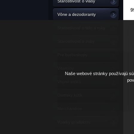
Starostlivosť o vlasy
9
Vône a dezodoranty
Starostlivosť o telo a ruky
Starostlivosť o zuby
Pre barbeshopy
Vitamíny
Naše webové stránky používajú súb
pov
Vtipné tričká
Dámsky kútik
Merchandise
Vzorky produktov