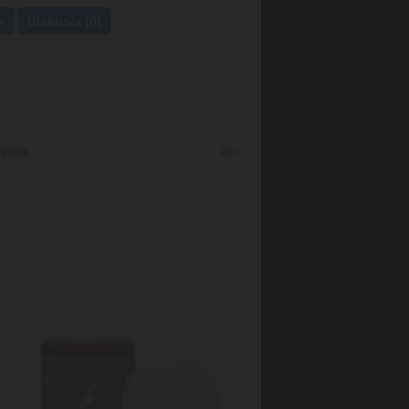
r
Diskusia (0)
ovania
Ano