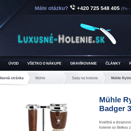
Máte otázku?
+420 725 548 405
(Po -
ÚVOD
VŠETKO O NÁKUPE
GRAVÍROVANIE
ČLÁNKY
Hlavná stránka
Mühle
Sady na holenie
Mühle Rytm
Mühle R
Badger 3
Kvalitná a dizajnov
holenie so štetkou 