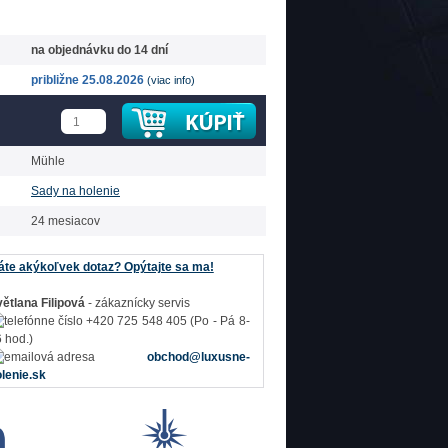
na objednávku do 14 dní
približne 25.08.2026
(viac info)
Mühle
Sady na holenie
24 mesiacov
te akýkoľvek dotaz? Opýtajte sa ma!
ětlana Filipová
- zákaznícky servis
+420 725 548 405 (Po - Pá 8-
 hod.)
obchod@luxusne-
lenie.sk