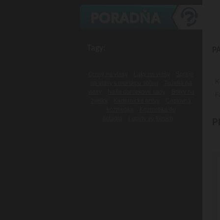
Tagy:
P
Gumy na vlasy
Laky na vlasy
Spreje
K
na vlasy s morskou soľou
Tužidlá na
vlasy
Naše darčekové sady
Britvy na
F
žiletky
Kadernícke britvy
Cestovná
kozmetika
Kozmetika do
lietadla
Lupiny vo fúzoch
P