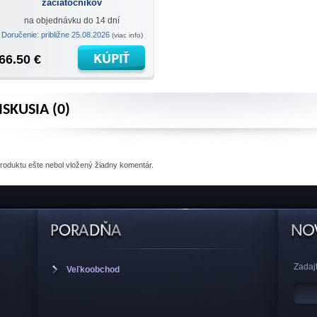
začiatočníkov
na objednávku do 14 dní
Doručenie: približne 25.08.2026
(viac info)
66.50 €
ISKUSIA (0)
produktu
ešte nebol vložený žiadny komentár.
Zadajt
Veľkoobchod