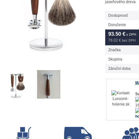
jaseňového dreva.
Dostupnosť
Doručenie
93.50
€
s DPH
76.02 €
bez DPH
Značka
Skupina
Záruční doba
Má
Sv
16
ho