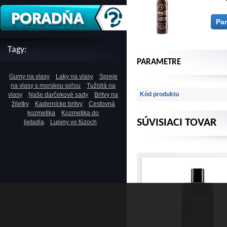
Pa
Tagy:
PARAMETRE
Gumy na vlasy
Laky na vlasy
Spreje
na vlasy s morskou soľou
Tužidlá na
Kód produktu
vlasy
Naše darčekové sady
Britvy na
žiletky
Kadernícke britvy
Cestovná
kozmetika
Kozmetika do
SÚVISIACI TOVAR
lietadla
Lupiny vo fúzoch