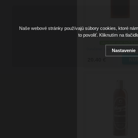
Naše webové stránky používajú súbory cookies, ktoré ná
Noberu Sandalwood šam
to povoliť. Kliknutím na tlačid
vlasy 250 ml
skladom viac než 5 ks
Doručenie: v pondelok 10.08.202
Nastavenie
20.40 €