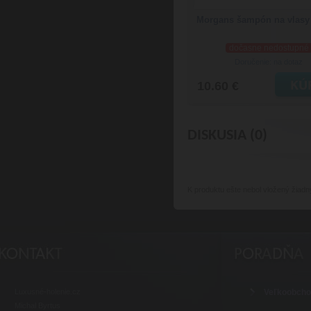
Morgans šampón na vlasy
dočasne nedostupné
Doručenie: na dotaz
10.60 €
DISKUSIA (0)
K produktu
ešte nebol vložený žiadn
Luxusné-holenie.cz
Veľkoobch
Michal Byrtus