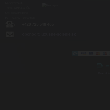
Na Vozovce 36
779 00 Olomouc, ČR
Otv. doba predajne:
Po - Pia 8:00 - 16:00 hod.
+420 725 548 405
obchod@luxusne-holenie.sk
Mapa strá