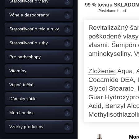
Starostlivosť o vlasy
99 % tovaru SKLADO
Posielame hneď
Vône a dezodoranty
Revitalizačný š
Starostlivosť o telo a ruky
poškodené vlasy.
Starostlivosť o zuby
vlasmi. Šampón o
aminokyseliny. V
Pre barbeshopy
Zloženie:
Aqua, A
Vitamíny
Cocamide DEA, P
Vtipné tričká
Glycol Stearate,
Guar Hydroxyprop
Dámsky kútik
Acid, Benzyl Alco
Merchandise
Methylisothiazol
Vzorky produktov
Morg