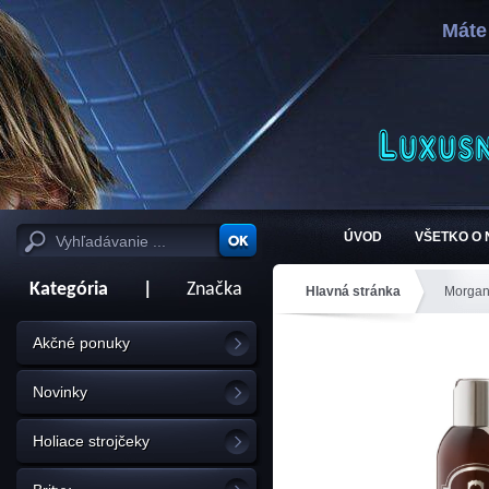
Máte
ÚVOD
VŠETKO O
Kategória
|
Značka
Hlavná stránka
Morga
Akčné ponuky
Novinky
Holiace strojčeky