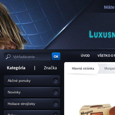
Máte
ÚVOD
VŠETKO O
Kategória
|
Značka
Hlavná stránka
Morga
Akčné ponuky
Novinky
Holiace strojčeky