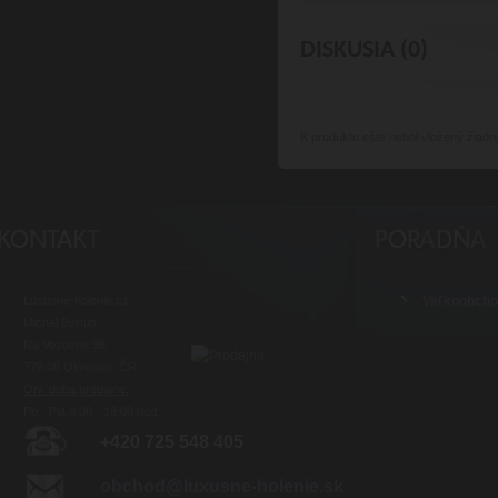
DISKUSIA (0)
K produktu
ešte nebol vložený žiadn
Luxusné-holenie.cz
Veľkoobch
Michal Byrtus
Na Vozovce 36
779 00 Olomouc, ČR
Otv. doba predajne:
Po - Pia 8:00 - 16:00 hod.
+420 725 548 405
obchod@luxusne-holenie.sk