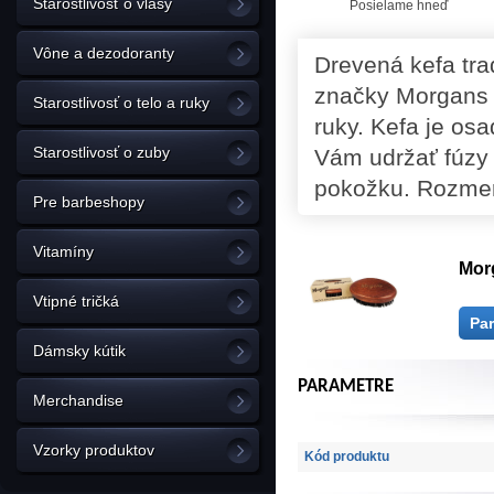
Starostlivosť o vlasy
Posielame hneď
Vône a dezodoranty
Drevená kefa tra
značky Morgans 
Starostlivosť o telo a ruky
ruky. Kefa je os
Starostlivosť o zuby
Vám udržať fúzy 
pokožku. Rozmery
Pre barbeshopy
Vitamíny
Mor
Vtipné tričká
Pa
Dámsky kútik
PARAMETRE
Merchandise
Vzorky produktov
Kód produktu