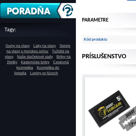
PARAMETRE
Tagy:
Kód produktu
Gumy na vlasy
Laky na vlasy
Spreje
na vlasy s morskou soľou
Tužidlá na
PRÍSLUŠENSTVO
vlasy
Naše darčekové sady
Britvy na
žiletky
Kadernícke britvy
Cestovná
kozmetika
Kozmetika do
lietadla
Lupiny vo fúzoch