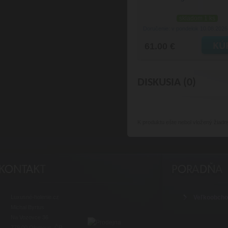
skladom 1 ks
Doručenie: v pondelok 10.08.202
61.00 €
DISKUSIA (0)
K produktu
ešte nebol vložený žiadn
Luxusné-holenie.cz
Veľkoobch
Michal Byrtus
Na Vozovce 36
779 00 Olomouc, ČR