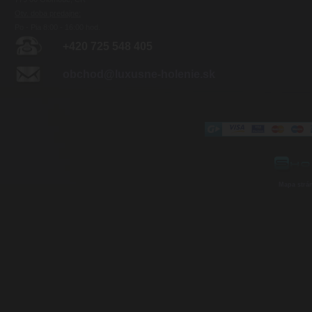
Otv. doba predajne:
Po - Pia 8:00 - 16:00 hod.
+420 725 548 405
obchod@luxusne-holenie.sk
Mapa strá