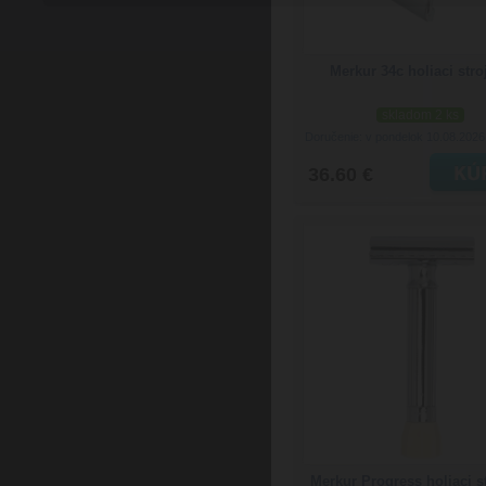
Merkur 34c holiaci stro
skladom 2 ks
Doručenie: v pondelok 10.08.202
36.60 €
Merkur Progress holiaci s