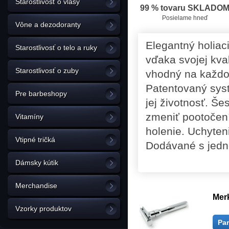
Starostlivosť o vlasy
99 % tovaru SKLADO
Posielame hneď
Vône a dezodoranty
Elegantný holiaci
Starostlivosť o telo a ruky
vďaka svojej kvali
Starostlivosť o zuby
vhodný na každod
Patentovaný syst
Pre barbeshopy
jej životnosť. Š
zmeniť pootočen
Vitamíny
holenie. Uchyteni
Vtipné tričká
Dodávané s jedno
Dámsky kútik
Merchandise
Merk
Vzorky produktov
Pa