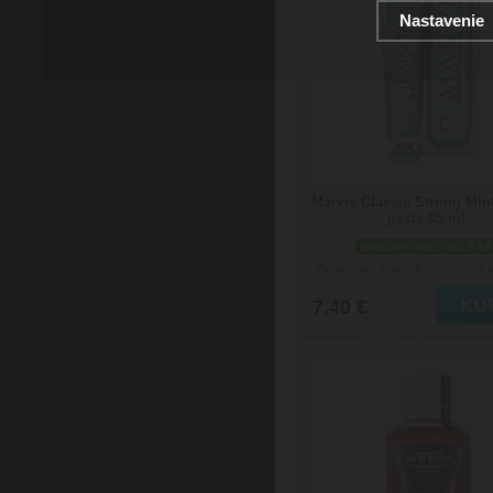
Nastavenie
Marvis Classic Strong Min
pasta 85 ml
skladom viac než 5 ks
Doručenie: v utorok 11.08.2026
(
7.40 €