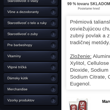
Starostlivosť o vlasy
99 % tovaru SKLADO
Posielame hneď
Vône a dezodoranty
Prémiová talians
Starostlivosť o telo a ruky
osviežujúcou chu
Starostlivosť o zuby
zubný povlak a 
tradičnej metódy
Pre barbeshopy
Zloženie:
Aluminu
Vitamíny
Xylitol, Cellulo
Vtipné tričká
Dioxide, Sodium 
Sodium Citrate, 
Dámsky kútik
Eugenol.
Merchandise
Vzorky produktov
Mar