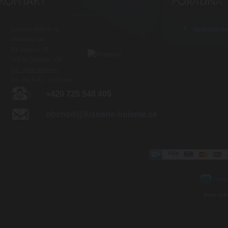
Luxusné-holenie.cz
Veľkoobch
Michal Byrtus
Na Vozovce 36
779 00 Olomouc, ČR
Otv. doba predajne:
Po - Pia 8:00 - 16:00 hod.
+420 725 548 405
obchod@luxusne-holenie.sk
Mapa strá