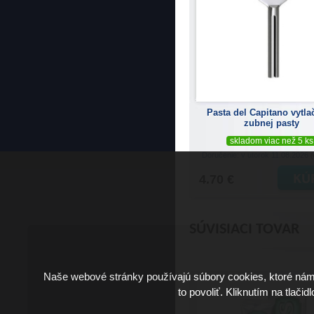
Pasta del Capitano vytl
zubnej pasty
skladom viac než 5 ks
Doručenie: v utorok 11.08.2026
(
4.70 €
SÚVISIACI TOVAR
Naše webové stránky používajú súbory cookies, ktoré ná
to povoliť. Kliknutím na tlačid