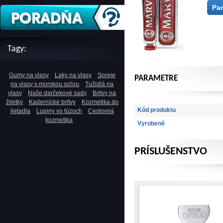
Pa
Tagy:
Gumy na vlasy
Laky na vlasy
Spreje
PARAMETRE
na vlasy s morskou soľou
Tužidlá na
vlasy
Naše darčekové sady
Britvy na
žiletky
Kadernícke britvy
Kozmetika do
Kód produktu
lietadla
Lupiny vo fúzoch
Cestovná
kozmetika
Vyrobené
PRÍSLUŠENSTVO