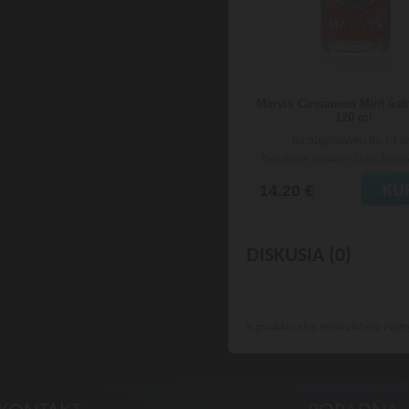
Marvis Cinnamon Mint úst
120 ml
na objednávku do 14 d
Doručenie: približne 21.08.2026
(
14.20 €
DISKUSIA (0)
K produktu
ešte nebol vložený žiadn