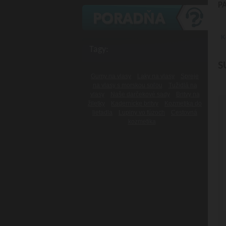
P
K
Tagy:
S
Gumy na vlasy
Laky na vlasy
Spreje
na vlasy s morskou soľou
Tužidlá na
vlasy
Naše darčekové sady
Britvy na
žiletky
Kadernícke britvy
Kozmetika do
lietadla
Lupiny vo fúzoch
Cestovná
kozmetika