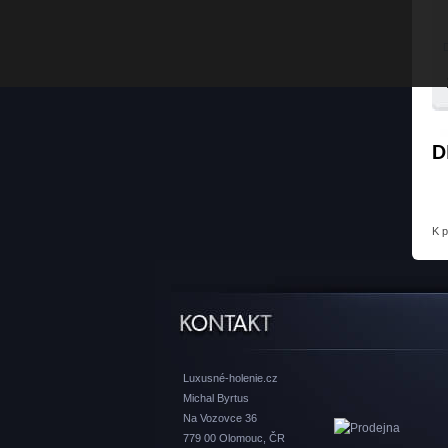
D
K 
Luxusné-holenie.cz
Michal Byrtus
Na Vozovce 36
779 00 Olomouc, ČR