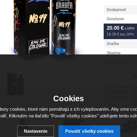
Dostupnosť
Doručenie
20.00
€
s DPH
16.26 €
bez DPH
Značka
Skupina
Záruční doba
Má
Sv
Cookies
16
ory cookies, ktoré nám pomáhajú s ich vylepšovaním. Aby sme coo
ho
oliť. Kliknutím na tlačidlo "Povoliť všetky cookies" udeľujete tento súh
Nastavenie
Povoliť všetky cookies