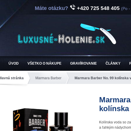
Máte otázku?
+420 725 548 405
(Po -
ÚVOD
VŠETKO O NÁKUPE
GRAVÍROVANIE
ČLÁNKY
Hlavná stránka
Marmara Barber
Marmara Barber No. 99 kolínska 
Marmara 
kolínska
Kolínska voda so za
a ľahkým nádychom 