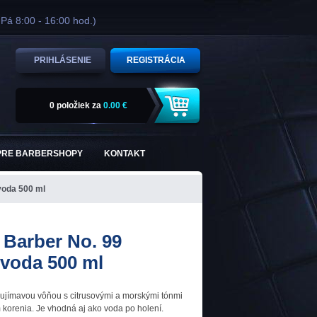
 Pá 8:00 - 16:00 hod.)
PRIHLÁSENIE
REGISTRÁCIA
0 položiek
za
0.00 €
PRE BARBERSHOPY
KONTAKT
voda 500 ml
Barber No. 99
 voda 500 ml
ujímavou vôňou s citrusovými a morskými tónmi
korenia. Je vhodná aj ako voda po holení.