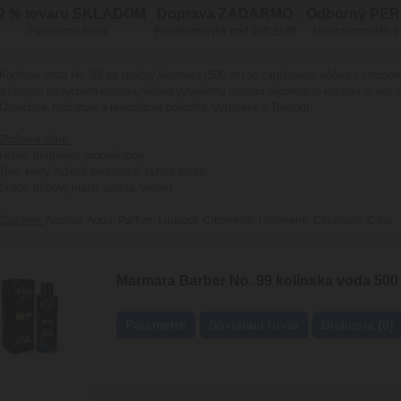
9 % tovaru SKLADOM
Doprava ZADARMO
Odborný PE
Posielame hneď
Pri objednávke nad 100 EUR
Naozaj pomôže s
Kolínska voda No. 99 od značky Marmara (500 ml) so zaujímavou vôňou s citrusov
a ľahkým nádychom korenia. Vďaka vysokému obsahu alkoholu je ideálna aj ako v
Osviežuje, hydratuje a revitalizuje pokožku. Vyrobené v Turecku.
Zloženie vône:
Hlava: bergamot, morské tóny
Telo: kvety, ružová levanduľa, fazuľa tonka
Srdce: dubový mach, ambra, vetiver
Zloženie:
Alcohol, Aqua, Parfum, Linalool, Citronellal, Limonene, Coumarin, Citral.
Marmara Barber No. 99 kolínska voda 500
Parametre
Súvisiaci tovar
Diskusia (0)