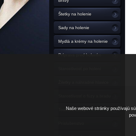
Britvy
Štetky na holenie
Sady na holenie
Mydlá a krémy na holenie
Príprava pred holením
Starostlivosť po holení
Žiletky a náhradné hlavice
Starostlivosť o fúzy a bradu
Naše webové stránky používajú súb
Toaletné tašky
pov
Príslušenstvo