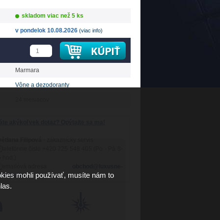
skladom viac než 5 ks
v pondelok 10.08.2026
(viac info)
Marmara
Vône a dezodoranty
24 mesiacov
te akýkoľvek dotaz? Opýtajte sa ma!
ětlana Filipová
- zákaznícky servis
+420 725 548 405 (Po - Pá 8-
 hod.)
obchod@luxusne-
kies mohli používať, musíte nám to
lenie.sk
las.