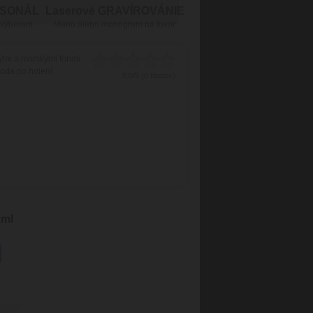
RSONÁL
Laserové GRAVÍROVÁNIE
 výberom
Meno alebo monogram na tovar
ými a morskými tónmi
oda po holení.
0.0/5 (0 hlasov)
 ml