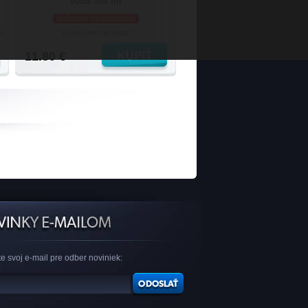
voda 500 ml
dočasne nedostupné
Doručenie: na dotaz
)
11.80 €
e svoj e-mail pre odber noviniek: