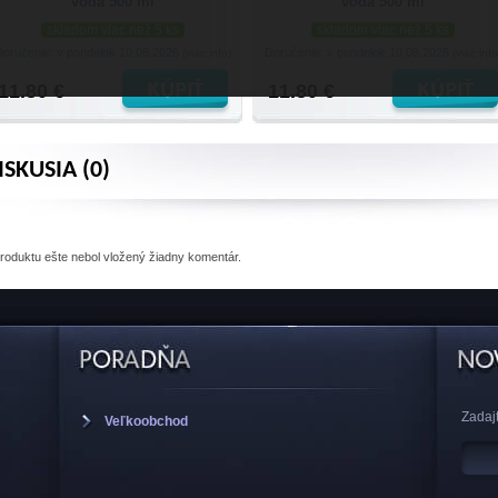
voda 500 ml
voda 500 ml
skladom viac než 5 ks
skladom viac než 5 ks
Doručenie: v pondelok 10.08.2026
Doručenie: v pondelok 10.08.2026
(viac info)
(viac info
11.80 €
11.80 €
ISKUSIA (0)
produktu
ešte nebol vložený žiadny komentár.
Zadajt
Veľkoobchod