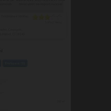
 výberom
Meno alebo monogram na tovar
. Dodávaná v odolnej
3.0/5 (2 hlasy)
nellol, Coumarin,
Linalool, CI 19140.
ml
Diskusia (0)
250
ml