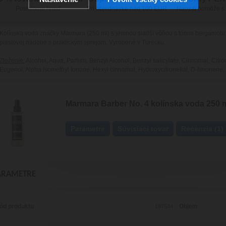
Posielame hneď
Pri objednávke nad 100 EUR
Naozaj pomôže s
Kolínska voda značky Marmara (250 ml) s jemnou sladší vôňou s tónmi bergamotu
plastovej nádobe s praktickým sprejom. Vyrobené v Turecku.
Zloženie:
Alcohol, Aqua, Parfum, Benzyl Alcohol, Benzyl salicylate, Cinnamal, Citro
Eugenol, Alpha Isomethyl Ionone, Hexyl cinnamal, Hydroxycitronellal, D-limonene, 
Marmara Barber No. 4 kolínska voda 250 
Parametre
Súvisiaci tovar
Recenzia (1)
ARAMETRE
ód produktu
Objem
197544