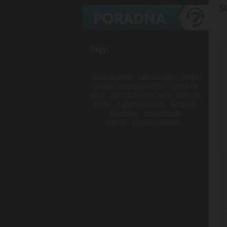
S
Tagy:
Gumy na vlasy
Laky na vlasy
Spreje
na vlasy s morskou soľou
Tužidlá na
vlasy
Naše darčekové sady
Britvy na
žiletky
Kadernícke britvy
Cestovná
kozmetika
Kozmetika do
lietadla
Lupiny vo fúzoch