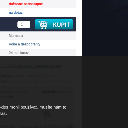
dočasne nedostupné
na dotaz
Marmara
Vône a dezodoranty
24 mesiacov
te akýkoľvek dotaz? Opýtajte sa ma!
ětlana Filipová
- zákaznícky servis
+420 725 548 405 (Po - Pá 8-
 hod.)
obchod@luxusne-
lenie.sk
kies mohli používať, musíte nám to
las.
RSONÁL
Laserové GRAVÍROVÁNIE