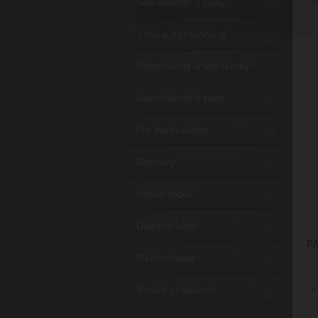
Starostlivosť o vlasy
Vône a dezodoranty
Starostlivosť o telo a ruky
Starostlivosť o zuby
Pre barbeshopy
Vitamíny
Vtipné tričká
Dámsky kútik
P
Merchandise
Vzorky produktov
K