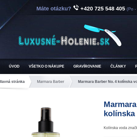
Máte otázku?
+420 725 548 405
(Po -
ÚVOD
VŠETKO O NÁKUPE
GRAVÍROVANIE
ČLÁNKY
Hlavná stránka
Marmara Barber
Marmara Barber No. 4 kolínska v
Marmara 
kolínska
Kolínska voda znač