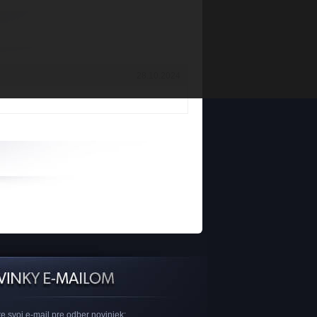
28.10.2024
e svoj e-mail pre odber noviniek: