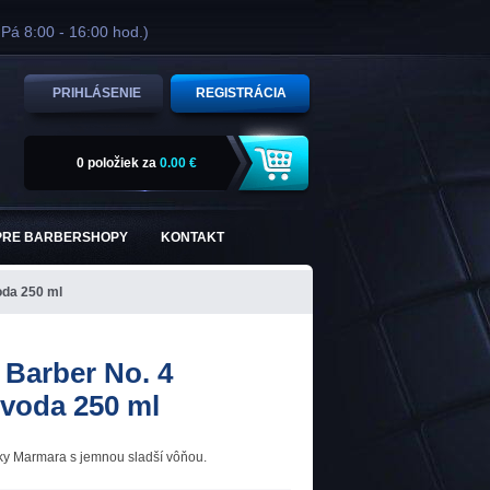
 Pá 8:00 - 16:00 hod.)
PRIHLÁSENIE
REGISTRÁCIA
0 položiek
za
0.00 €
PRE BARBERSHOPY
KONTAKT
oda 250 ml
Barber No. 4
 voda 250 ml
ky Marmara s jemnou sladší vôňou.