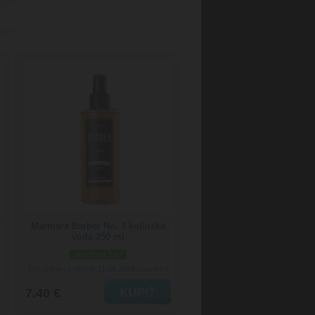
Marmara Barber No. 3 kolínska
voda 250 ml
skladom 2 ks
Doručenie: v utorok 11.08.2026
(viac info)
7.40 €