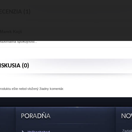
ECENZIA (1)
Marek Kojš
Maximálna spokojnosť..
ISKUSIA (0)
produktu
ešte nebol vložený žiadny komentár.
Zadajt