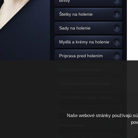
Britvy
Štetky na holenie
Sady na holenie
Mydlá a krémy na holenie
Príprava pred holením
Starostlivosť po holení
Žiletky a náhradné hlavice
Starostlivosť o fúzy a bradu
Toaletné tašky
Naše webové stránky používajú súb
pov
Príslušenstvo
9