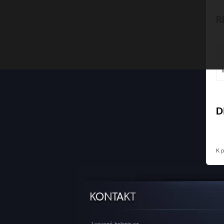
R
D
K 