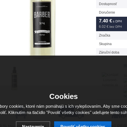
Dostupnosť
Doručenie
7.40
€
s DPH
6.02 €
bez DPH
Značka
Skupina
Záruční doba
Má
Sv
16
Cookies
ho
ory cookies, ktoré nám pomáhajú s ich vylepšovaním. Aby sme coo
oliť. Kliknutím na tlačidlo "Povoliť všetky cookies" udeľujete tento súh
9 % tovaru SKLADOM
Doprava ZADARMO
Odborný PE
Nastavenie
Povoliť všetky cookies