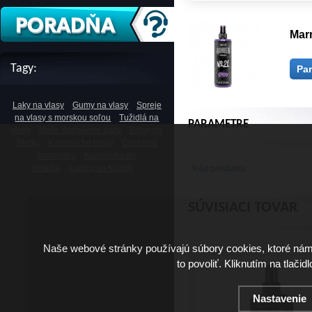
Mar
Tagy:
Pa
Laky na vlasy
Gumy na vlasy
Spreje
na vlasy s morskou soľou
Tužidlá na
PARAMETRE
vlasy
Naše darčekové sady
Britvy na
žiletky
Kadernícke britvy
Cestovná
kozmetika
Kozmetika do
lietadla
Lupiny vo fúzoch
Kód produktu
SÚVISIACI TOVAR
Naše webové stránky používajú súbory cookies, ktoré ná
to povoliť. Kliknutím na tlačid
Nastavenie