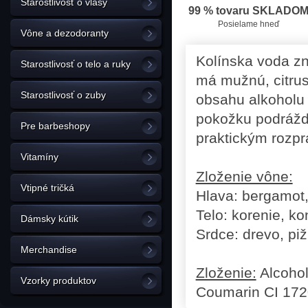
Starostlivosť o vlasy
99 % tovaru SKLADO
Posielame hneď
Vône a dezodoranty
Kolínska voda zn
Starostlivosť o telo a ruky
má mužnú, citru
Starostlivosť o zuby
obsahu alkoholu 
pokožku podrážd
Pre barbeshopy
praktickým rozp
Vitamíny
Zloženie vône:
Vtipné tričká
Hlava: bergamot,
Telo: korenie, k
Dámsky kútik
Srdce: drevo, piž
Merchandise
Zloženie:
Alcohol
Vzorky produktov
Coumarin CI 172