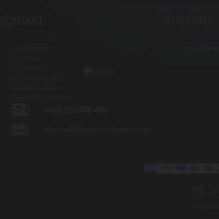
Luxusné-holenie.cz
Veľkoobch
Michal Byrtus
Na Vozovce 36
779 00 Olomouc, ČR
Otv. doba predajne:
Po - Pia 8:00 - 16:00 hod.
+420 725 548 405
obchod@luxusne-holenie.sk
Mapa strá