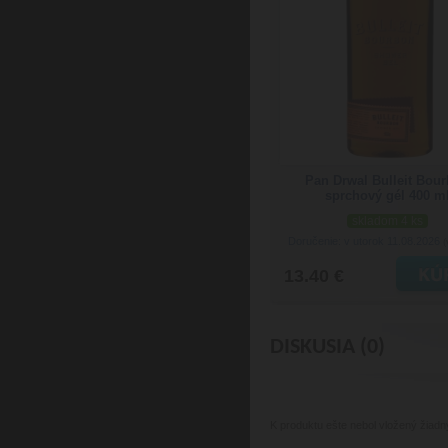
Pan Drwal Bulleit Bou
sprchový gél 400 m
skladom 4 ks
Doručenie: v utorok 11.08.2026
(
13.40 €
DISKUSIA (0)
K produktu
ešte nebol vložený žiadn