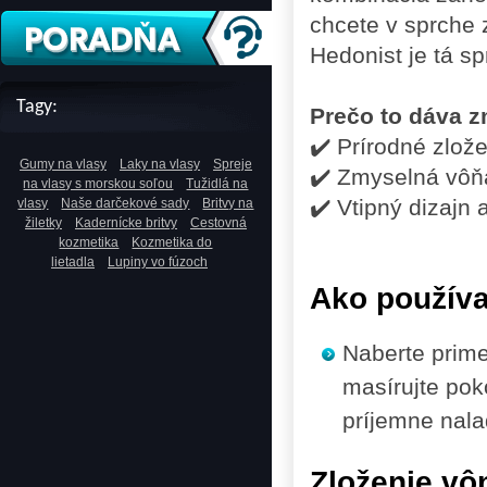
chcete v sprche 
Hedonist je tá s
Tagy:
Prečo to dáva 
✔️ Prírodné zlož
Gumy na vlasy
Laky na vlasy
Spreje
✔️ Zmyselná vôňa
na vlasy s morskou soľou
Tužidlá na
✔️ Vtipný dizajn 
vlasy
Naše darčekové sady
Britvy na
žiletky
Kadernícke britvy
Cestovná
kozmetika
Kozmetika do
lietadla
Lupiny vo fúzoch
Ako použív
Naberte prime
masírujte poko
príjemne nala
Zloženie vô