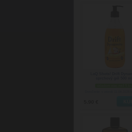
LaQ Shots! Drift Dyna
sprchový gél 500 m
skladom viac než 5 ks
Doručenie: v utorok 11.08.2026
(
5.90 €