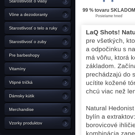
Starostlivosť o vlasy
99 % tovaru SKLADO
Vône a dezodoranty
Posielame hneď
Starostlivosť o telo a ruky
LaQ Shots! Natu
pre všetkých, kto
Starostlivosť o zuby
a odpočinku s na
Pre barbeshopy
má vôňu, ktorá k
základom. Začína
Vitamíny
prechádzajú do s
ucítite kožené tó
Vtipné tričká
chcú viac než le
Dámsky kútik
Natural Hedonist 
Merchandise
bylín a extraktov
Vzorky produktov
borovicové ihliči
kombinácia zane