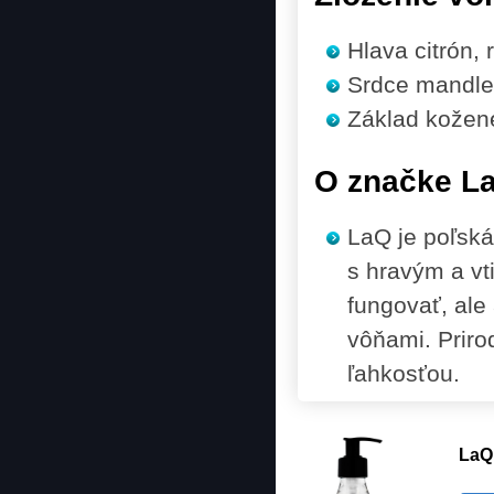
Hlava
citrón, 
Srdce
mandle,
Základ
kožené
O značke L
LaQ je poľská
s hravým a vt
fungovať, ale 
vôňami. Prirod
ľahkosťou.
LaQ 