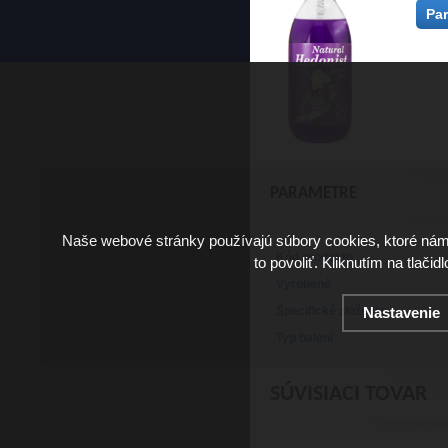
Pa
PARAMETRE
Naše webové stránky používajú súbory cookies, ktoré ná
Kód produktu
to povoliť. Kliknutím na tlačid
Vyrobené
Nastavenie
Špecifické zloženie
Typ balení
SÚVISIACI TOVAR