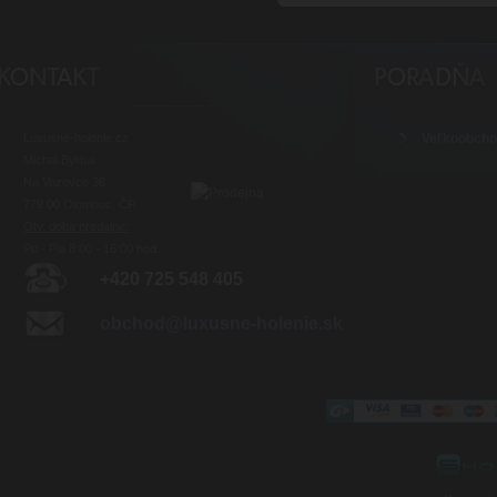
Luxusné-holenie.cz
Veľkoobch
Michal Byrtus
Na Vozovce 36
779 00 Olomouc, ČR
Otv. doba predajne:
Po - Pia 8:00 - 16:00 hod.
+420 725 548 405
obchod@luxusne-holenie.sk