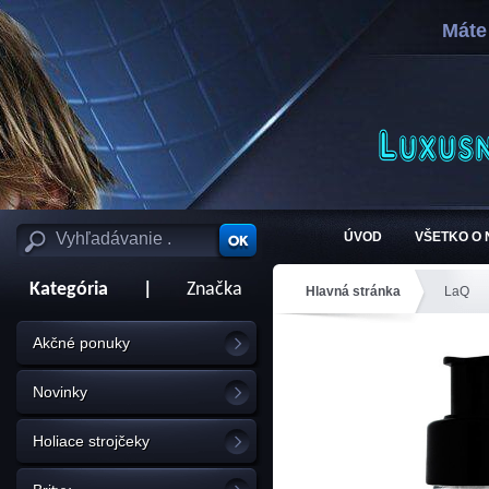
Máte
ÚVOD
VŠETKO O
Kategória
|
Značka
Hlavná stránka
LaQ
Akčné ponuky
Novinky
Holiace strojčeky