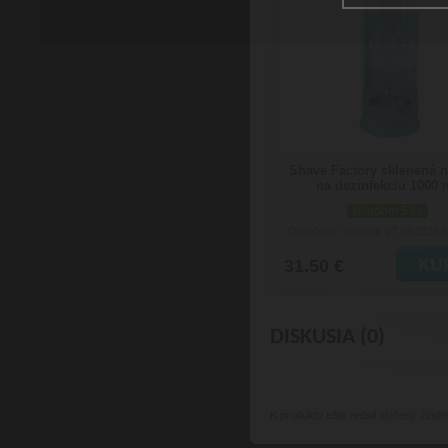
Shave Factory sklenená 
na dezinfekciu 1000 
skladom 5 ks
Doručenie: v piatok 07.08.2026
(
31.50 €
DISKUSIA (0)
K produktu
ešte nebol vložený žiadn