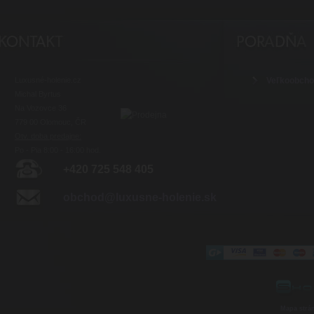
Luxusné-holenie.cz
Veľkoobch
Michal Byrtus
Na Vozovce 36
779 00 Olomouc, ČR
Otv. doba predajne:
Po - Pia 8:00 - 16:00 hod.
+420 725 548 405
obchod@luxusne-holenie.sk
Mapa strá