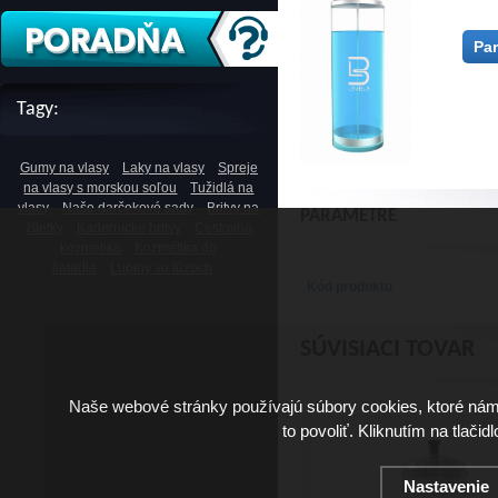
Pa
Tagy:
Gumy na vlasy
Laky na vlasy
Spreje
na vlasy s morskou soľou
Tužidlá na
vlasy
Naše darčekové sady
Britvy na
PARAMETRE
žiletky
Kadernícke britvy
Cestovná
kozmetika
Kozmetika do
lietadla
Lupiny vo fúzoch
Kód produktu
SÚVISIACI TOVAR
Naše webové stránky používajú súbory cookies, ktoré ná
to povoliť. Kliknutím na tlačid
Nastavenie