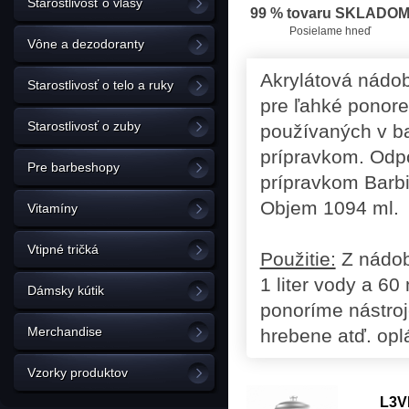
Starostlivosť o vlasy
99 % tovaru SKLADO
Posielame hneď
Vône a dezodoranty
Akrylátová nádo
Starostlivosť o telo a ruky
pre ľahké ponore
Starostlivosť o zuby
používaných v b
prípravkom. Odp
Pre barbeshopy
prípravkom Barbic
Objem 1094 ml.
Vitamíny
Vtipné tričká
Použitie:
Z nádob
1 liter vody a 6
Dámsky kútik
ponoríme nástroj
Merchandise
hrebene atď. op
Vzorky produktov
L3V