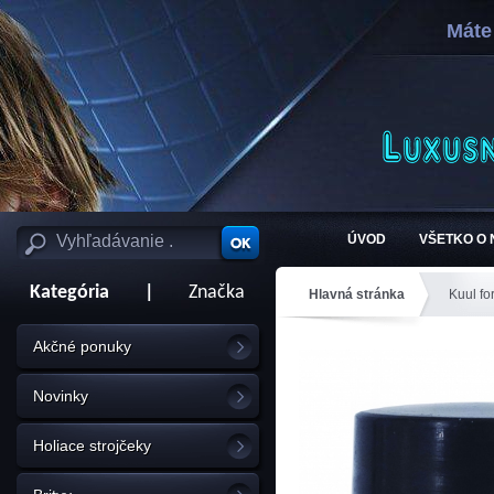
Máte
ÚVOD
VŠETKO O
Kategória
|
Značka
Hlavná stránka
Kuul fo
Akčné ponuky
Novinky
Holiace strojčeky