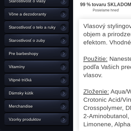
Starostlivosť o vlasy
99 % tovaru SKLADO
Posielame hneď
Vône a dezodoranty
Vlasový stylingo
Starostlivosť o telo a ruky
objem a prirodze
Starostlivosť o zuby
efektom. Vhodné 
Pre barbeshopy
Použitie:
Naneste
podľa Vašich pre
Vitamíny
vlasov.
Vtipné tričká
Zloženie:
Aqua/Wa
Dámsky kútik
Crotonic Acid/Vi
Merchandise
Crosspolymer, D
2-Aminobutanol, 
Vzorky produktov
Limonene, Alpha