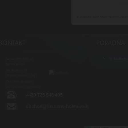
K produktu
ešte nebol vložený žiadn
Luxusné-holenie.cz
Veľkoobch
Michal Byrtus
Na Vozovce 36
779 00 Olomouc, ČR
Otv. doba predajne:
Po - Pia 8:00 - 16:00 hod.
+420 725 548 405
obchod@luxusne-holenie.sk