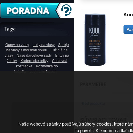
Kuul
Tagy:
Pa
Gumy na vlasy
Laky na vlasy
Spreje
na vlasy s morskou soľou
Tužidlá na
vlasy
Naše darčekové sady
Britvy na
žiletky
Kadernícke britvy
Cestovná
kozmetika
Kozmetika do
lietadla
Lupiny vo fúzoch
PARAMETRE
Kód produktu
SÚVISIACI TOVAR
Naše webové stránky používajú súbory cookies, ktoré ná
to povoliť. Kliknutím na tlačid