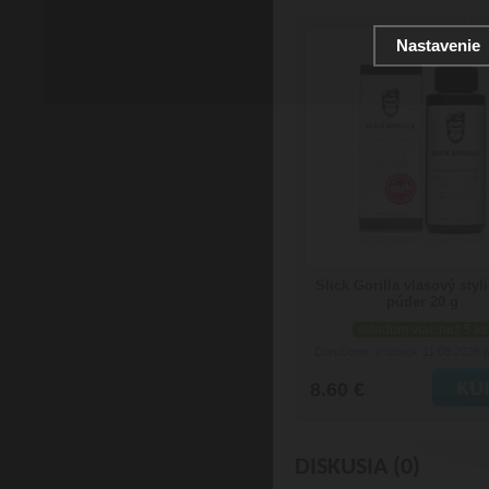
Nastavenie
Slick Gorilla vlasový sty
púder 20 g
skladom viac než 5 ks
Doručenie: v utorok 11.08.2026
(
8.60 €
DISKUSIA (0)