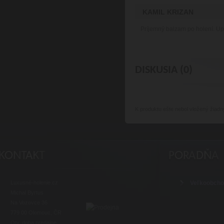
KAMIL KRIZAN
Príjemný balzam po holení. U
DISKUSIA (0)
K produktu
ešte nebol vložený žiadn
Luxusné-holenie.cz
Veľkoobch
Michal Byrtus
Na Vozovce 36
779 00 Olomouc, ČR
Otv. doba predajne: