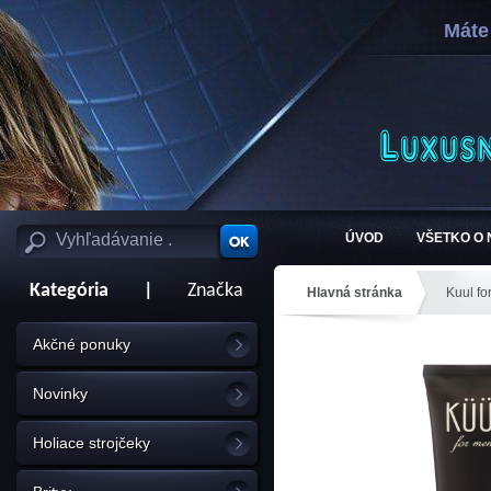
Máte
ÚVOD
VŠETKO O
Kategória
|
Značka
Hlavná stránka
Kuul fo
Akčné ponuky
Novinky
Holiace strojčeky