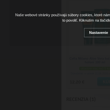
Naše webové stránky používajú súbory cookies, ktoré ná
to povoliť. Kliknutím na tlačid
Nastavenie
Cella Milano Aloe Vera ba
holení 100 ml
skladom viac než 5 ks
Doručenie: v utorok 11.08.2026
(
12.20 €
RECENZIA (1)