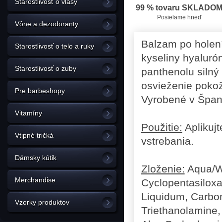
Starostlivosť o vlasy
99 % tovaru SKLADO
Posielame hneď
Vône a dezodoranty
Balzam po holen
Starostlivosť o telo a ruky
kyseliny hyalurón
Starostlivosť o zuby
panthenolu silný
osvieženie poko
Pre barbeshopy
Vyrobené v Špan
Vitamíny
Použitie:
Aplikuj
Vtipné tričká
vstrebania.
Dámsky kútik
Zloženie:
Aqua/Wa
Merchandise
Cyclopentasiloxa
Liquidum, Carbom
Vzorky produktov
Triethanolamine,