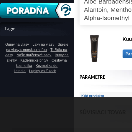
Aloe Barbadensis
Alantoin, Menthol
Alpha-Isomethyl 
Tagy:
Kuul
Gumy na vlasy
Laky na vlasy
Spreje
na vlasy s morskou soľou
Tužidlá na
Pa
vlasy
Naše darčekové sady
Britvy na
žiletky
Kadernícke britvy
Cestovná
kozmetika
Kozmetika do
lietadla
Lupiny vo fúzoch
PARAMETRE
Kód produktu
SÚVISIACI TOVAR