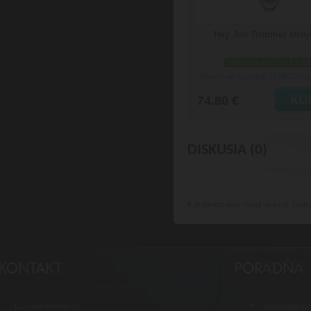
Hey Joe Trimmer stroj
skladom viac než 5 ks
Doručenie: v utorok 11.08.2026
(
74.80 €
DISKUSIA (0)
K produktu
ešte nebol vložený žiadn
Luxusné-holenie.cz
Veľkoobch