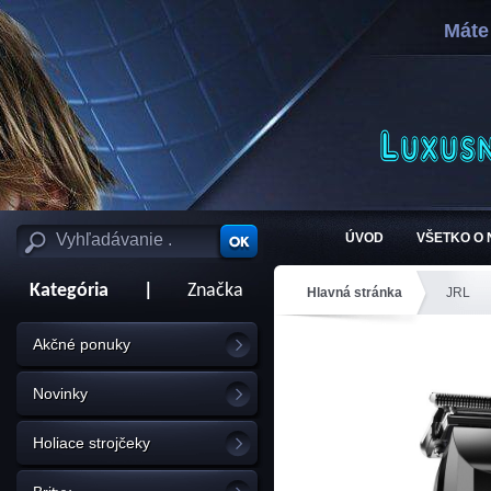
Máte
ÚVOD
VŠETKO O
Kategória
|
Značka
Hlavná stránka
JRL
Akčné ponuky
Novinky
Holiace strojčeky