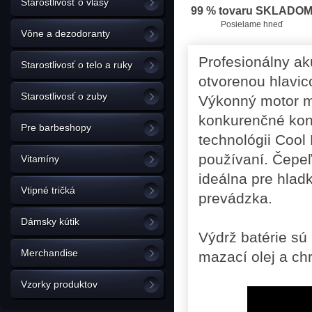
Starostlivosť o vlasy
99 % tovaru SKLADO
Posielame hneď
Vône a dezodoranty
Profesionálny ak
Starostlivosť o telo a ruky
otvorenou hlavic
Starostlivosť o zuby
Výkonný motor má
konkurenčné kont
Pre barbeshopy
technológii Cool 
používaní. Čepeľ
Vitamíny
ideálna pre hlad
Vtipné tričká
prevádzka.
Dámsky kútik
Výdrž batérie sú
Merchandise
mazací olej a ch
Vzorky produktov