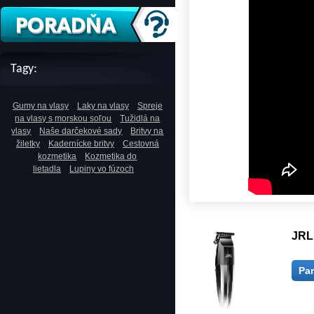
Tagy:
Gumy na vlasy
Laky na vlasy
Spreje
na vlasy s morskou soľou
Tužidlá na
vlasy
Naše darčekové sady
Britvy na
žiletky
Kadernícke britvy
Cestovná
kozmetika
Kozmetika do
lietadla
Lupiny vo fúzoch
JRL
Pa