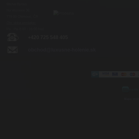
Michal Byrtus
Na Vozovce 36
779 00 Olomouc, ČR
Otv. doba predajne:
Po - Pia 8:00 - 16:00 hod.
+420 725 548 405
obchod@luxusne-holenie.sk
Mapa strá