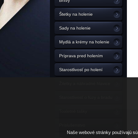
Britvy
Štetky na holenie
Sady na holenie
Mydlá a krémy na holenie
Príprava pred holením
Starostlivosť po holení
Žiletky a náhradné hlavice
Starostlivosť o fúzy a bradu
Toaletné tašky
Príslušenstvo
Naše webové stránky používajú súb