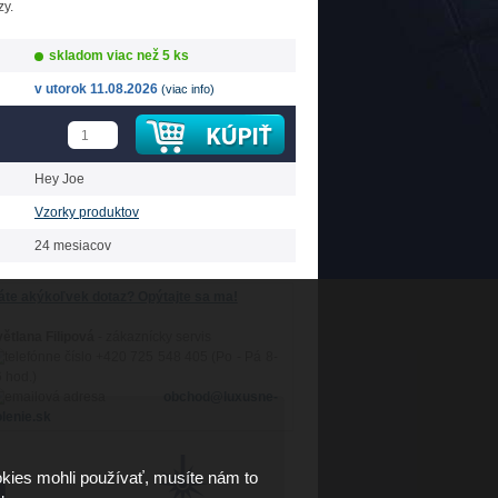
zy.
skladom viac než 5 ks
v utorok 11.08.2026
(viac info)
Hey Joe
Vzorky produktov
24 mesiacov
te akýkoľvek dotaz? Opýtajte sa ma!
ětlana Filipová
- zákaznícky servis
+420 725 548 405 (Po - Pá 8-
 hod.)
obchod@luxusne-
lenie.sk
kies mohli používať, musíte nám to