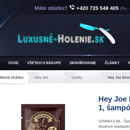
Máte otázku?
+420 725 548 405
(Po -
ÚVOD
VŠETKO O NÁKUPE
GRAVÍROVANIE
ČLÁNKY
Hlavná stránka
Hey Joe
Vzorky
Hey Joe Bear
Hey Joe
1, šampó
VZORKA 5 ML - Šamp
obsahom eukalyptov