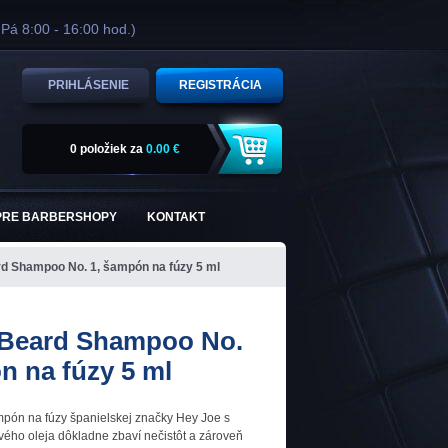
 Pá 8:00 - 16:00 hod.)
PRIHLÁSENIE
REGISTRÁCIA
0 položiek
za
0.00 €
PRE BARBERSHOPY
KONTAKT
d Shampoo No. 1, šampón na fúzy 5 ml
 Beard Shampoo No.
n na fúzy 5 ml
ón na fúzy španielskej značky Hey Joe s
ého oleja dôkladne zbaví nečistôt a zároveň