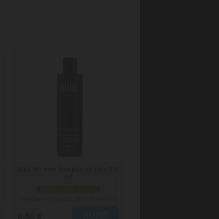
Kuul for men šampón na fúzy 250
ml
skladom viac než 5 ks
Doručenie: v utorok 11.08.2026
(viac info)
8.60 €