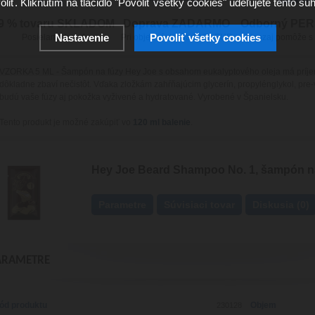
oliť. Kliknutím na tlačidlo "Povoliť všetky cookies" udeľujete tento súh
9 % tovaru SKLADOM
Doprava ZADARMO
Odborný PE
Nastavenie
Povoliť všetky cookies
Posielame hneď
Pri objednávke nad 100 EUR
Naozaj pomôže s
VZORKA 5 ML - Šampón na fúzy Hey Joe s obsahom eukalyptového oleja má príj
dôkladne zbaví nečistôt. Vďaka zložkám zahŕňajúcim glycerín, propylénglykol, pre-v
budú vaše fúzy aj pokožka vyživené a hydratované. Vyrobené v Španielsku.
Tento produkt je možné zakúpiť vo
120 ml balenie
.
Hey Joe Beard Shampoo No. 1, šampón na
Parametre
Súvisiaci tovar
Diskusia (0)
ARAMETRE
ód produktu
Objem
230128