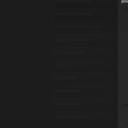
pov
Starostlivosť o vlasy
9
Vône a dezodoranty
Starostlivosť o telo a ruky
Starostlivosť o zuby
Pre barbeshopy
Vitamíny
Vtipné tričká
Dámsky kútik
Merchandise
P
Vzorky produktov
K