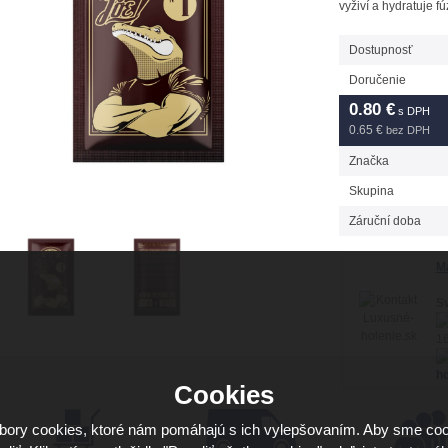
vyživí a hydratuje fú
Dostupnosť
Doručenie
0.80
€
s DPH
0.65 €
bez DPH
Značka
Skupina
Záruční doba
Má
Sv
16
ho
Cookies
ory cookies, ktoré nám pomáhajú s ich vylepšovaním. Aby sme coo