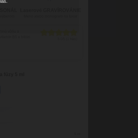
las.
RSONÁL
Laserové GRAVÍROVÁNIE
 výberom
Meno alebo monogram na tovar
emnú vôňu a
itamín B5 a bitoin
5.0/5 (1 hlas)
 fúzy 5 ml
5
ml