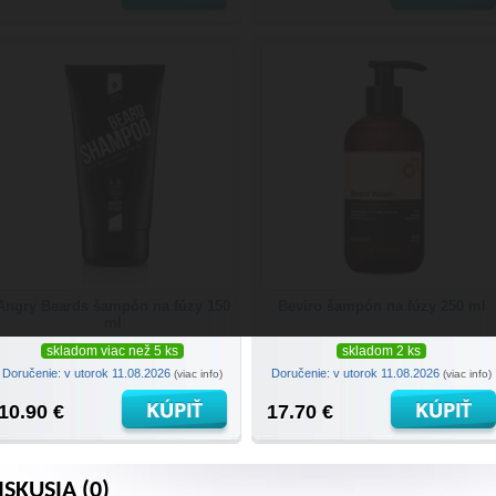
Angry Beards šampón na fúzy 150
Beviro šampón na fúzy 250 ml
ml
skladom viac než 5 ks
skladom 2 ks
Doručenie: v utorok 11.08.2026
Doručenie: v utorok 11.08.2026
(viac info)
(viac info)
10.90 €
17.70 €
ISKUSIA (0)