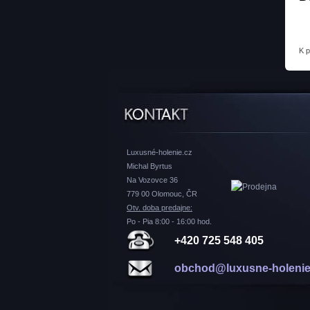
K 
Luxusné-holenie.cz
Michal Byrtus
Na Vozovce 36
779 00 Olomouc, ČR
Otv. doba predajne:
Po - Pia 8:00 - 16:00 hod.
+420 725 548 405
obchod@luxusne-holenie