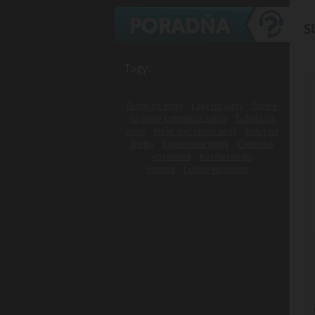
S
Tagy:
Gumy na vlasy
Laky na vlasy
Spreje
na vlasy s morskou soľou
Tužidlá na
vlasy
Naše darčekové sady
Britvy na
žiletky
Kadernícke britvy
Cestovná
kozmetika
Kozmetika do
lietadla
Lupiny vo fúzoch