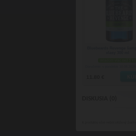
Bluebeards Revenge šam
vlasy 300 ml
skladom viac než 5 ks
Doručenie: v pondelok 10.08.202
11.80 €
DISKUSIA (0)
K produktu
ešte nebol vložený žiadn