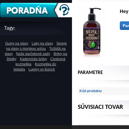
Hey
Pa
Tagy:
Gumy na vlasy
Laky na vlasy
Spreje
na vlasy s morskou soľou
Tužidlá na
vlasy
Naše darčekové sady
Britvy na
žiletky
Kadernícke britvy
Cestovná
kozmetika
Kozmetika do
lietadla
Lupiny vo fúzoch
PARAMETRE
Kód produktu
SÚVISIACI TOVAR