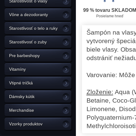
Starostlivosť o vlasy
99 % tovaru SKLADO
Vône a dezodoranty
Posielame hneď
Starostlivosť o telo a ruky
Šampón na vlasy 
vytvorený špeciá
Starostlivosť o zuby
biele vlasy. Obs
Pre barbeshopy
odstrániť nežiad
Vitamíny
Varovanie: Môže 
Vtipné tričká
Zloženie:
Aqua (W
Dámsky kútik
Betaine, Coco-Gl
Limonene, Disodi
Merchandise
Polyquaternium-7
Vzorky produktov
Methylchloroisoti