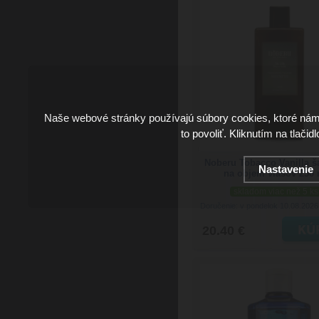
Naše webové stránky používajú súbory cookies, ktoré ná
to povoliť. Kliknutím na tlačid
Noberu Tobacco Vanilla 
Nastavenie
na objem vlasov 250 
skladom viac než 5 ks
Doručenie: v pondelok 10.08.202
20.40 €