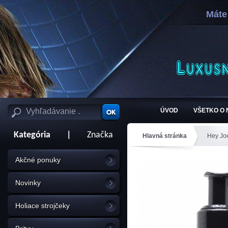
Máte
ÚVOD
VŠETKO O
Kategória
|
Značka
Hlavná stránka
Hey Jo
Akčné ponuky
Novinky
Holiace strojčeky