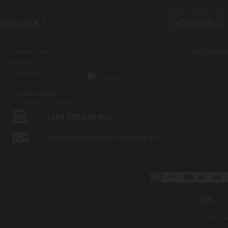
Luxusné-holenie.cz
Veľkoobch
Michal Byrtus
Na Vozovce 36
779 00 Olomouc, ČR
Otv. doba predajne:
Po - Pia 8:00 - 16:00 hod.
+420 725 548 405
obchod@luxusne-holenie.sk
Mapa strá