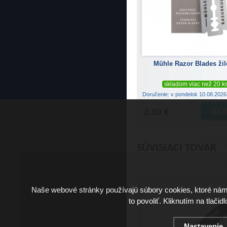
Mühle Razor Blades žil
skladom viac než 20 k
Doručenie: v pondelok 10.08.202
2.60 €
SÚVISIACI TOVAR
Naše webové stránky používajú súbory cookies, ktoré ná
to povoliť. Kliknutím na tlačid
Nastavenie