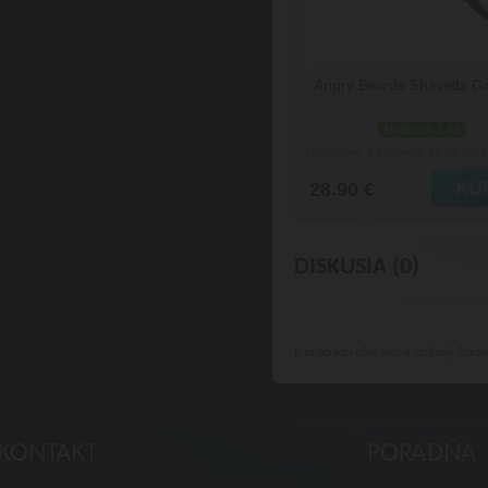
Angry Beards Shavetta Ga
skladom 5 ks
Doručenie: v pondelok 10.08.202
28.90 €
DISKUSIA (0)
K produktu
ešte nebol vložený žiadn