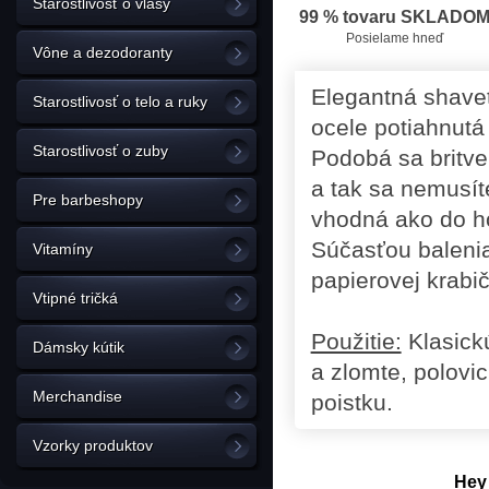
Starostlivosť o vlasy
99 % tovaru SKLADO
Posielame hneď
Vône a dezodoranty
Elegantná shavet
Starostlivosť o telo a ruky
ocele potiahnut
Starostlivosť o zuby
Podobá sa britve,
a tak sa nemusít
Pre barbeshopy
vhodná ako do holi
Súčasťou balenia 
Vitamíny
papierovej krabi
Vtipné tričká
Použitie:
Klasickú
Dámsky kútik
a zlomte, polovi
Merchandise
poistku.
Vzorky produktov
Hey