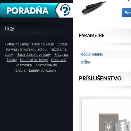
Pa
Tagy:
PARAMETRE
Gumy na vlasy
Laky na vlasy
Spreje
na vlasy s morskou soľou
Tužidlá na
Kód produktu
vlasy
Naše darčekové sady
Britvy na
žiletky
Kadernícke britvy
Cestovná
Dĺžka
kozmetika
Kozmetika do
lietadla
Lupiny vo fúzoch
PRÍSLUŠENSTVO