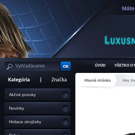
Máte
ÚVOD
VŠETKO O
Kategória
|
Značka
Hlavná stránka
Hey Jo
Akčné ponuky
Novinky
Holiace strojčeky