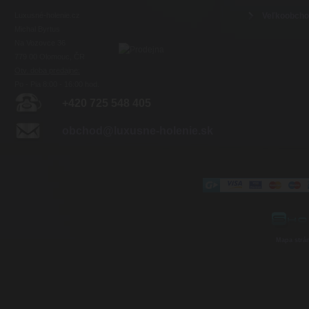
Luxusné-holenie.cz
Veľkoobch
Michal Byrtus
Na Vozovce 36
779 00 Olomouc, ČR
Otv. doba predajne:
Po - Pia 8:00 - 16:00 hod.
+420 725 548 405
obchod@luxusne-holenie.sk
Mapa strá