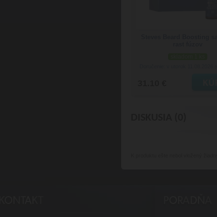
Steves Beard Boosting s
rast fúzov
skladom 1 ks
Doručenie: v utorok 11.08.2026
(
31.10 €
DISKUSIA (0)
K produktu
ešte nebol vložený žiadn