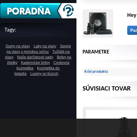
Hey
Tagy:
Pa
Gumy na vlasy
Laky na vlasy
Spreje
PARAMETRE
na vlasy s morskou soľou
Tužidlá na
vlasy
Naše darčekové sady
Britvy na
žiletky
Kadernícke britvy
Cestovná
kozmetika
Kozmetika do
Kód produktu
lietadla
Lupiny vo fúzoch
SÚVISIACI TOVAR