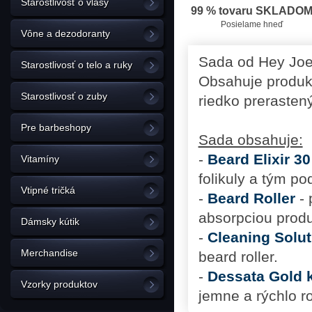
Starostlivosť o vlasy
99 % tovaru SKLADO
Posielame hneď
Vône a dezodoranty
Sada od Hey Joe
Starostlivosť o telo a ruky
Obsahuje produkt
Starostlivosť o zuby
riedko prerasten
Pre barbeshopy
Sada obsahuje:
-
Beard Elixir 30
Vitamíny
folikuly a tým po
Vtipné tričká
-
Beard Roller
- 
absorpciou produ
Dámsky kútik
-
Cleaning Solut
Merchandise
beard roller.
-
Dessata Gold k
Vzorky produktov
jemne a rýchlo r