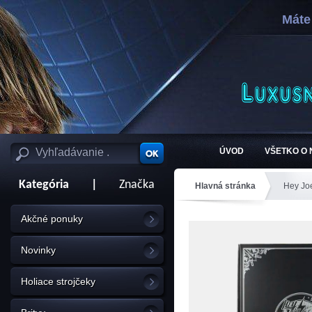
Máte
ÚVOD
VŠETKO O
Kategória
|
Značka
Hlavná stránka
Hey Jo
Akčné ponuky
Novinky
Holiace strojčeky