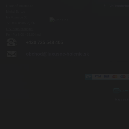
Luxusné-holenie.cz
Veľkoobch
Michal Byrtus
Na Vozovce 36
779 00 Olomouc, ČR
Otv. doba predajne:
Po - Pia 8:00 - 16:00 hod.
+420 725 548 405
obchod@luxusne-holenie.sk
Mapa strá