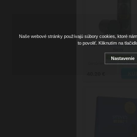
Naše webové stránky používajú súbory cookies, ktoré ná
to povoliť. Kliknutím na tlačid
Hey Joe Premium Elixir n
fúzov
skladom 2 ks
Nastavenie
Doručenie: v utorok 11.08.2026
(
40.20 €