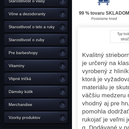
Starostlivosť o vlasy
99 % tovaru SKLADO
Vône a dezodoranty
Posielame hneď
Starostlivosť o telo a ruky
Typ hol
stroj
Starostlivosť o zuby
Pre barbeshopy
Kvalitný striebo
je určený na klas
Vitamíny
vyrobený z hliní
ktorá je vyžadov
Vtipné tričká
materiálu je sku
Dámsky kútik
väčšiu medzeru m
vhodný aj pre hru
Merchandise
pomohla dodržať
Vzorky produktov
r
ukojať je veľmi
g. Dodávané v pa