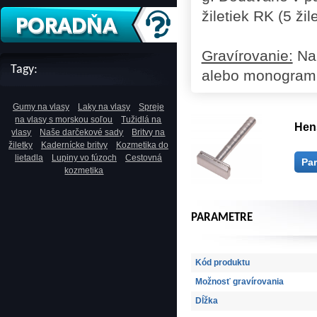
žiletiek RK (5 ži
Gravírovanie:
Na 
Tagy:
alebo monogram
Gumy na vlasy
Laky na vlasy
Spreje
na vlasy s morskou soľou
Tužidlá na
Hens
vlasy
Naše darčekové sady
Britvy na
žiletky
Kadernícke britvy
Kozmetika do
lietadla
Lupiny vo fúzoch
Cestovná
Pa
kozmetika
PARAMETRE
Kód produktu
Možnosť gravírovania
Dĺžka