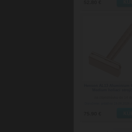
52.80 €
Henson AL13 Aluminium 
Medium holiaci stroj
na objednávku do 14 d
Doručenie: približne 19.08.2026
(
75.90 €