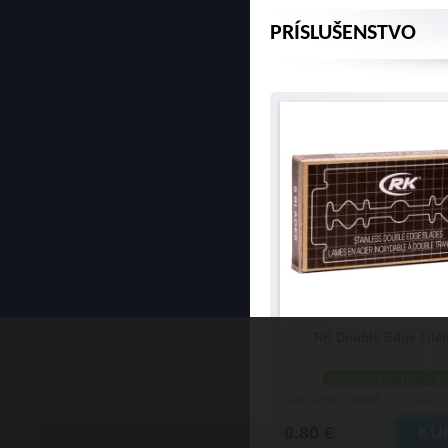
PRÍSLUŠENSTVO
RK Double Edge žilet
skladom viac než 5 ks
Doručenie: v piatok 07.08.2026
(
0.80 €