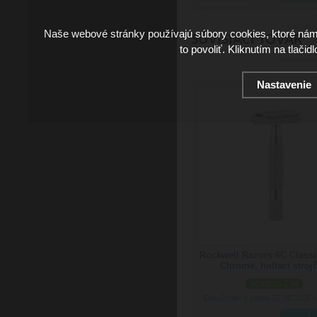
Naše webové stránky používajú súbory cookies, ktoré ná
SÚVISIACI TOVAR
to povoliť. Kliknutím na tlačid
Nastavenie
Rockwell Razors 6C Classi
Chrome, holiaci stroj
skladom 2 ks
Doručenie: v piatok 07.08.2026
(