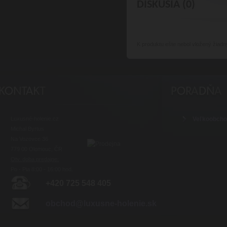
DISKUSIA (0)
K produktu
ešte nebol vložený žiadn
Luxusné-holenie.cz
Veľkoobch
Michal Byrtus
Na Vozovce 36
779 00 Olomouc, ČR
Otv. doba predajne:
Po - Pia 8:00 - 16:00 hod.
+420 725 548 405
obchod@luxusne-holenie.sk