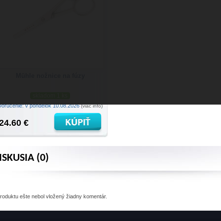
Mühle nožnice na fúzy
skladom 1 ks
Doručenie: v pondelok 10.08.2026
(viac info)
24.60 €
ISKUSIA (0)
produktu
ešte nebol vložený žiadny komentár.