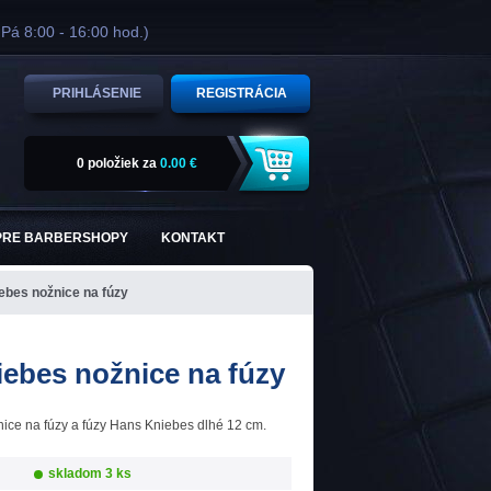
 Pá 8:00 - 16:00 hod.)
PRIHLÁSENIE
REGISTRÁCIA
0 položiek
za
0.00 €
PRE BARBERSHOPY
KONTAKT
ebes nožnice na fúzy
ebes nožnice na fúzy
ce na fúzy a fúzy Hans Kniebes dlhé 12 cm.
skladom 3 ks