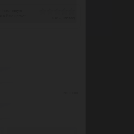
ednostranným
e a čisto upraviť
0.0/5 (0 hlasov)
1910-0000