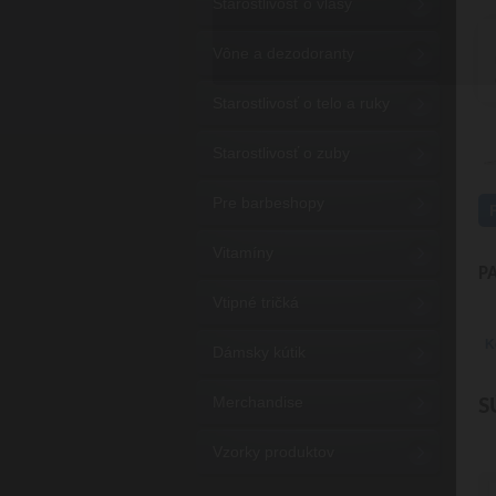
Starostlivosť o vlasy
Vône a dezodoranty
Starostlivosť o telo a ruky
Starostlivosť o zuby
Pre barbeshopy
Vitamíny
P
Vtipné tričká
K
Dámsky kútik
Merchandise
S
Vzorky produktov