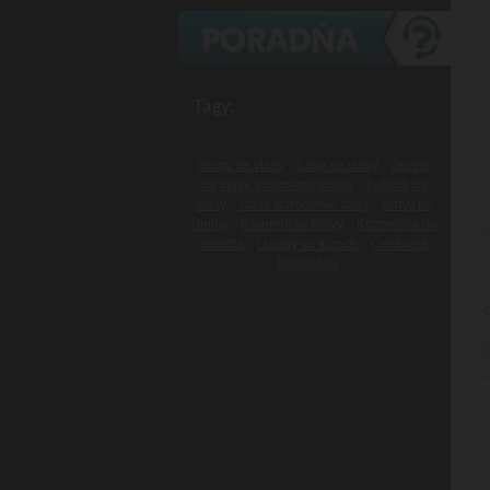
Tagy:
Gumy na vlasy
Laky na vlasy
Spreje
na vlasy s morskou soľou
Tužidlá na
vlasy
Naše darčekové sady
Britvy na
žiletky
Kadernícke britvy
Kozmetika do
lietadla
Lupiny vo fúzoch
Cestovná
kozmetika