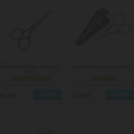
Bluebeards Revenge nožnice na
Captain Fawcett nožnice na fúzy
fúzy
skladom viac než 5 ks
skladom 4 ks
Doručenie: v pondelok 10.08.2026
Doručenie: v pondelok 10.08.2026
(viac info)
(viac info
15.30 €
21.60 €