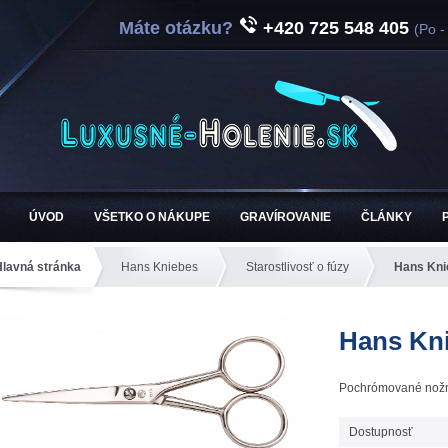
Máte otázku?
+420 725 548 405
(Po -
ÚVOD
VŠETKO O NÁKUPE
GRAVÍROVANIE
ČLÁNKY
Hlavná stránka
Hans Kniebes
Starostlivosť o fúzy
Hans Kni
Hans Kni
Pochrómované nožni
Dostupnosť