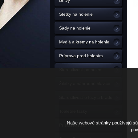
Britvy
Štetky na holenie
Sady na holenie
Mydlá a krémy na holenie
Príprava pred holením
Starostlivosť po holení
Žiletky a náhradné hlavice
Starostlivosť o fúzy a bradu
Toaletné tašky
Naše webové stránky používajú súb
Príslušenstvo
9
pov