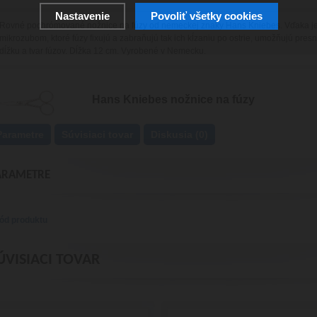
Nastavenie
Povoliť všetky cookies
Rovné pochrómované nožnice na fúzy od nemeckej znaky Hans Kniebes. Vďaka j
mikrozubom, ktoré fúzy fixujú a zabraňujú tak ich kĺzaniu po ostrie, umožňujú presn
dĺžku a tvar fúzov. Dĺžka 12 cm. Vyrobené v Nemecku.
Hans Kniebes nožnice na fúzy
Parametre
Súvisiaci tovar
Diskusia (0)
ARAMETRE
ód produktu
ÚVISIACI TOVAR