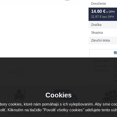
Doručenie
14.60
€
s DPH
11.87 €
bez DPH
Značka
Skupina
Záruční doba
Má
Sv
16
ho
Cookies
ory cookies, ktoré nám pomáhajú s ich vylepšovaním. Aby sme coo
9 % tovaru SKLADOM
Doprava ZADARMO
Odborný PE
oliť. Kliknutím na tlačidlo "Povoliť všetky cookies" udeľujete tento súh
Posielame hneď
Pri objednávke nad 100 EUR
Naozaj pomôže s