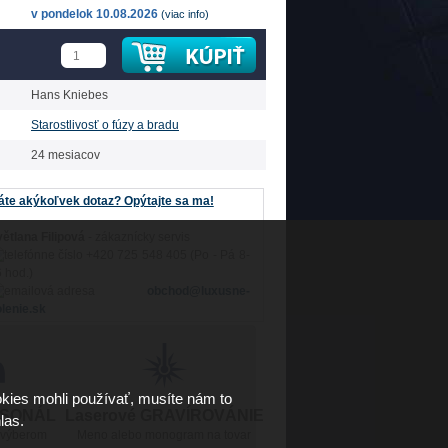
v pondelok 10.08.2026
(viac info)
Hans Kniebes
Starostlivosť o fúzy a bradu
24 mesiacov
te akýkoľvek dotaz? Opýtajte sa ma!
ětlana Filipová
- zákaznícky servis
+420 725 548 405 (Po - Pá 8-
 hod.)
obchod@luxusne-
lenie.sk
kies mohli používať, musíte nám to
RSONÁL
Laserové GRAVÍROVÁNIE
las.
 výberom
Meno alebo monogram na tovar