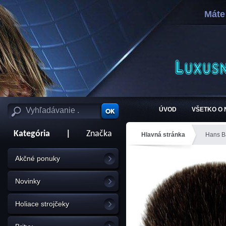
Máte
ÚVOD
VŠETKO O
Kategória
|
Značka
Hlavná stránka
Hans Ba
Akčné ponuky
Novinky
Holiace strojčeky