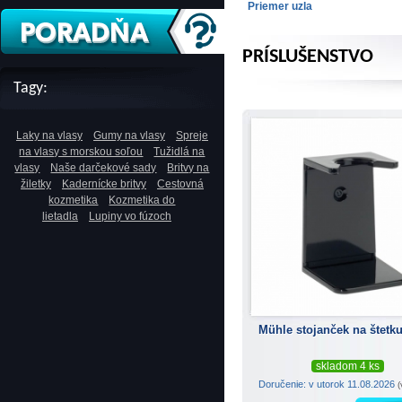
Priemer uzla
PRÍSLUŠENSTVO
Tagy:
Laky na vlasy
Gumy na vlasy
Spreje
na vlasy s morskou soľou
Tužidlá na
vlasy
Naše darčekové sady
Britvy na
žiletky
Kadernícke britvy
Cestovná
kozmetika
Kozmetika do
lietadla
Lupiny vo fúzoch
Mühle stojanček na štetk
skladom 4 ks
Doručenie: v utorok 11.08.2026
(