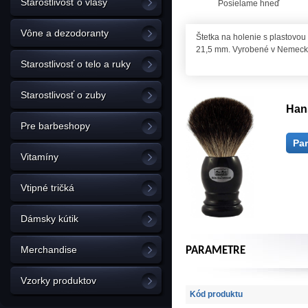
Starostlivosť o vlasy
Posielame hneď
Vône a dezodoranty
Štetka na holenie s plastovou
21,5 mm. Vyrobené v Nemeck
Starostlivosť o telo a ruky
Starostlivosť o zuby
Han
Pre barbeshopy
Pa
Vitamíny
Vtipné tričká
Dámsky kútik
Merchandise
PARAMETRE
Vzorky produktov
Kód produktu