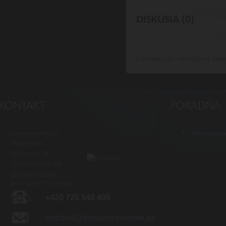
DISKUSIA (0)
K produktu
ešte nebol vložený žiadn
Luxusné-holenie.cz
Veľkoobch
Michal Byrtus
Na Vozovce 36
779 00 Olomouc, ČR
Otv. doba predajne:
Po - Pia 8:00 - 16:00 hod.
+420 725 548 405
obchod@luxusne-holenie.sk