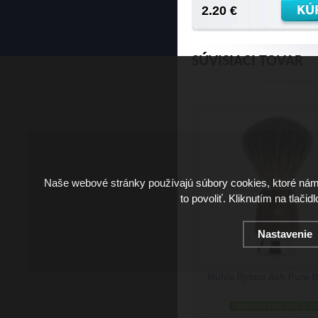
2.20 €
SÚVISIACI TOVAR
Naše webové stránky používajú súbory cookies, ktoré ná
to povoliť. Kliknutím na tlačid
Nastavenie
Mühle Rytmo Ash Pure B
skladom viac než 5 ks