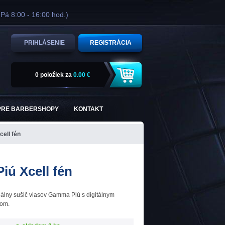
 Pá 8:00 - 16:00 hod.)
PRIHLÁSENIE
REGISTRÁCIA
0 položiek
za
0.00 €
PRE BARBERSHOPY
KONTAKT
ell fén
ú Xcell fén
nálny sušič vlasov Gamma Piú s digitálnym
rom.