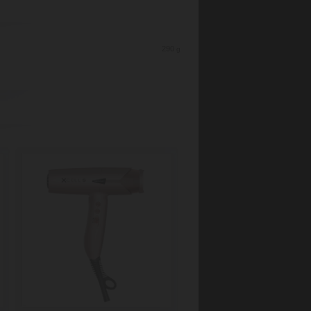
290
g