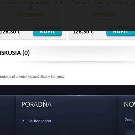
Gamma Piú Absolute Power Gold
Gamma Piú Absolute Power Blac
fén
fén
skladom 2 ks
skladom 1 ks
Doručenie: v utorok 11.08.2026
Doručenie: v utorok 11.08.2026
(viac info)
(viac info)
126.30 €
126.30 €
ISKUSIA (0)
produktu
ešte nebol vložený žiadny komentár.
Zadajt
Veľkoobchod