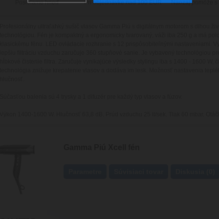
Posielame hneď
Pri objednávke nad 100 EUR
Naozaj pomôže s
Profesionálny ultraľahký sušič vlasov Gamma Piú s digitálnym motorom s dlhou ži
technológiou. Fén je kompaktný a ergonomicky tvarovaný, váži iba 250 g a má polo
klasickému fénu. LED ovládacie rozhranie s 12 prispôsobiteľnými nastaveniami. V
lepšiu filtráciu vzduchu zaručuje 360 stupňové sanie. Je vybavený technológiou p
hĺbkové čistenie filtra. Zaručuje vynikajúce výsledky stylingu iba s 1400 - 1600 W, 
technológia znižuje krepatenie vlasov a dodáva im lesk. Možnosť nastavenia tep
hlučnosť.
Súčasťou balenia sú 4 trysky a 1 difuzér pre každý typ vlasov a fúzov.
Výkon 1400-1600 W. Hlučnosť 63,8 dB. Prúd vzduchu 25 lt/sek. Tlak 60 mbar. Otáčk
Gamma Piú Xcell fén
Parametre
Súvisiaci tovar
Diskusia (0)