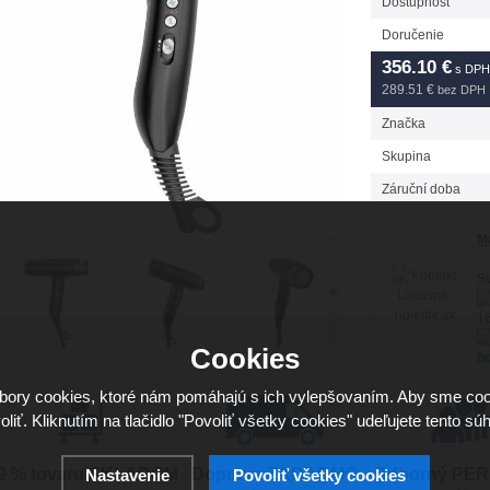
Dostupnosť
Doručenie
356.10
€
s DPH
289.51 €
bez DPH
Značka
Skupina
Záruční doba
Má
Sv
16
Cookies
ho
ory cookies, ktoré nám pomáhajú s ich vylepšovaním. Aby sme coo
oliť. Kliknutím na tlačidlo "Povoliť všetky cookies" udeľujete tento súh
9 % tovaru SKLADOM
Doprava ZADARMO
Odborný PE
Nastavenie
Povoliť všetky cookies