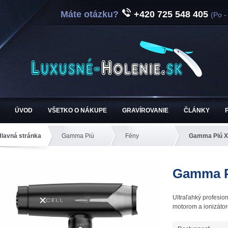
Máte otázku?
+420 725 548 405
(Po -
ÚVOD
VŠETKO O NÁKUPE
GRAVÍROVANIE
ČLÁNKY
Hlavná stránka
Gamma Piú
Fény
Gamma Piú Xc
Gamma Pi
Ultraľahký profesio
motorom a ionizáto