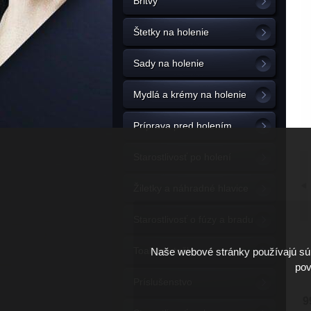
Britvy
Štetky na holenie
Sady na holenie
Mydlá a krémy na holenie
Príprava pred holením
Starostlivosť po holení
Žiletky a náhradné hlavice
Starostlivosť o fúzy a bradu
Toaletné tašky
Naše webové stránky používajú súb
pov
Príslušenstvo
9