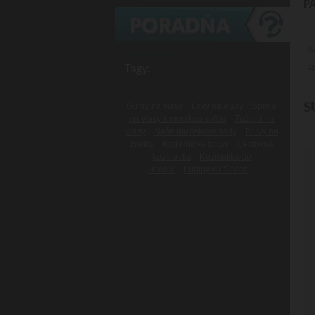
P
K
Tagy:
R
S
Gumy na vlasy
Laky na vlasy
Spreje
na vlasy s morskou soľou
Tužidlá na
vlasy
Naše darčekové sady
Britvy na
žiletky
Kadernícke britvy
Cestovná
kozmetika
Kozmetika do
lietadla
Lupiny vo fúzoch