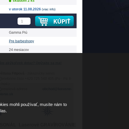
skladom 2 ks
v utorok 11.08.2026
(viac info)
Gamma Piú
Pre barbeshopy
24 mesiacov
te akýkoľvek dotaz? Opýtajte sa ma!
ětlana Filipová
- zákaznícky servis
+420 725 548 405 (Po - Pá 8-
 hod.)
obchod@luxusne-
lenie.sk
kies mohli používať, musíte nám to
las.
RSONÁL
Laserové GRAVÍROVÁNIE