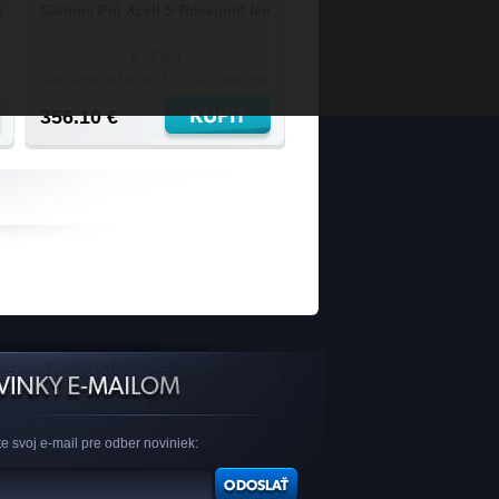
k
Gamma Piú Xcell S Rosegold fén
6 - 8 dní
Doručenie: približne 18.08.2026
(viac info)
356.10 €
e svoj e-mail pre odber noviniek: