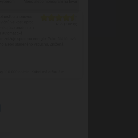
 výberom
Meno alebo monogram na tovar
votnosťou a iónovou
vičnú veľkosť oproti
4.5/5 (2 hlasy)
ynikajúce prúdenie a
re automatické
čím znižuje spotrebu energie. Pokročilá iónová
lého alebo studeného vzduchu. Znížená
y 110 000 ot./min. Kábel má dĺžku 3 m.