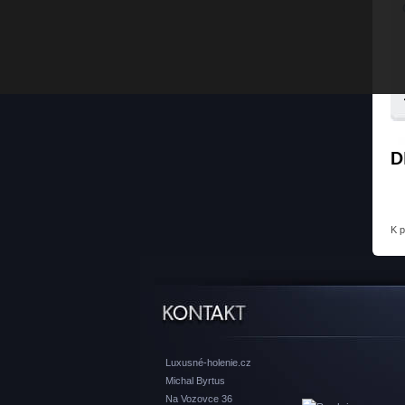
D
K 
Luxusné-holenie.cz
Michal Byrtus
Na Vozovce 36