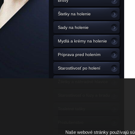
Britvy
Štetky na holenie
Sady na holenie
Mydlá a krémy na holenie
Príprava pred holením
Starostlivosť po holení
Žiletky a náhradné hlavice
Starostlivosť o fúzy a bradu
Toaletné tašky
Príslušenstvo
Naše webové stránky používajú súb