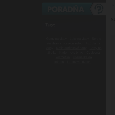
K
S
Tagy:
Gumy na vlasy
Laky na vlasy
Spreje
na vlasy s morskou soľou
Tužidlá na
vlasy
Naše darčekové sady
Britvy na
žiletky
Kadernícke britvy
Cestovná
kozmetika
Kozmetika do
lietadla
Lupiny vo fúzoch