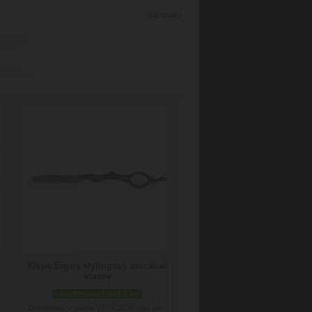
Japonsko
Kiepe Ergos stylingový zrezávač
vlasov
skladom viac než 5 ks
Doručenie: v piatok 07.08.2026
(viac info)