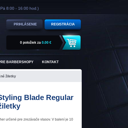
 Pá 8:00 - 16:00 hod.)
PRIHLÁSENIE
REGISTRÁCIA
0 položiek
za
0.00 €
PRE BARBERSHOPY
KONTAKT
né žiletky
Styling Blade Regular
žiletky
ther určené pre zrezávače vlasov. V balení je 10