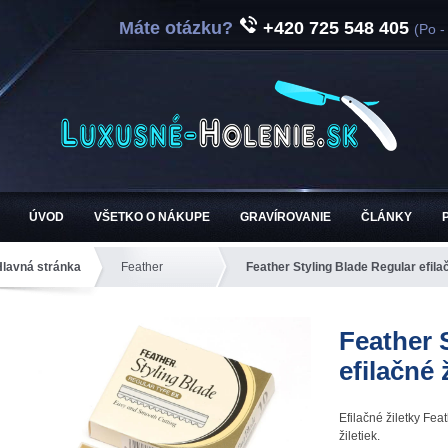
Máte otázku?
+420 725 548 405
(Po -
ÚVOD
VŠETKO O NÁKUPE
GRAVÍROVANIE
ČLÁNKY
Hlavná stránka
Feather
Feather Styling Blade Regular efilač
Feather 
efilačné 
Efilačné žiletky Fea
žiletiek.