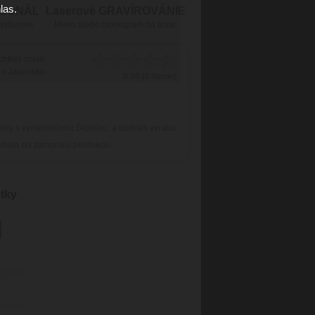
las.
RSONÁL
Laserové GRAVÍROVÁNIE
 výberom
Meno alebo monogram na tovar
htilej ocele
é v Japonsku.
0.0/5 (0 hlasov)
jčeky s vymeniteľnou čepeľou, a dodnes vyrába
iehala na zámorskú produkciu.
etky