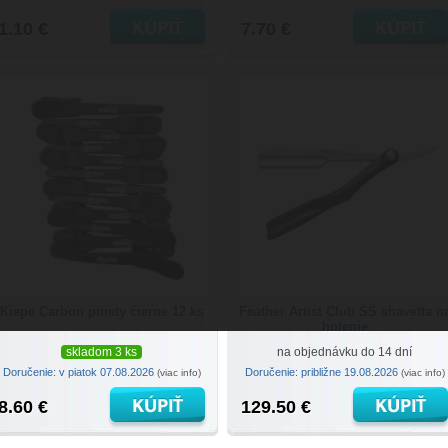
1.10 €
7.70 €
Kiepe Carbon pinety čierne 12 ks
Feather Artist Club SS shavetta n
holenie
skladom 3 ks
na objednávku do 14 dní
Doručenie: v piatok 07.08.2026
Doručenie: približne 19.08.2026
(viac info)
(viac info)
8.60 €
129.50 €