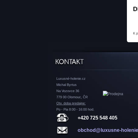
D
K 
Luxusné-holenie.cz
Michal Byrtus
Na Vozovce 36
779 00 Olomouc, ČR
Otv. doba predajne:
Po - Pia 8:00 - 16:00 hod.
+420 725 548 405
obchod@luxusne-holenie