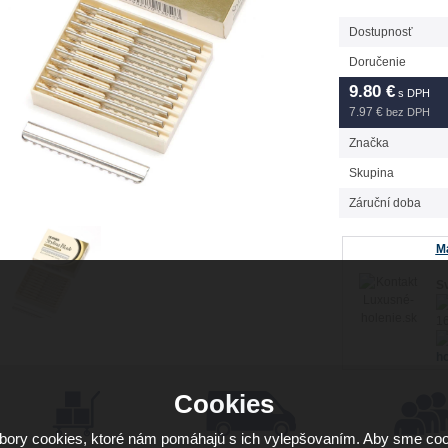
Dostupnosť
Doručenie
9.80
€
s DPH
7.97 €
bez DPH
Značka
Skupina
Záruční doba
Má
Sv
16
ho
Cookies
ory cookies, ktoré nám pomáhajú s ich vylepšovaním. Aby sme coo