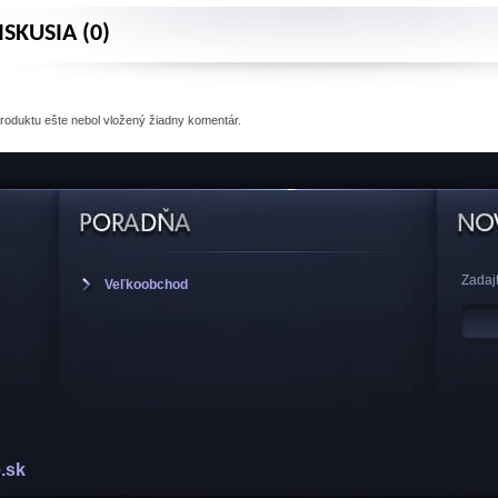
ISKUSIA (0)
produktu
ešte nebol vložený žiadny komentár.
Zadajt
Veľkoobchod
.sk