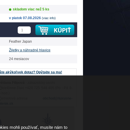
skladom viac než 5 ks
v piatok 07.08.2026
(viac info)
Feather Japan
Žiletky a náhradné hlavice
24 mesiacov
te akýkoľvek dotaz? Opýtajte sa ma!
ětlana Filipová
- zákaznícky servis
+420 725 548 405 (Po - Pá 8-
 hod.)
obchod@luxusne-
lenie.sk
kies mohli používať, musíte nám to