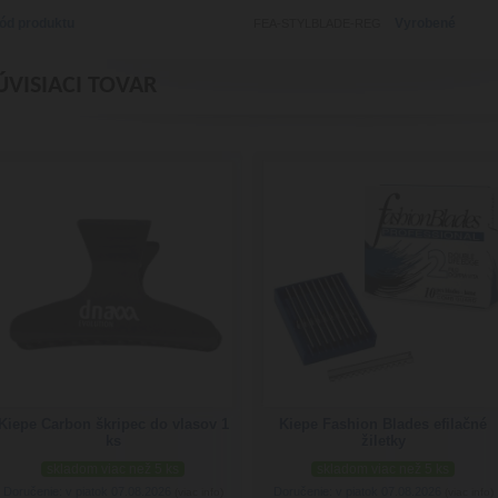
ód produktu
Vyrobené
FEA-STYLBLADE-REG
ÚVISIACI TOVAR
Kiepe Carbon škripec do vlasov 1
Kiepe Fashion Blades efilačné
ks
žiletky
skladom viac než 5 ks
skladom viac než 5 ks
Doručenie: v piatok 07.08.2026
Doručenie: v piatok 07.08.2026
(viac info)
(viac info)