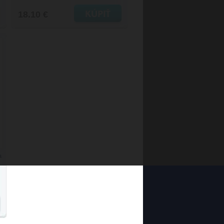
18.10 €
a